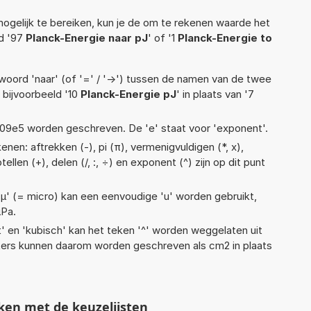
ogelijk te bereiken, kun je de om te rekenen waarde het
ld '97
Planck-Energie naar pJ
' of '1
Planck-Energie to
woord 'naar' (of '=' / '->') tussen de namen van de twee
bijvoorbeeld '10
Planck-Energie pJ
' in plaats van '7
 1,09e5 worden geschreven. De 'e' staat voor 'exponent'.
nen: aftrekken (-), pi (π), vermenigvuldigen (*, x),
ellen (+), delen (/, :, ÷) en exponent (^) zijn op dit punt
 'µ' (= micro) kan een eenvoudige 'u' worden gebruikt,
µPa.
t' en 'kubisch' kan het teken '^' worden weggelaten uit
eters kunnen daarom worden geschreven als cm2 in plaats
ken met de keuzelijsten