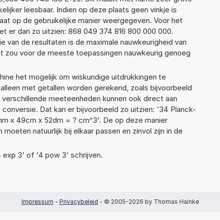
elijker leesbaar. Indien op deze plaats geen vinkje is
taat op de gebruikelijke manier weergegeven. Voor het
t er dan zo uitzien: 868 049 374 816 800 000 000.
ie van de resultaten is de maximale nauwkeurigheid van
Dat zou voor de meeste toepassingen nauwkeurig genoeg
ne het mogelijk om wiskundige uitdrukkingen te
t alleen met getallen worden gerekend, zoals bijvoorbeeld
r verschillende meeteenheden kunnen ook direct aan
conversie. Dat kan er bijvoorbeeld zo uitzien: '34 Planck-
6mm x 49cm x 52dm = ? cm^3'. De op deze manier
ten natuurlijk bij elkaar passen en zinvol zijn in de
4 exp 3' of '4 pow 3' schrijven.
Impressum
-
Privacybeleid
- © 2005-2026 by Thomas Hainke