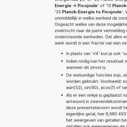
Energie -> Picojoule
' of '13
Planck
'25
Planck-Energie to Picojoule
'.
onmiddellijk in welke eenheid de oo
Ongeacht welke van deze mogelijkhe
zoektocht naar de juiste vermelding i
ondersteunde eenheden. Dat alles 
werk wordt in een fractie van een s
In plaats van '√4' kun je ook 'sq
Indien nodig kan het resultaat
wanneer dit zinvol is.
De wiskundige functies exp, sin
worden gebruikt. Voorbeeld: sqr
asin(1/2), sin(90), acos(1) of t
Als er een vinkje is geplaatst n
antwoord in zwevendekommanot
deze presentatievorm wordt he
eigenlijke getal, hier 8,680 4
het weergeven van getallen bep
getallen ook weergegeven als 