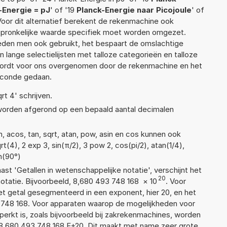
-Energie = pJ
' of '19
Planck-Energie naar Picojoule
' of
 Voor dit alternatief berekent de rekenmachine ook
rspronkelijke waarde specifiek moet worden omgezet.
den men ook gebruikt, het bespaart de omslachtige
n lange selectielijsten met talloze categorieën en talloze
wordt voor ons overgenomen door de rekenmachine en het
econde gedaan.
rt 4' schrijven.
 worden afgerond op een bepaald aantal decimalen
, acos, tan, sqrt, atan, pow, asin en cos kunnen ook
t(4), 2 exp 3, sin(π/2), 3 pow 2, cos(pi/2), atan(1/4),
an(90°)
aast 'Getallen in wetenschappelijke notatie', verschijnt het
20
atie. Bijvoorbeeld, 8,680 493 748 168
×
10
. Voor
t getal gesegmenteerd in een exponent, hier 20, en het
93 748 168. Voor apparaten waarop de mogelijkheden voor
erkt is, zoals bijvoorbeeld bij zakrekenmachines, worden
8,680 493 748 168 E+20. Dit maakt met name zeer grote