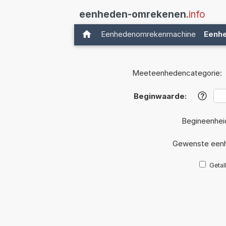
eenheden-omrekenen
.info
Eenhedenomrekenmachine
Eenh
Meeteenhedencategorie:
Beginwaarde:
?
Begineenhei
Gewenste eenh
Getal