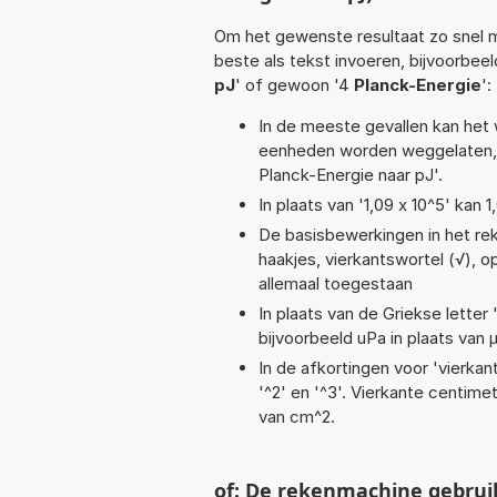
Om het gewenste resultaat zo snel m
beste als tekst invoeren, bijvoorbee
pJ
' of gewoon '4
Planck-Energie
':
In de meeste gevallen kan het 
eenheden worden weggelaten, 
Planck-Energie naar pJ'.
In plaats van '1,09 x 10^5' kan
De basisbewerkingen in het reke
haakjes, vierkantswortel (√), opt
allemaal toegestaan
In plaats van de Griekse letter
bijvoorbeeld uPa in plaats van 
In de afkortingen voor 'vierkan
'^2' en '^3'. Vierkante centim
van cm^2.
of: De rekenmachine gebrui