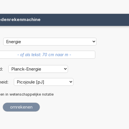
edenrekenmachine
d:
eid:
len in wetenschappelijke notatie