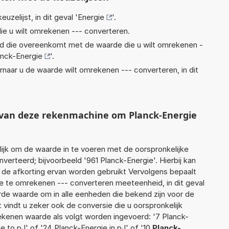
euzelijst, in dit geval '
Energie
'.
ie u wilt omrekenen --- converteren.
eid die overeenkomt met de waarde die u wilt omrekenen -
anck-Energie
'.
rnaar u de waarde wilt omrekenen --- converteren, in dit
t van deze rekenmachine om Planck-Energie
jk om de waarde in te voeren met de oorspronkelijke
rteerd; bijvoorbeeld '961 Planck-Energie'. Hierbij kan
 de afkorting ervan worden gebruikt Vervolgens bepaalt
 te omrekenen --- converteren meeteenheid, in dit geval
rde waarde om in alle eenheden die bekend zijn voor de
t vindt u zeker ook de conversie die u oorspronkelijk
rekenen waarde als volgt worden ingevoerd: '7 Planck-
e to pJ' of '24 Planck-Energie in pJ' of '10
Planck-