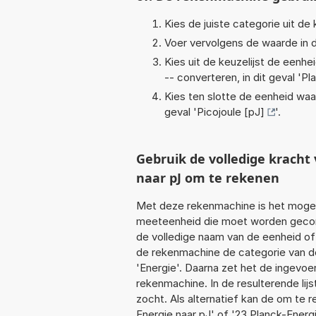
Kies de juiste categorie uit de k
Voer vervolgens de waarde in d
Kies uit de keuzelijst de eenh
-- converteren, in dit geval '
Pl
Kies ten slotte de eenheid waa
geval '
Picojoule [pJ]
'.
Gebruik de volledige krach
naar pJ om te rekenen
Met deze rekenmachine is het mogeli
meeteenheid die moet worden geconve
de volledige naam van de eenheid of
de rekenmachine de categorie van de
'Energie'. Daarna zet het de ingevoe
rekenmachine. In de resulterende lijs
zocht. Als alternatief kan de om te 
Energie naar pJ' of '23 Planck-Energi