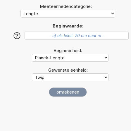
Meeteenhedencategorie:
Beginwaarde:
?
Begineenheid:
Gewenste eenheid: