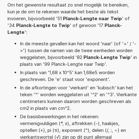
Om het gewenste resultaat zo snel mogelijk te bereiken,
kun je de om te rekenen waarde het beste als tekst
invoeren, bijvoorbeeld '51
Planck-Lengte naar Twip
' of
'34
Planck-Lengte to Twip
' of gewoon '17
Planck-
Lengte
':
In de meeste gevallen kan het woord 'naar' (of '=' / '-
>') tussen de namen van de twee eenheden worden
weggelaten, bijvoorbeeld '82
Planck-Lengte Twip
' in
plaats van '99 Planck-Lengte naar Twip'.
In plaats van '1,68 x 10^5' kan 1,68e5 worden
geschreven. De 'e' staat voor 'exponent'.
In de afkortingen voor 'vierkant' en 'kubisch' kan het
teken '^' worden weggelaten uit '^2' en '^3'. Vierkante
centimeters kunnen daarom worden geschreven als
cm2 in plaats van cm^2.
De basisbewerkingen in het rekenen:
vermenigvuldigen (*, x), aftrekken (-), haakjes,
optellen (+), pi (π), exponent (^), delen (/, :, ÷) en
vierkantswortel (√) zijn op dit punt allemaal