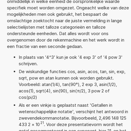
onmiddellijk in welke eenheid de oorspronkelijke waarde
specifiek moet worden omgezet. Ongeacht welke van deze
mogelijkheden men ook gebruikt, het bespaart de
omslachtige zoektocht naar de juiste vermelding in lange
selectielijsten met talloze categorieën en talloze
ondersteunde eenheden. Dat alles wordt voor ons
overgenomen door de rekenmachine en het werk wordt in
een fractie van een seconde gedaan.
In plaats van '4^3' kun je ook '4 exp 3' of '4 pow 3'
schrijven.
De wiskundige functies cos, asin, acos, tan, sin, exp,
sqrt, pow en atan kunnen ook worden gebruikt.
Voorbeeld: atan(1/4), tan(90°), 2 exp 3, asin(1/2),
acos(1), sqrt(4), sin(90), sin(π/2), 3 pow 2 of
cos(pi/2)
Als er een vinkje is geplaatst naast 'Getallen in
wetenschappelijke notatie', verschijnt het antwoord in
zwevendekommanotatie. Bijvoorbeeld, 2,496 148 125
21
433 2
×
10
. Voor deze presentatievorm wordt het
getal gesegmenteerd in een exponent, hier 21, en het