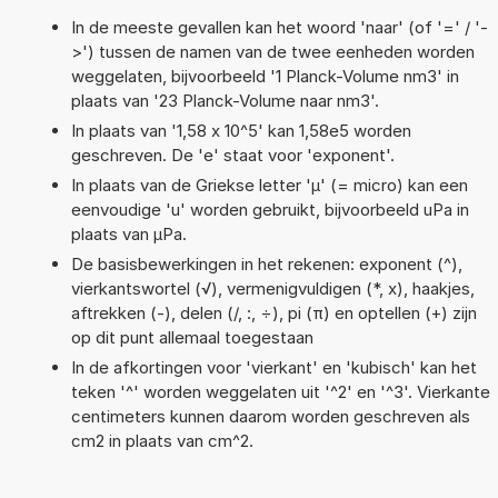
In de meeste gevallen kan het woord 'naar' (of '=' / '-
>') tussen de namen van de twee eenheden worden
weggelaten, bijvoorbeeld '1 Planck-Volume nm3' in
plaats van '23 Planck-Volume naar nm3'.
In plaats van '1,58 x 10^5' kan 1,58e5 worden
geschreven. De 'e' staat voor 'exponent'.
In plaats van de Griekse letter 'µ' (= micro) kan een
eenvoudige 'u' worden gebruikt, bijvoorbeeld uPa in
plaats van µPa.
De basisbewerkingen in het rekenen: exponent (^),
vierkantswortel (√), vermenigvuldigen (*, x), haakjes,
aftrekken (-), delen (/, :, ÷), pi (π) en optellen (+) zijn
op dit punt allemaal toegestaan
In de afkortingen voor 'vierkant' en 'kubisch' kan het
teken '^' worden weggelaten uit '^2' en '^3'. Vierkante
centimeters kunnen daarom worden geschreven als
cm2 in plaats van cm^2.