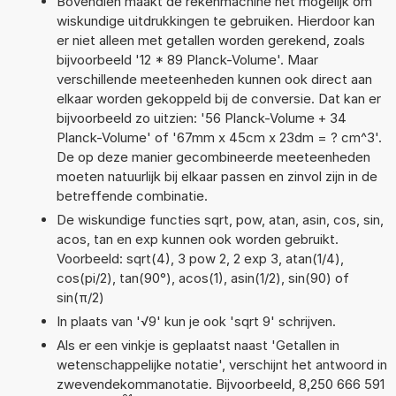
Bovendien maakt de rekenmachine het mogelijk om
wiskundige uitdrukkingen te gebruiken. Hierdoor kan
er niet alleen met getallen worden gerekend, zoals
bijvoorbeeld '12 * 89 Planck-Volume'. Maar
verschillende meeteenheden kunnen ook direct aan
elkaar worden gekoppeld bij de conversie. Dat kan er
bijvoorbeeld zo uitzien: '56 Planck-Volume + 34
Planck-Volume' of '67mm x 45cm x 23dm = ? cm^3'.
De op deze manier gecombineerde meeteenheden
moeten natuurlijk bij elkaar passen en zinvol zijn in de
betreffende combinatie.
De wiskundige functies sqrt, pow, atan, asin, cos, sin,
acos, tan en exp kunnen ook worden gebruikt.
Voorbeeld: sqrt(4), 3 pow 2, 2 exp 3, atan(1/4),
cos(pi/2), tan(90°), acos(1), asin(1/2), sin(90) of
sin(π/2)
In plaats van '√9' kun je ook 'sqrt 9' schrijven.
Als er een vinkje is geplaatst naast 'Getallen in
wetenschappelijke notatie', verschijnt het antwoord in
zwevendekommanotatie. Bijvoorbeeld, 8,250 666 591