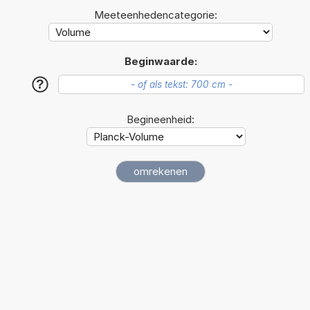
Meeteenhedencategorie:
Beginwaarde:
?
Begineenheid: