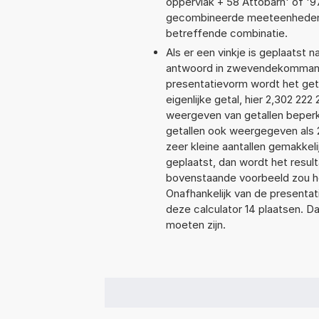
oppervlak + 58 Attobarn' of '
gecombineerde meeteenheden moe
betreffende combinatie.
Als er een vinkje is geplaatst n
antwoord in zwevendekommanot
presentatievorm wordt het get
eigenlijke getal, hier 2,302 2
weergeven van getallen beperkt
getallen ook weergegeven als 
zeer kleine aantallen gemakkeli
geplaatst, dan wordt het resul
bovenstaande voorbeeld zou het
Onafhankelijk van de presentat
deze calculator 14 plaatsen. 
moeten zijn.