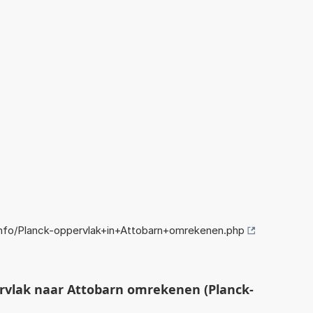
nfo/Planck-oppervlak+in+Attobarn+omrekenen.php
rvlak naar Attobarn omrekenen (Planck-