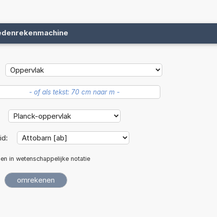
edenrekenmachine
:
id:
len in wetenschappelijke notatie