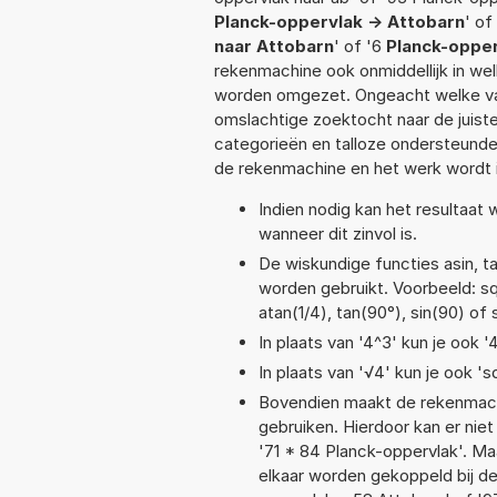
Planck-oppervlak -> Attobarn
' of
naar Attobarn
' of '6
Planck-opper
rekenmachine ook onmiddellijk in we
worden omgezet. Ongeacht welke va
omslachtige zoektocht naar de juiste 
categorieën en talloze ondersteund
de rekenmachine en het werk wordt 
Indien nodig kan het resultaat
wanneer dit zinvol is.
De wiskundige functies asin, ta
worden gebruikt. Voorbeeld: sqrt
atan(1/4), tan(90°), sin(90) of 
In plaats van '4^3' kun je ook '
In plaats van '√4' kun je ook 'sq
Bovendien maakt de rekenmachi
gebruiken. Hierdoor kan er nie
'71 * 84 Planck-oppervlak'. M
elkaar worden gekoppeld bij de 