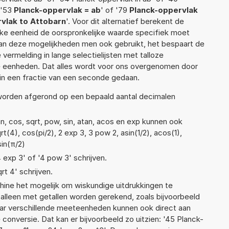
 '53
Planck-oppervlak = ab
' of '79
Planck-oppervlak
vlak to Attobarn
'. Voor dit alternatief berekent de
lke eenheid de oorspronkelijke waarde specifiek moet
n deze mogelijkheden men ook gebruikt, het bespaart de
vermelding in lange selectielijsten met talloze
e eenheden. Dat alles wordt voor ons overgenomen door
in een fractie van een seconde gedaan.
 worden afgerond op een bepaald aantal decimalen
n, cos, sqrt, pow, sin, atan, acos en exp kunnen ook
(4), cos(pi/2), 2 exp 3, 3 pow 2, asin(1/2), acos(1),
sin(π/2)
4 exp 3' of '4 pow 3' schrijven.
rt 4' schrijven.
ne het mogelijk om wiskundige uitdrukkingen te
t alleen met getallen worden gerekend, zoals bijvoorbeeld
aar verschillende meeteenheden kunnen ook direct aan
conversie. Dat kan er bijvoorbeeld zo uitzien: '45 Planck-