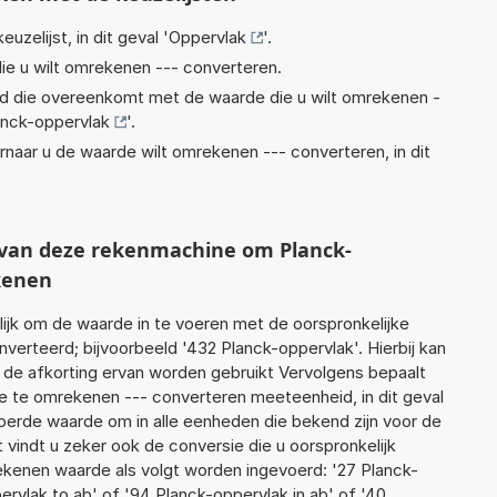
euzelijst, in dit geval '
Oppervlak
'.
ie u wilt omrekenen --- converteren.
eid die overeenkomt met de waarde die u wilt omrekenen -
anck-oppervlak
'.
rnaar u de waarde wilt omrekenen --- converteren, in dit
t van deze rekenmachine om Planck-
kenen
jk om de waarde in te voeren met de oorspronkelijke
rteerd; bijvoorbeeld '432 Planck-oppervlak'. Hierbij kan
 de afkorting ervan worden gebruikt Vervolgens bepaalt
 te omrekenen --- converteren meeteenheid, in dit geval
voerde waarde om in alle eenheden die bekend zijn voor de
t vindt u zeker ook de conversie die u oorspronkelijk
rekenen waarde als volgt worden ingevoerd: '27 Planck-
ervlak to ab' of '94 Planck-oppervlak in ab' of '40