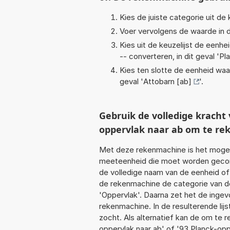
Kies de juiste categorie uit de k
Voer vervolgens de waarde in d
Kies uit de keuzelijst de eenh
-- converteren, in dit geval '
Pl
Kies ten slotte de eenheid waa
geval '
Attobarn [ab]
'.
Gebruik de volledige krach
oppervlak naar ab om te re
Met deze rekenmachine is het mogeli
meeteenheid die moet worden geconve
de volledige naam van de eenheid of
de rekenmachine de categorie van de
'Oppervlak'. Daarna zet het de inge
rekenmachine. In de resulterende lijs
zocht. Als alternatief kan de om te 
oppervlak naar ab' of '93 Planck-opp