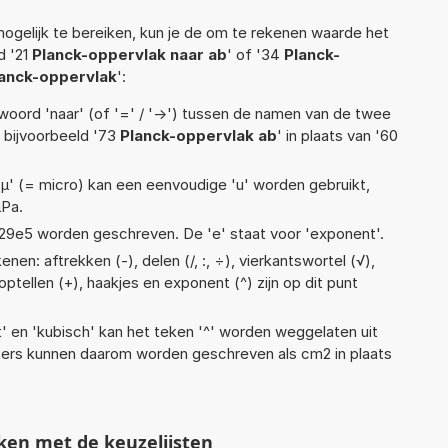
ogelijk te bereiken, kun je de om te rekenen waarde het
d '21
Planck-oppervlak naar ab
' of '34
Planck-
anck-oppervlak
':
woord 'naar' (of '=' / '->') tussen de namen van de twee
bijvoorbeeld '73
Planck-oppervlak ab
' in plaats van '60
 'µ' (= micro) kan een eenvoudige 'u' worden gebruikt,
µPa.
 1,29e5 worden geschreven. De 'e' staat voor 'exponent'.
en: aftrekken (-), delen (/, :, ÷), vierkantswortel (√),
 optellen (+), haakjes en exponent (^) zijn op dit punt
t' en 'kubisch' kan het teken '^' worden weggelaten uit
eters kunnen daarom worden geschreven als cm2 in plaats
ken met de keuzelijsten