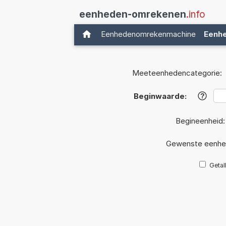
eenheden-omrekenen
.info
Eenhedenomrekenmachine
Eenh
Meeteenhedencategorie:
Beginwaarde:
?
Begineenheid
Gewenste eenhe
Getal