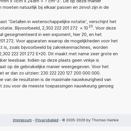
97mm x 11cm x 24dm = ? cm^3'. De op deze manier
ten natuurlijk bij elkaar passen en zinvol zijn in de
aast 'Getallen in wetenschappelijke notatie', verschijnt het
20
atie. Bijvoorbeeld, 2,302 222 201 272
×
10
. Voor deze
al gesegmenteerd in een exponent, hier 20, en het
22 201 272. Voor apparaten waarop de mogelijkheden voor het
 is, zoals bijvoorbeeld bij zakrekenmachines, worden
2,302 222 201 272 E+20. Dit maakt met name zeer grote en
jker leesbaar. Indien op deze plaats geen vinkje is
taat op de gebruikelijke manier weergegeven. Voor het
 er dan zo uitzien: 230 222 220 127 200 000 000.
ie van de resultaten is de maximale nauwkeurigheid van
Dat zou voor de meeste toepassingen nauwkeurig genoeg
Impressum
-
Privacybeleid
- © 2005-2026 by Thomas Hainke