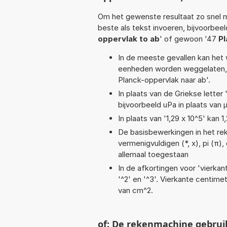
Om het gewenste resultaat zo snel m
beste als tekst invoeren, bijvoorbeel
oppervlak to ab
' of gewoon '47
Pl
In de meeste gevallen kan het 
eenheden worden weggelaten, 
Planck-oppervlak naar ab'.
In plaats van de Griekse letter
bijvoorbeeld uPa in plaats van 
In plaats van '1,29 x 10^5' kan
De basisbewerkingen in het reken
vermenigvuldigen (*, x), pi (π),
allemaal toegestaan
In de afkortingen voor 'vierkan
'^2' en '^3'. Vierkante centim
van cm^2.
of: De rekenmachine gebrui