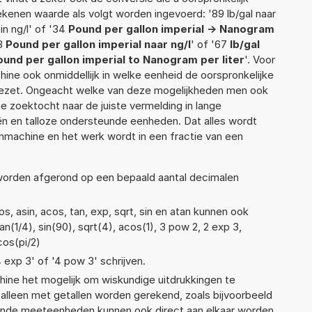
rekenen waarde als volgt worden ingevoerd: '89 lb/gal naar
l in ng/l' of '34
Pound per gallon imperial -> Nanogram
23
Pound per gallon imperial naar ng/l
' of '67
lb/gal
ound per gallon imperial to Nanogram per liter
'. Voor
hine ook onmiddellijk in welke eenheid de oorspronkelijke
zet. Ongeacht welke van deze mogelijkheden men ook
e zoektocht naar de juiste vermelding in lange
eën en talloze ondersteunde eenheden. Dat alles wordt
machine en het werk wordt in een fractie van een
 worden afgerond op een bepaald aantal decimalen
, asin, acos, tan, exp, sqrt, sin en atan kunnen ook
n(1/4), sin(90), sqrt(4), acos(1), 3 pow 2, 2 exp 3,
cos(pi/2)
4 exp 3' of '4 pow 3' schrijven.
ne het mogelijk om wiskundige uitdrukkingen te
t alleen met getallen worden gerekend, zoals bijvoorbeeld
llende meeteenheden kunnen ook direct aan elkaar worden