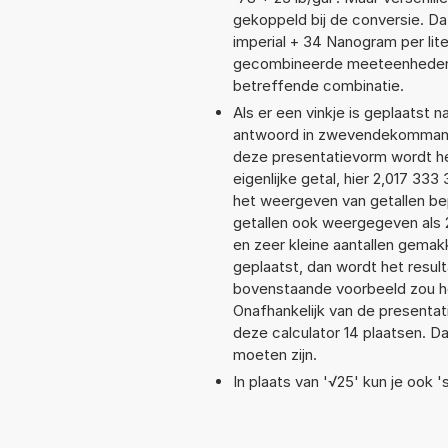
gekoppeld bij de conversie. Dat
imperial + 34 Nanogram per li
gecombineerde meeteenheden moe
betreffende combinatie.
Als er een vinkje is geplaatst n
antwoord in zwevendekommanot
deze presentatievorm wordt he
eigenlijke getal, hier 2,017 3
het weergeven van getallen bep
getallen ook weergegeven als 
en zeer kleine aantallen gemakk
geplaatst, dan wordt het resul
bovenstaande voorbeeld zou he
Onafhankelijk van de presentat
deze calculator 14 plaatsen. 
moeten zijn.
In plaats van '√25' kun je ook 's