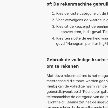
of: De rekenmachine gebrui
Kies de juiste categorie uit de k
Voer vervolgens de waarde in d
Kies uit de keuzelijst de eenh
-- converteren, in dit geval '
Pou
Kies ten slotte de eenheid waa
geval '
Nanogram per liter [ng/l]
Gebruik de volledige kracht
om te rekenen
Met deze rekenmachine is het mogeli
meeteenheid die moet worden geconve
Hierbij kan de volledige naam van de
gebruiktbijvoorbeeld 'Pound per gallo
rekenmachine de categorie van de te
'Dichtheid'. Daarna zet het de ingev
rekenmachine. In de resulterende lijs