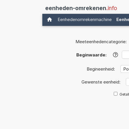
eenheden-omrekenen
.info
Eenhedenomrekenmachine
Eenh
Meeteenhedencategorie:
Beginwaarde:
?
Begineenheid:
Gewenste eenheid:
Getal