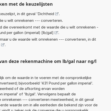
ken met de keuzelijsten
euzelijst, in dit geval '
Dichtheid
'.
ie u wilt omrekenen --- converteren.
eid die overeenkomt met de waarde die u wilt omrekenen -
nd per gallon (imperial) [lb/gal]
'.
rnaar u de waarde wilt omrekenen --- converteren, in dit
'.
 van deze rekenmachine om lb/gal naar ng/l
jk om de waarde in te voeren met de oorspronkelijke
rteerd; bijvoorbeeld '431 Pound per gallon imperial'.
 eenheid of de afkorting ervan worden
n imperial' of 'lb/gal'. Vervolgens bepaalt de
 omrekenen --- converteren meeteenheid, in dit geval
oerde waarde om in alle eenheden die bekend zijn voor de
t vindt u zeker ook de conversie die u oorspronkelijk