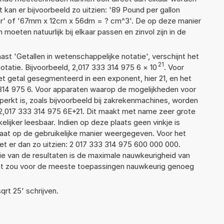
 kan er bijvoorbeeld zo uitzien: '89 Pound per gallon
ter' of '67mm x 12cm x 56dm = ? cm^3'. De op deze manier
ten natuurlijk bij elkaar passen en zinvol zijn in de
aast 'Getallen in wetenschappelijke notatie', verschijnt het
21
atie. Bijvoorbeeld, 2,017 333 314 975 6
×
10
. Voor
t getal gesegmenteerd in een exponent, hier 21, en het
33 314 975 6. Voor apparaten waarop de mogelijkheden voor
erkt is, zoals bijvoorbeeld bij zakrekenmachines, worden
2,017 333 314 975 6E+21. Dit maakt met name zeer grote
elijker leesbaar. Indien op deze plaats geen vinkje is
taat op de gebruikelijke manier weergegeven. Voor het
t er dan zo uitzien: 2 017 333 314 975 600 000 000.
ie van de resultaten is de maximale nauwkeurigheid van
Dat zou voor de meeste toepassingen nauwkeurig genoeg
qrt 25' schrijven.