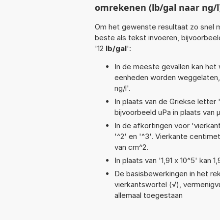
omrekenen (lb/gal naar ng/l
Om het gewenste resultaat zo snel m
beste als tekst invoeren, bijvoorbee
'12
lb/gal
':
In de meeste gevallen kan het 
eenheden worden weggelaten, 
ng/l'.
In plaats van de Griekse letter
bijvoorbeeld uPa in plaats van 
In de afkortingen voor 'vierkan
'^2' en '^3'. Vierkante centim
van cm^2.
In plaats van '1,91 x 10^5' kan
De basisbewerkingen in het reke
vierkantswortel (√), vermenigvul
allemaal toegestaan