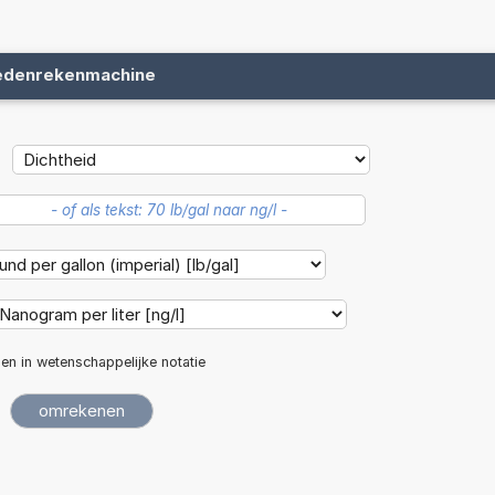
edenrekenmachine
len in wetenschappelijke notatie