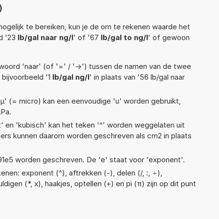
)
ogelijk te bereiken, kun je de om te rekenen waarde het
ld '23
lb/gal naar ng/l
' of '67
lb/gal to ng/l
' of gewoon
woord 'naar' (of '=' / '->') tussen de namen van de twee
bijvoorbeeld '1
lb/gal ng/l
' in plaats van '56 lb/gal naar
 'µ' (= micro) kan een eenvoudige 'u' worden gebruikt,
µPa.
t' en 'kubisch' kan het teken '^' worden weggelaten uit
eters kunnen daarom worden geschreven als cm2 in plaats
 1,91e5 worden geschreven. De 'e' staat voor 'exponent'.
nen: exponent (^), aftrekken (-), delen (/, :, ÷),
digen (*, x), haakjes, optellen (+) en pi (π) zijn op dit punt