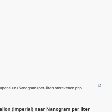
mperial+in+Nanogram+per+liter+omrekenen.php
llon (imperial) naar Nanogram per liter