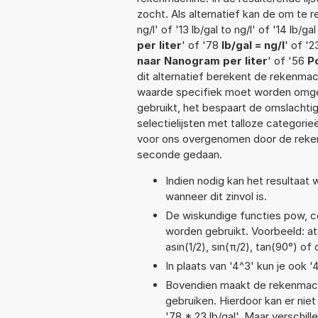
zocht. Als alternatief kan de om te 
ng/l' of '13 lb/gal to ng/l' of '14 lb/ga
per liter
' of '78
lb/gal = ng/l
' of '
naar Nanogram per liter
' of '56
P
dit alternatief berekent de rekenmac
waarde specifiek moet worden omge
gebruikt, het bespaart de omslachtig
selectielijsten met talloze categori
voor ons overgenomen door de reken
seconde gedaan.
Indien nodig kan het resultaat
wanneer dit zinvol is.
De wiskundige functies pow, cos
worden gebruikt. Voorbeeld: ata
asin(1/2), sin(π/2), tan(90°) of 
In plaats van '4^3' kun je ook '
Bovendien maakt de rekenmachi
gebruiken. Hierdoor kan er nie
'78 * 23 lb/gal'. Maar verschi