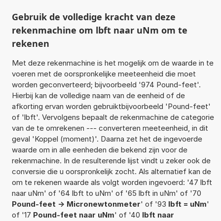
Gebruik de volledige kracht van deze
rekenmachine om lbft naar uNm om te
rekenen
Met deze rekenmachine is het mogelijk om de waarde in te
voeren met de oorspronkelijke meeteenheid die moet
worden geconverteerd; bijvoorbeeld '974 Pound-feet'.
Hierbij kan de volledige naam van de eenheid of de
afkorting ervan worden gebruiktbijvoorbeeld 'Pound-feet'
of 'lbft'. Vervolgens bepaalt de rekenmachine de categorie
van de te omrekenen --- converteren meeteenheid, in dit
geval 'Koppel (moment)'. Daarna zet het de ingevoerde
waarde om in alle eenheden die bekend zijn voor de
rekenmachine. In de resulterende lijst vindt u zeker ook de
conversie die u oorspronkelijk zocht. Als alternatief kan de
om te rekenen waarde als volgt worden ingevoerd: '47 lbft
naar uNm' of '64 lbft to uNm' of '65 lbft in uNm' of '70
Pound-feet -> Micronewtonmeter
' of '93
lbft = uNm
'
of '17
Pound-feet naar uNm
' of '40
lbft naar