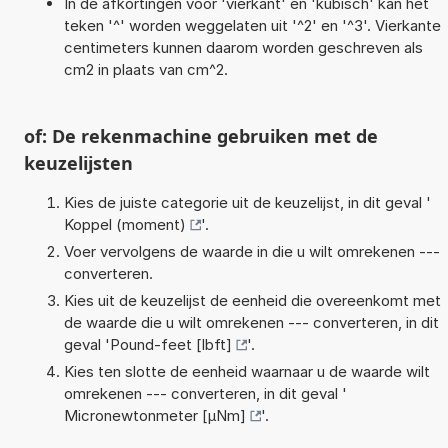
In de afkortingen voor 'vierkant' en 'kubisch' kan het
teken '^' worden weggelaten uit '^2' en '^3'. Vierkante
centimeters kunnen daarom worden geschreven als
cm2 in plaats van cm^2.
of: De rekenmachine gebruiken met de
keuzelijsten
Kies de juiste categorie uit de keuzelijst, in dit geval '
Koppel (moment)
'.
Voer vervolgens de waarde in die u wilt omrekenen ---
converteren.
Kies uit de keuzelijst de eenheid die overeenkomt met
de waarde die u wilt omrekenen --- converteren, in dit
geval '
Pound-feet [lbft]
'.
Kies ten slotte de eenheid waarnaar u de waarde wilt
omrekenen --- converteren, in dit geval '
Micronewtonmeter [µNm]
'.