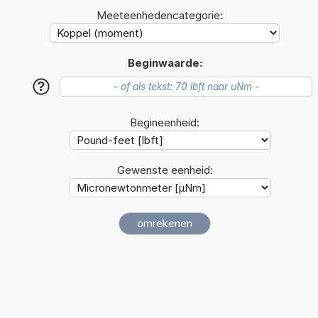
Meeteenhedencategorie:
Beginwaarde:
?
Begineenheid:
Gewenste eenheid: