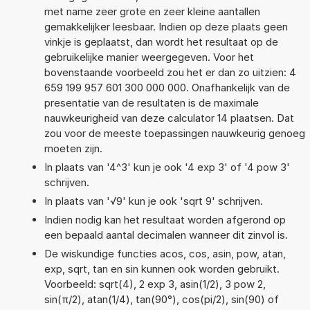
met name zeer grote en zeer kleine aantallen
gemakkelijker leesbaar. Indien op deze plaats geen
vinkje is geplaatst, dan wordt het resultaat op de
gebruikelijke manier weergegeven. Voor het
bovenstaande voorbeeld zou het er dan zo uitzien: 4
659 199 957 601 300 000 000. Onafhankelijk van de
presentatie van de resultaten is de maximale
nauwkeurigheid van deze calculator 14 plaatsen. Dat
zou voor de meeste toepassingen nauwkeurig genoeg
moeten zijn.
In plaats van '4^3' kun je ook '4 exp 3' of '4 pow 3'
schrijven.
In plaats van '√9' kun je ook 'sqrt 9' schrijven.
Indien nodig kan het resultaat worden afgerond op
een bepaald aantal decimalen wanneer dit zinvol is.
De wiskundige functies acos, cos, asin, pow, atan,
exp, sqrt, tan en sin kunnen ook worden gebruikt.
Voorbeeld: sqrt(4), 2 exp 3, asin(1/2), 3 pow 2,
sin(π/2), atan(1/4), tan(90°), cos(pi/2), sin(90) of