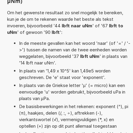
µNm)
Om het gewenste resultaat zo snel mogelijk te bereiken,
kun je de om te rekenen waarde het beste als tekst
invoeren, bijvoorbeeld '44
lbft naar uNm
' of '67
lbft to
uNm
' of gewoon '90
lbft
':
In de meeste gevallen kan het woord 'naar' (of '=' / '-
>') tussen de namen van de twee eenheden worden
weggelaten, bijvoorbeeld '37
lbft uNm
' in plaats van
'14 lbft naar uNm'.
In plaats van '1,49 x 10^5' kan 1,49e5 worden
geschreven. De 'e' staat voor 'exponent'.
In plaats van de Griekse letter 'µ' (= micro) kan een
eenvoudige 'u' worden gebruikt, bijvoorbeeld uPa in
plaats van µPa.
De basisbewerkingen in het rekenen: exponent (^), pi
(π), haakjes, delen (/, :, ÷), aftrekken (-),
vierkantswortel (√), vermenigvuldigen (*, x) en
optellen (+) zijn op dit punt allemaal toegestaan