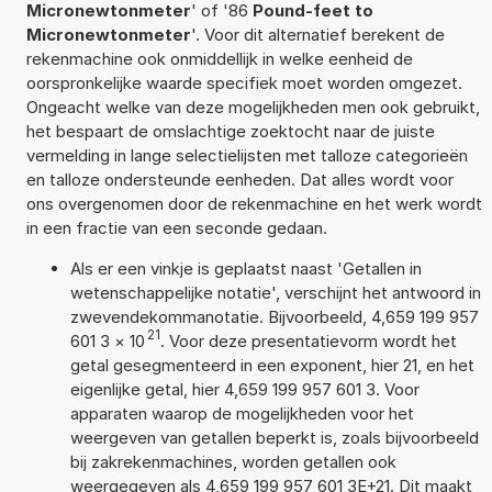
Micronewtonmeter
' of '86
Pound-feet to
Micronewtonmeter
'. Voor dit alternatief berekent de
rekenmachine ook onmiddellijk in welke eenheid de
oorspronkelijke waarde specifiek moet worden omgezet.
Ongeacht welke van deze mogelijkheden men ook gebruikt,
het bespaart de omslachtige zoektocht naar de juiste
vermelding in lange selectielijsten met talloze categorieën
en talloze ondersteunde eenheden. Dat alles wordt voor
ons overgenomen door de rekenmachine en het werk wordt
in een fractie van een seconde gedaan.
Als er een vinkje is geplaatst naast 'Getallen in
wetenschappelijke notatie', verschijnt het antwoord in
zwevendekommanotatie. Bijvoorbeeld, 4,659 199 957
21
601 3
×
10
. Voor deze presentatievorm wordt het
getal gesegmenteerd in een exponent, hier 21, en het
eigenlijke getal, hier 4,659 199 957 601 3. Voor
apparaten waarop de mogelijkheden voor het
weergeven van getallen beperkt is, zoals bijvoorbeeld
bij zakrekenmachines, worden getallen ook
weergegeven als 4,659 199 957 601 3E+21. Dit maakt