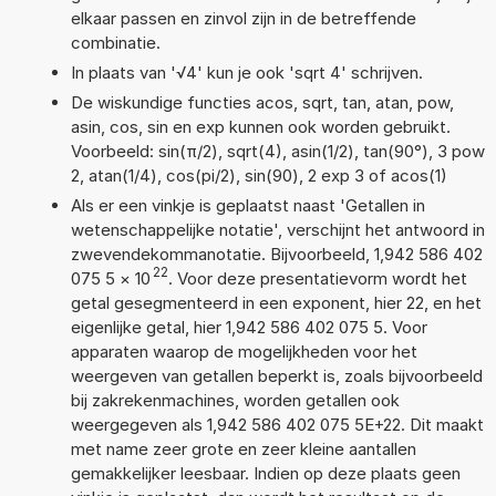
elkaar passen en zinvol zijn in de betreffende
combinatie.
In plaats van '√4' kun je ook 'sqrt 4' schrijven.
De wiskundige functies acos, sqrt, tan, atan, pow,
asin, cos, sin en exp kunnen ook worden gebruikt.
Voorbeeld: sin(π/2), sqrt(4), asin(1/2), tan(90°), 3 pow
2, atan(1/4), cos(pi/2), sin(90), 2 exp 3 of acos(1)
Als er een vinkje is geplaatst naast 'Getallen in
wetenschappelijke notatie', verschijnt het antwoord in
zwevendekommanotatie. Bijvoorbeeld, 1,942 586 402
22
075 5
×
10
. Voor deze presentatievorm wordt het
getal gesegmenteerd in een exponent, hier 22, en het
eigenlijke getal, hier 1,942 586 402 075 5. Voor
apparaten waarop de mogelijkheden voor het
weergeven van getallen beperkt is, zoals bijvoorbeeld
bij zakrekenmachines, worden getallen ook
weergegeven als 1,942 586 402 075 5E+22. Dit maakt
met name zeer grote en zeer kleine aantallen
gemakkelijker leesbaar. Indien op deze plaats geen