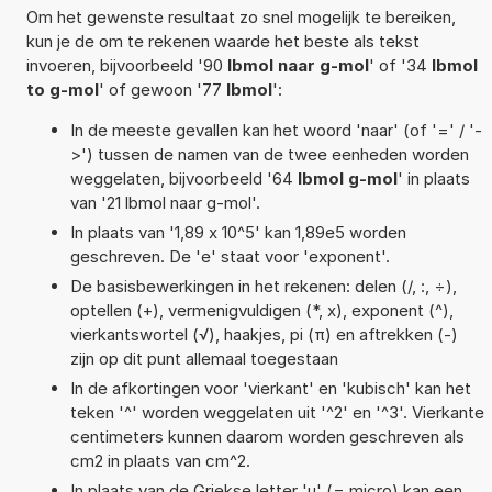
Om het gewenste resultaat zo snel mogelijk te bereiken,
kun je de om te rekenen waarde het beste als tekst
invoeren, bijvoorbeeld '90
lbmol naar g-mol
' of '34
lbmol
to g-mol
' of gewoon '77
lbmol
':
In de meeste gevallen kan het woord 'naar' (of '=' / '-
>') tussen de namen van de twee eenheden worden
weggelaten, bijvoorbeeld '64
lbmol g-mol
' in plaats
van '21 lbmol naar g-mol'.
In plaats van '1,89 x 10^5' kan 1,89e5 worden
geschreven. De 'e' staat voor 'exponent'.
De basisbewerkingen in het rekenen: delen (/, :, ÷),
optellen (+), vermenigvuldigen (*, x), exponent (^),
vierkantswortel (√), haakjes, pi (π) en aftrekken (-)
zijn op dit punt allemaal toegestaan
In de afkortingen voor 'vierkant' en 'kubisch' kan het
teken '^' worden weggelaten uit '^2' en '^3'. Vierkante
centimeters kunnen daarom worden geschreven als
cm2 in plaats van cm^2.
In plaats van de Griekse letter 'µ' (= micro) kan een