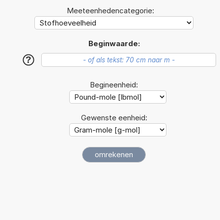
Meeteenhedencategorie:
Beginwaarde:
?
Begineenheid:
Gewenste eenheid: