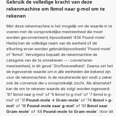
Gebruik de volledige kracht van deze
rekenmachine om lbmol naar g-mol om te
rekenen
Met deze rekenmachine is het mogelijk om de waarde in te
voeren met de oorspronkelijke meeteenheid die moet
worden geconverteerd; bijvoorbeeld '456 Pound-mole'.
Hierbij kan de volledige naam van de eenheid of de
afkorting ervan worden gebruiktbijvoorbeeld 'Pound-mole'
of 'lbmol'. Vervolgens bepaalt de rekenmachine de
categorie van de te omrekenen --- converteren
meeteenheid, in dit geval 'Stofhoeveelheid'. Daarna zet het
de ingevoerde waarde om in alle eenheden die bekend zijn
voor de rekenmachine. In de resulterende lijst vindt u zeker
ook de conversie die u oorspronkelijk zocht. Als alternatief
kan de om te rekenen waarde als volgt worden ingevoerd:
'87 lbmol naar g-mol' of '6 lbmol to g-mol' of '7 lbmol in g-
mol' of '31
Pound-mole -> Gram-mole
' of '74
lbmol = g-
mol
' of '18
Pound-mole naar g-mol
' of '61
lbmol naar
Gram-mole
' of '48
Pound-mole to Gram-mole
'. Voor dit