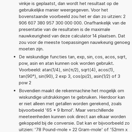
vinkje is geplaatst, dan wordt het resultaat op de
gebruikelijke manier weergegeven. Voor het
bovenstaande voorbeeld zou het er dan zo uitzien: 2
906 607 380 957 300 000 000. Onafhankelijk van de
presentatie van de resultaten is de maximale
nauwkeurigheid van deze calculator 14 plaatsen. Dat
zou voor de meeste toepassingen nauwkeurig genoeg
moeten zijn.
De wiskundige functies tan, exp, sin, cos, acos, sqrt,
pow, asin en atan kunnen ook worden gebruikt.
Voorbeeld: atan(1/4), sin(π/2), sqrt(4), acos(1),
tan(90°), sin(90), 2 exp 3, cos(pi/2), asin(1/2) of 3
pow 2
Bovendien maakt de rekenmachine het mogelijk om
wiskundige uitdrukkingen te gebruiken. Hierdoor kan
er niet alleen met getallen worden gerekend, zoals
bijvoorbeeld '65 * 9 lbmol'. Maar verschillende
meeteenheden kunnen ook direct aan elkaar worden
gekoppeld bij de conversie. Dat kan er bijvoorbeeld zo
uitzien: '78 Pound-mole + 22 Gram-mole' of '52mm x