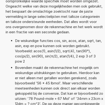
oorspronkelijke waarde specifiek moet worden omgezet.
Ongeacht welke van deze mogelijkheden men ook gebruikt,
het bespaart de omslachtige zoektocht naar de juiste
vermelding in lange selectielijsten met talloze categorieën
en talloze ondersteunde eenheden. Dat alles wordt voor
ons overgenomen door de rekenmachine en het werk wordt
in een fractie van een seconde gedaan.
De wiskundige functies cos, sin, acos, atan, sqrt, tan,
asin, exp en pow kunnen ook worden gebruikt.
Voorbeeld: acos(1), asin(1/2), sqrt(4), tan(90°),
cos(pi/2), sin(90), sin(π/2), atan(1/4), 2 exp 3 of 3
pow 2
Bovendien maakt de rekenmachine het mogelijk om
wiskundige uitdrukkingen te gebruiken. Hierdoor kan
er niet alleen met getallen worden gerekend, zoals
bijvoorbeeld '56 * 45 lbmol'. Maar verschillende
meeteenheden kunnen ook direct aan elkaar worden
gekoppeld bij de conversie. Dat kan er bijvoorbeeld zo
uitzien: '78 Pound-mole + 67 Mol' of '34mm x 23cm x
12dm = ? cm^3'. De op deze manier gecombineerde