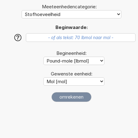
Meeteenhedencategorie:
Beginwaarde:
?
Begineenheid:
Gewenste eenheid: