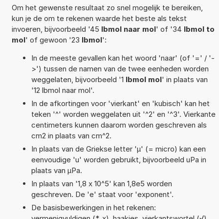
Om het gewenste resultaat zo snel mogelijk te bereiken,
kun je de om te rekenen waarde het beste als tekst
invoeren, bijvoorbeeld '45
lbmol naar mol
' of '34
lbmol to
mol
' of gewoon '23
lbmol
':
In de meeste gevallen kan het woord 'naar' (of '=' / '-
>') tussen de namen van de twee eenheden worden
weggelaten, bijvoorbeeld '1
lbmol mol
' in plaats van
'12 lbmol naar mol'.
In de afkortingen voor 'vierkant' en 'kubisch' kan het
teken '^' worden weggelaten uit '^2' en '^3'. Vierkante
centimeters kunnen daarom worden geschreven als
cm2 in plaats van cm^2.
In plaats van de Griekse letter 'µ' (= micro) kan een
eenvoudige 'u' worden gebruikt, bijvoorbeeld uPa in
plaats van µPa.
In plaats van '1,8 x 10^5' kan 1,8e5 worden
geschreven. De 'e' staat voor 'exponent'.
De basisbewerkingen in het rekenen:
vermenigvuldigen (*, x), haakjes, vierkantswortel (√),