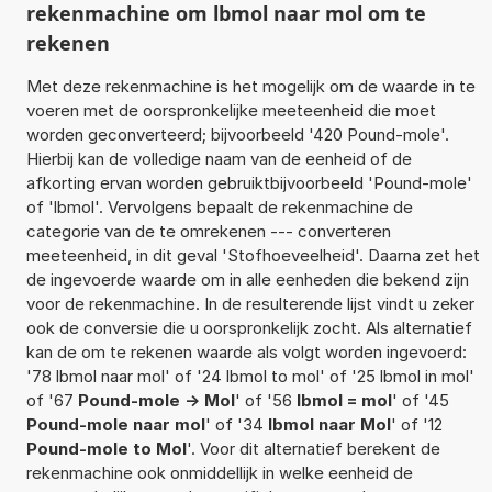
rekenmachine om lbmol naar mol om te
rekenen
Met deze rekenmachine is het mogelijk om de waarde in te
voeren met de oorspronkelijke meeteenheid die moet
worden geconverteerd; bijvoorbeeld '420 Pound-mole'.
Hierbij kan de volledige naam van de eenheid of de
afkorting ervan worden gebruiktbijvoorbeeld 'Pound-mole'
of 'lbmol'. Vervolgens bepaalt de rekenmachine de
categorie van de te omrekenen --- converteren
meeteenheid, in dit geval 'Stofhoeveelheid'. Daarna zet het
de ingevoerde waarde om in alle eenheden die bekend zijn
voor de rekenmachine. In de resulterende lijst vindt u zeker
ook de conversie die u oorspronkelijk zocht. Als alternatief
kan de om te rekenen waarde als volgt worden ingevoerd:
'78 lbmol naar mol' of '24 lbmol to mol' of '25 lbmol in mol'
of '67
Pound-mole -> Mol
' of '56
lbmol = mol
' of '45
Pound-mole naar mol
' of '34
lbmol naar Mol
' of '12
Pound-mole to Mol
'. Voor dit alternatief berekent de
rekenmachine ook onmiddellijk in welke eenheid de