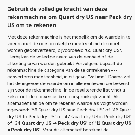
Gebruik de volledige kracht van deze
rekenmachine om Quart dry US naar Peck dry
US om te rekenen
Met deze rekenmachine is het mogelijk om de waarde in te
voeren met de oorspronkelijke meeteenheid die moet
worden geconverteerd; bijvoorbeeld '65 Quart dry US'.
Hierbij kan de volledige naam van de eenheid of de
afkorting ervan worden gebruikt Vervolgens bepaalt de
rekenmachine de categorie van de te omrekenen ---
converteren meeteenheid, in dit geval 'Volume'. Daarna zet
het de ingevoerde waarde om in alle eenheden die bekend
zijn voor de rekenmachine. In de resulterende lijst vindt u
zeker ook de conversie die u oorspronkelijk zocht. Als
alternatief kan de om te rekenen waarde als volgt worden
ingevoerd: '56 Quart dry US naar Peck dry US' of '46 Quart
dry US to Peck dry US' of '47 Quart dry US in Peck dry US'
of '34
Quart dry US -> Peck dry US
' of '12
Quart dry US
= Peck dry US
'. Voor dit alternatief berekent de