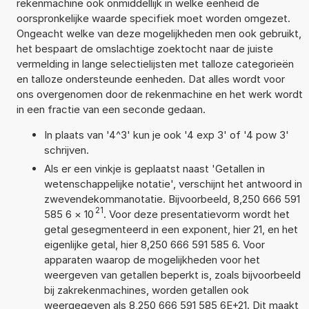
rekenmachine ook onmiddellijk in welke eenheid de
oorspronkelijke waarde specifiek moet worden omgezet.
Ongeacht welke van deze mogelijkheden men ook gebruikt,
het bespaart de omslachtige zoektocht naar de juiste
vermelding in lange selectielijsten met talloze categorieën
en talloze ondersteunde eenheden. Dat alles wordt voor
ons overgenomen door de rekenmachine en het werk wordt
in een fractie van een seconde gedaan.
In plaats van '4^3' kun je ook '4 exp 3' of '4 pow 3'
schrijven.
Als er een vinkje is geplaatst naast 'Getallen in
wetenschappelijke notatie', verschijnt het antwoord in
zwevendekommanotatie. Bijvoorbeeld, 8,250 666 591
21
585 6
×
10
. Voor deze presentatievorm wordt het
getal gesegmenteerd in een exponent, hier 21, en het
eigenlijke getal, hier 8,250 666 591 585 6. Voor
apparaten waarop de mogelijkheden voor het
weergeven van getallen beperkt is, zoals bijvoorbeeld
bij zakrekenmachines, worden getallen ook
weergegeven als 8,250 666 591 585 6E+21. Dit maakt