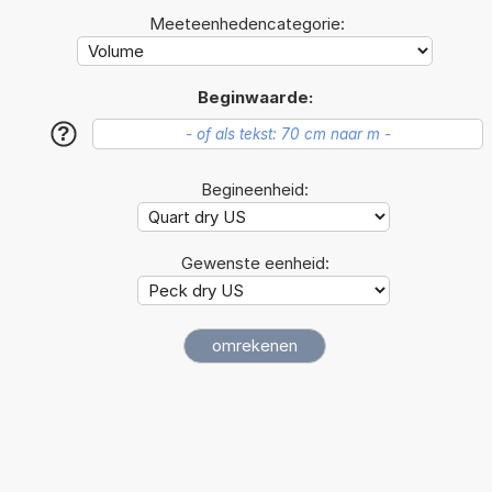
Meeteenhedencategorie:
Beginwaarde:
?
Begineenheid:
Gewenste eenheid: