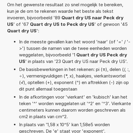
Om het gewenste resultaat zo snel mogelijk te bereiken,
kun je de om te rekenen waarde het beste als tekst
invoeren, bijvoorbeeld '89
Quart dry US naar Peck dry
US
' of '67
Quart dry US to Peck dry US
' of gewoon '45
Quart dry US
':
In de meeste gevallen kan het woord 'naar' (of '=' / '-
>') tussen de namen van de twee eenheden worden
weggelaten, bijvoorbeeld '1
Quart dry US Peck dry
US
' in plaats van '23 Quart dry US naar Peck dry US'.
De basisbewerkingen in het rekenen: pi (π), delen (/, :,
÷), vermenigvuldigen (*, x), haakjes, vierkantswortel
(√), optellen (+), exponent (^) en aftrekken (-) zijn op
dit punt allemaal toegestaan
In de afkortingen voor 'vierkant' en 'kubisch' kan het
teken '^' worden weggelaten uit '^2' en '^3'. Vierkante
centimeters kunnen daarom worden geschreven als
cm2 in plaats van cm^2.
In plaats van '1,58 x 10^5' kan 1,58e5 worden
geschreven. De 'e' staat voor 'exponent'.