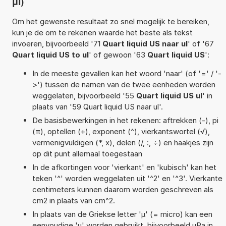
µl)
Om het gewenste resultaat zo snel mogelijk te bereiken,
kun je de om te rekenen waarde het beste als tekst
invoeren, bijvoorbeeld '71
Quart liquid US naar ul
' of '67
Quart liquid US to ul
' of gewoon '63
Quart liquid US
':
In de meeste gevallen kan het woord 'naar' (of '=' / '-
>') tussen de namen van de twee eenheden worden
weggelaten, bijvoorbeeld '55
Quart liquid US ul
' in
plaats van '59 Quart liquid US naar ul'.
De basisbewerkingen in het rekenen: aftrekken (-), pi
(π), optellen (+), exponent (^), vierkantswortel (√),
vermenigvuldigen (*, x), delen (/, :, ÷) en haakjes zijn
op dit punt allemaal toegestaan
In de afkortingen voor 'vierkant' en 'kubisch' kan het
teken '^' worden weggelaten uit '^2' en '^3'. Vierkante
centimeters kunnen daarom worden geschreven als
cm2 in plaats van cm^2.
In plaats van de Griekse letter 'µ' (= micro) kan een
eenvoudige 'u' worden gebruikt, bijvoorbeeld uPa in