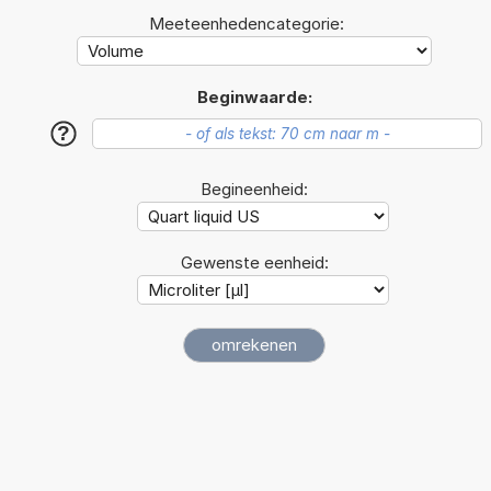
Meeteenhedencategorie:
Beginwaarde:
?
Begineenheid:
Gewenste eenheid: