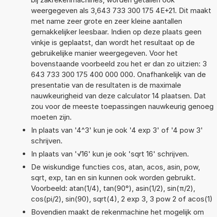
weergegeven als 3,643 733 300 175 4E+21. Dit maakt
met name zeer grote en zeer kleine aantallen
gemakkelijker leesbaar. Indien op deze plaats geen
vinkje is geplaatst, dan wordt het resultaat op de
gebruikelijke manier weergegeven. Voor het
bovenstaande voorbeeld zou het er dan zo uitzien: 3
643 733 300 175 400 000 000. Onafhankelijk van de
presentatie van de resultaten is de maximale
nauwkeurigheid van deze calculator 14 plaatsen. Dat
zou voor de meeste toepassingen nauwkeurig genoeg
moeten zijn.
In plaats van '4^3' kun je ook '4 exp 3' of '4 pow 3'
schrijven.
In plaats van '√16' kun je ook 'sqrt 16' schrijven.
De wiskundige functies cos, atan, acos, asin, pow,
sqrt, exp, tan en sin kunnen ook worden gebruikt.
Voorbeeld: atan(1/4), tan(90°), asin(1/2), sin(π/2),
cos(pi/2), sin(90), sqrt(4), 2 exp 3, 3 pow 2 of acos(1)
Bovendien maakt de rekenmachine het mogelijk om