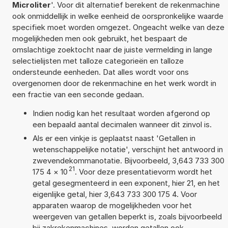
Microliter
'. Voor dit alternatief berekent de rekenmachine
ook onmiddellijk in welke eenheid de oorspronkelijke waarde
specifiek moet worden omgezet. Ongeacht welke van deze
mogelijkheden men ook gebruikt, het bespaart de
omslachtige zoektocht naar de juiste vermelding in lange
selectielijsten met talloze categorieën en talloze
ondersteunde eenheden. Dat alles wordt voor ons
overgenomen door de rekenmachine en het werk wordt in
een fractie van een seconde gedaan.
Indien nodig kan het resultaat worden afgerond op
een bepaald aantal decimalen wanneer dit zinvol is.
Als er een vinkje is geplaatst naast 'Getallen in
wetenschappelijke notatie', verschijnt het antwoord in
zwevendekommanotatie. Bijvoorbeeld, 3,643 733 300
21
175 4
×
10
. Voor deze presentatievorm wordt het
getal gesegmenteerd in een exponent, hier 21, en het
eigenlijke getal, hier 3,643 733 300 175 4. Voor
apparaten waarop de mogelijkheden voor het
weergeven van getallen beperkt is, zoals bijvoorbeeld
bij zakrekenmachines, worden getallen ook