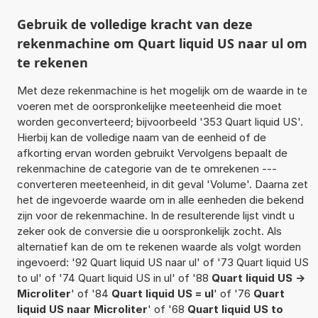
Gebruik de volledige kracht van deze
rekenmachine om Quart liquid US naar ul om
te rekenen
Met deze rekenmachine is het mogelijk om de waarde in te
voeren met de oorspronkelijke meeteenheid die moet
worden geconverteerd; bijvoorbeeld '353 Quart liquid US'.
Hierbij kan de volledige naam van de eenheid of de
afkorting ervan worden gebruikt Vervolgens bepaalt de
rekenmachine de categorie van de te omrekenen ---
converteren meeteenheid, in dit geval 'Volume'. Daarna zet
het de ingevoerde waarde om in alle eenheden die bekend
zijn voor de rekenmachine. In de resulterende lijst vindt u
zeker ook de conversie die u oorspronkelijk zocht. Als
alternatief kan de om te rekenen waarde als volgt worden
ingevoerd: '92 Quart liquid US naar ul' of '73 Quart liquid US
to ul' of '74 Quart liquid US in ul' of '88
Quart liquid US ->
Microliter
' of '84
Quart liquid US = ul
' of '76
Quart
liquid US naar Microliter
' of '68
Quart liquid US to