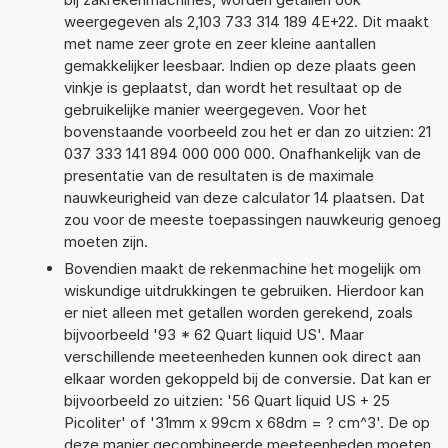
weergegeven als 2,103 733 314 189 4E+22. Dit maakt
met name zeer grote en zeer kleine aantallen
gemakkelijker leesbaar. Indien op deze plaats geen
vinkje is geplaatst, dan wordt het resultaat op de
gebruikelijke manier weergegeven. Voor het
bovenstaande voorbeeld zou het er dan zo uitzien: 21
037 333 141 894 000 000 000. Onafhankelijk van de
presentatie van de resultaten is de maximale
nauwkeurigheid van deze calculator 14 plaatsen. Dat
zou voor de meeste toepassingen nauwkeurig genoeg
moeten zijn.
Bovendien maakt de rekenmachine het mogelijk om
wiskundige uitdrukkingen te gebruiken. Hierdoor kan
er niet alleen met getallen worden gerekend, zoals
bijvoorbeeld '93 * 62 Quart liquid US'. Maar
verschillende meeteenheden kunnen ook direct aan
elkaar worden gekoppeld bij de conversie. Dat kan er
bijvoorbeeld zo uitzien: '56 Quart liquid US + 25
Picoliter' of '31mm x 99cm x 68dm = ? cm^3'. De op
deze manier gecombineerde meeteenheden moeten