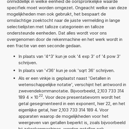
onmiddellijk in welke eenheid de oorspronkelijke waarde
specifiek moet worden omgezet. Ongeacht welke van deze
mogelijkheden men ook gebruikt, het bespaart de
omslachtige zoektocht naar de juiste vermelding in lange
selectielijsten met talloze categorieën en talloze
ondersteunde eenheden. Dat alles wordt voor ons
overgenomen door de rekenmachine en het werk wordt in
een fractie van een seconde gedaan.
In plaats van '4^3' kun je ook '4 exp 3' of '4 pow 3'
schrijven.
In plaats van '√36' kun je ook 'sqrt 36' schrijven.
Als er een vinkje is geplaatst naast 'Getallen in
wetenschappelijke notatie', verschijnt het antwoord in
zwevendekommanotatie. Bijvoorbeeld, 2,103 733 314
22
189 4
×
10
. Voor deze presentatievorm wordt het
getal gesegmenteerd in een exponent, hier 22, en het
eigenlijke getal, hier 2,103 733 314 189 4. Voor
apparaten waarop de mogelijkheden voor het
weergeven van getallen beperkt is, zoals bijvoorbeeld
bij zakrekenmachines, worden getallen ook