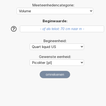
Meeteenhedencategorie:
Beginwaarde:
?
Begineenheid:
Gewenste eenheid: