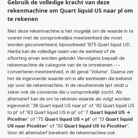
Gebruik de volledige kracht van deze
rekenmachine om Quart liquid US naar pl om
te rekenen
Met deze rekenmachine is het mogelijk om de waarde in te
voeren met de oorspronkelijke meeteenheid die moet
worden geconverteerd; bijvoorbeeld '875 Quart liquid US'.
Hierbij kan de volledige naam van de eenheid of de
afkorting ervan worden gebruikt Vervolgens bepaalt de
rekenmachine de categorie van de te omrekenen ---
converteren meeteenheid, in dit geval 'Volume'. Daarna zet
het de ingevoerde waarde om in alle eenheden die bekend
zijn voor de rekenmachine. In de resulterende lijst vindt u
zeker ook de conversie die u oorspronkelijk zocht. Als
alternatief kan de om te rekenen waarde als volgt worden
ingevoerd: '38 Quart liquid US naar pl' of '82 Quart liquid US
to pl' of '83 Quart liquid US in pl' of '7
Quart liquid US ->
Picoliter
' of '75
Quart liquid US = pl
' of '13
Quart liquid
US naar Picoliter
' of '50
Quart liquid US to Picoliter
'.
Voor dit alternatief berekent de rekenmachine ook