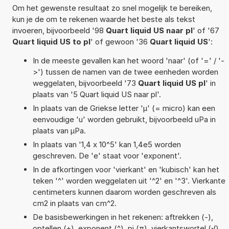
Om het gewenste resultaat zo snel mogelijk te bereiken,
kun je de om te rekenen waarde het beste als tekst
invoeren, bijvoorbeeld '98
Quart liquid US naar pl
' of '67
Quart liquid US to pl
' of gewoon '36
Quart liquid US
':
In de meeste gevallen kan het woord 'naar' (of '=' / '-
>') tussen de namen van de twee eenheden worden
weggelaten, bijvoorbeeld '73
Quart liquid US pl
' in
plaats van '5 Quart liquid US naar pl'.
In plaats van de Griekse letter 'µ' (= micro) kan een
eenvoudige 'u' worden gebruikt, bijvoorbeeld uPa in
plaats van µPa.
In plaats van '1,4 x 10^5' kan 1,4e5 worden
geschreven. De 'e' staat voor 'exponent'.
In de afkortingen voor 'vierkant' en 'kubisch' kan het
teken '^' worden weggelaten uit '^2' en '^3'. Vierkante
centimeters kunnen daarom worden geschreven als
cm2 in plaats van cm^2.
De basisbewerkingen in het rekenen: aftrekken (-),
optellen (+), exponent (^), pi (π), vierkantswortel (√),