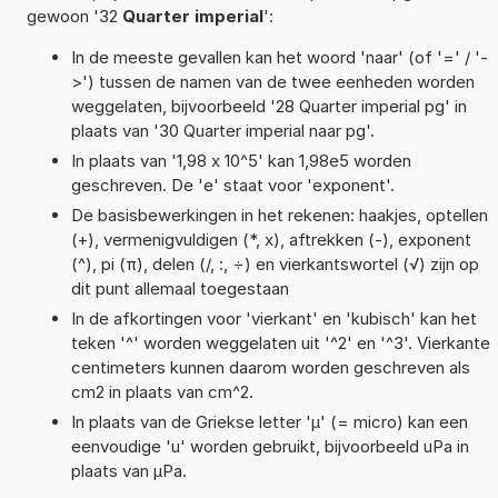
gewoon '32
Quarter imperial
':
In de meeste gevallen kan het woord 'naar' (of '=' / '-
>') tussen de namen van de twee eenheden worden
weggelaten, bijvoorbeeld '28 Quarter imperial pg' in
plaats van '30 Quarter imperial naar pg'.
In plaats van '1,98 x 10^5' kan 1,98e5 worden
geschreven. De 'e' staat voor 'exponent'.
De basisbewerkingen in het rekenen: haakjes, optellen
(+), vermenigvuldigen (*, x), aftrekken (-), exponent
(^), pi (π), delen (/, :, ÷) en vierkantswortel (√) zijn op
dit punt allemaal toegestaan
In de afkortingen voor 'vierkant' en 'kubisch' kan het
teken '^' worden weggelaten uit '^2' en '^3'. Vierkante
centimeters kunnen daarom worden geschreven als
cm2 in plaats van cm^2.
In plaats van de Griekse letter 'µ' (= micro) kan een
eenvoudige 'u' worden gebruikt, bijvoorbeeld uPa in
plaats van µPa.