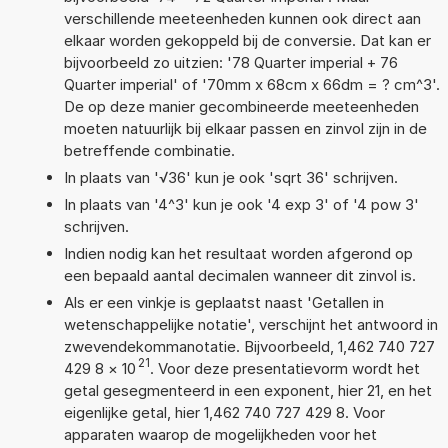
verschillende meeteenheden kunnen ook direct aan
elkaar worden gekoppeld bij de conversie. Dat kan er
bijvoorbeeld zo uitzien: '78 Quarter imperial + 76
Quarter imperial' of '70mm x 68cm x 66dm = ? cm^3'.
De op deze manier gecombineerde meeteenheden
moeten natuurlijk bij elkaar passen en zinvol zijn in de
betreffende combinatie.
In plaats van '√36' kun je ook 'sqrt 36' schrijven.
In plaats van '4^3' kun je ook '4 exp 3' of '4 pow 3'
schrijven.
Indien nodig kan het resultaat worden afgerond op
een bepaald aantal decimalen wanneer dit zinvol is.
Als er een vinkje is geplaatst naast 'Getallen in
wetenschappelijke notatie', verschijnt het antwoord in
zwevendekommanotatie. Bijvoorbeeld, 1,462 740 727
21
429 8
×
10
. Voor deze presentatievorm wordt het
getal gesegmenteerd in een exponent, hier 21, en het
eigenlijke getal, hier 1,462 740 727 429 8. Voor
apparaten waarop de mogelijkheden voor het