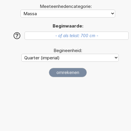
Meeteenhedencategorie:
Beginwaarde:
?
Begineenheid: