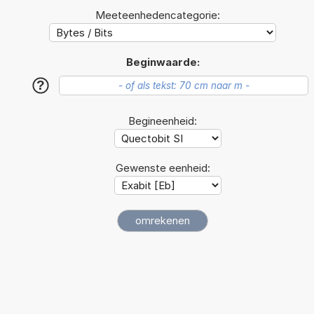
Meeteenhedencategorie:
Beginwaarde:
?
Begineenheid:
Gewenste eenheid: