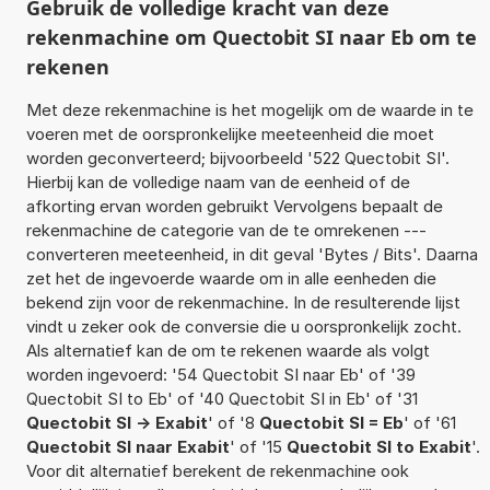
Gebruik de volledige kracht van deze
rekenmachine om Quectobit SI naar Eb om te
rekenen
Met deze rekenmachine is het mogelijk om de waarde in te
voeren met de oorspronkelijke meeteenheid die moet
worden geconverteerd; bijvoorbeeld '522 Quectobit SI'.
Hierbij kan de volledige naam van de eenheid of de
afkorting ervan worden gebruikt Vervolgens bepaalt de
rekenmachine de categorie van de te omrekenen ---
converteren meeteenheid, in dit geval 'Bytes / Bits'. Daarna
zet het de ingevoerde waarde om in alle eenheden die
bekend zijn voor de rekenmachine. In de resulterende lijst
vindt u zeker ook de conversie die u oorspronkelijk zocht.
Als alternatief kan de om te rekenen waarde als volgt
worden ingevoerd: '54 Quectobit SI naar Eb' of '39
Quectobit SI to Eb' of '40 Quectobit SI in Eb' of '31
Quectobit SI -> Exabit
' of '8
Quectobit SI = Eb
' of '61
Quectobit SI naar Exabit
' of '15
Quectobit SI to Exabit
'.
Voor dit alternatief berekent de rekenmachine ook