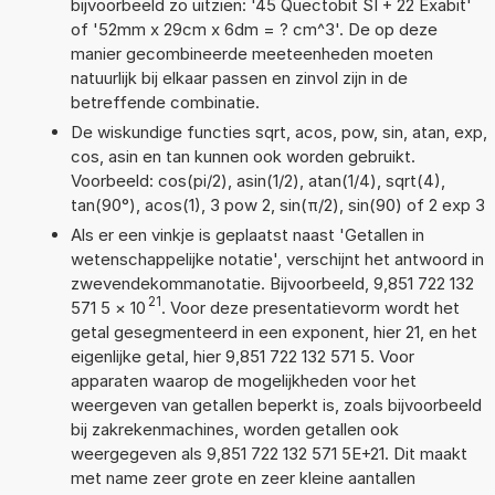
bijvoorbeeld zo uitzien: '45 Quectobit SI + 22 Exabit'
of '52mm x 29cm x 6dm = ? cm^3'. De op deze
manier gecombineerde meeteenheden moeten
natuurlijk bij elkaar passen en zinvol zijn in de
betreffende combinatie.
De wiskundige functies sqrt, acos, pow, sin, atan, exp,
cos, asin en tan kunnen ook worden gebruikt.
Voorbeeld: cos(pi/2), asin(1/2), atan(1/4), sqrt(4),
tan(90°), acos(1), 3 pow 2, sin(π/2), sin(90) of 2 exp 3
Als er een vinkje is geplaatst naast 'Getallen in
wetenschappelijke notatie', verschijnt het antwoord in
zwevendekommanotatie. Bijvoorbeeld, 9,851 722 132
21
571 5
×
10
. Voor deze presentatievorm wordt het
getal gesegmenteerd in een exponent, hier 21, en het
eigenlijke getal, hier 9,851 722 132 571 5. Voor
apparaten waarop de mogelijkheden voor het
weergeven van getallen beperkt is, zoals bijvoorbeeld
bij zakrekenmachines, worden getallen ook
weergegeven als 9,851 722 132 571 5E+21. Dit maakt
met name zeer grote en zeer kleine aantallen