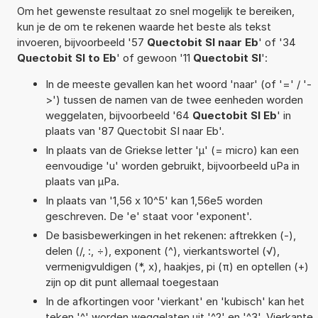
Om het gewenste resultaat zo snel mogelijk te bereiken,
kun je de om te rekenen waarde het beste als tekst
invoeren, bijvoorbeeld '57
Quectobit SI naar Eb
' of '34
Quectobit SI to Eb
' of gewoon '11
Quectobit SI
':
In de meeste gevallen kan het woord 'naar' (of '=' / '-
>') tussen de namen van de twee eenheden worden
weggelaten, bijvoorbeeld '64
Quectobit SI Eb
' in
plaats van '87 Quectobit SI naar Eb'.
In plaats van de Griekse letter 'µ' (= micro) kan een
eenvoudige 'u' worden gebruikt, bijvoorbeeld uPa in
plaats van µPa.
In plaats van '1,56 x 10^5' kan 1,56e5 worden
geschreven. De 'e' staat voor 'exponent'.
De basisbewerkingen in het rekenen: aftrekken (-),
delen (/, :, ÷), exponent (^), vierkantswortel (√),
vermenigvuldigen (*, x), haakjes, pi (π) en optellen (+)
zijn op dit punt allemaal toegestaan
In de afkortingen voor 'vierkant' en 'kubisch' kan het
teken '^' worden weggelaten uit '^2' en '^3'. Vierkante