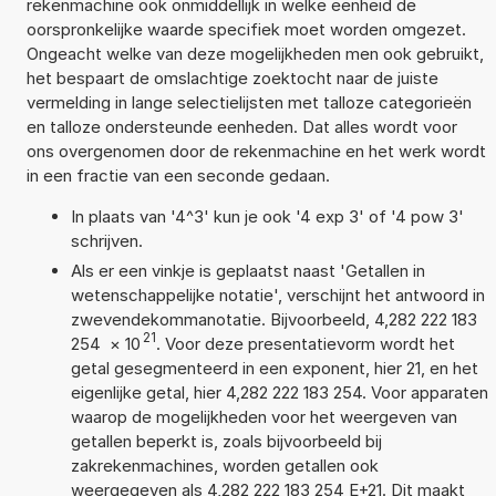
rekenmachine ook onmiddellijk in welke eenheid de
oorspronkelijke waarde specifiek moet worden omgezet.
Ongeacht welke van deze mogelijkheden men ook gebruikt,
het bespaart de omslachtige zoektocht naar de juiste
vermelding in lange selectielijsten met talloze categorieën
en talloze ondersteunde eenheden. Dat alles wordt voor
ons overgenomen door de rekenmachine en het werk wordt
in een fractie van een seconde gedaan.
In plaats van '4^3' kun je ook '4 exp 3' of '4 pow 3'
schrijven.
Als er een vinkje is geplaatst naast 'Getallen in
wetenschappelijke notatie', verschijnt het antwoord in
zwevendekommanotatie. Bijvoorbeeld, 4,282 222 183
21
254
×
10
. Voor deze presentatievorm wordt het
getal gesegmenteerd in een exponent, hier 21, en het
eigenlijke getal, hier 4,282 222 183 254. Voor apparaten
waarop de mogelijkheden voor het weergeven van
getallen beperkt is, zoals bijvoorbeeld bij
zakrekenmachines, worden getallen ook
weergegeven als 4,282 222 183 254 E+21. Dit maakt