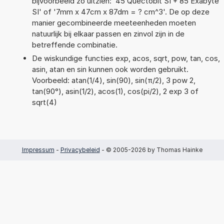
bijvoorbeeld zo uitzien: '45 Quectobit SI + 85 Exabyte
SI' of '7mm x 47cm x 87dm = ? cm^3'. De op deze
manier gecombineerde meeteenheden moeten
natuurlijk bij elkaar passen en zinvol zijn in de
betreffende combinatie.
De wiskundige functies exp, acos, sqrt, pow, tan, cos,
asin, atan en sin kunnen ook worden gebruikt.
Voorbeeld: atan(1/4), sin(90), sin(π/2), 3 pow 2,
tan(90°), asin(1/2), acos(1), cos(pi/2), 2 exp 3 of
sqrt(4)
Impressum
-
Privacybeleid
- © 2005-2026 by Thomas Hainke