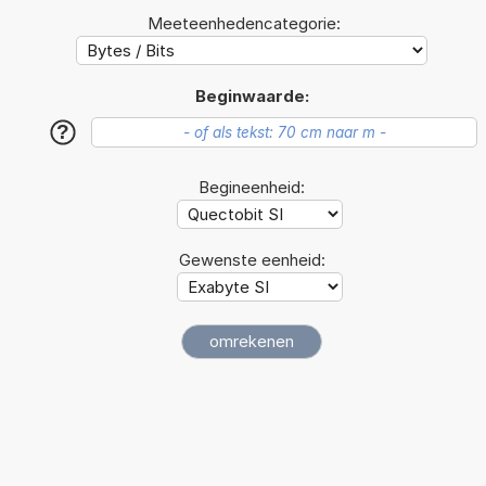
Meeteenhedencategorie:
Beginwaarde:
?
Begineenheid:
Gewenste eenheid: