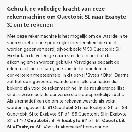
Gebruik de volledige kracht van deze
rekenmachine om Quectobit SI naar Exabyte
SI om te rekenen
Met deze rekenmachine is het mogelijk om de waarde in te
voeren met de oorspronkelijke meeteenheid die moet
worden geconverteerd; bijvoorbeeld '450 Quectobit SI'.
Hierbij kan de volledige naam van de eenheid of de
afkorting ervan worden gebruikt Vervolgens bepaalt de
rekenmachine de categorie van de te omrekenen ---
converteren meeteenheid, in dit geval 'Bytes / Bits'. Daarna
zet het de ingevoerde waarde om in alle eenheden die
bekend zijn voor de rekenmachine. In de resulterende lijst
vindt u zeker ook de conversie die u oorspronkelijk zocht.
Als alternatief kan de om te rekenen waarde als volgt
worden ingevoerd: '81 Quectobit SI naar Exabyte SI' of '84
Quectobit SI to Exabyte SI' of '85 Quectobit SI in Exabyte
SI' of '22
Quectobit SI -> Exabyte SI
' of '62
Quectobit
SI = Exabyte SI
'. Voor dit alternatief berekent de