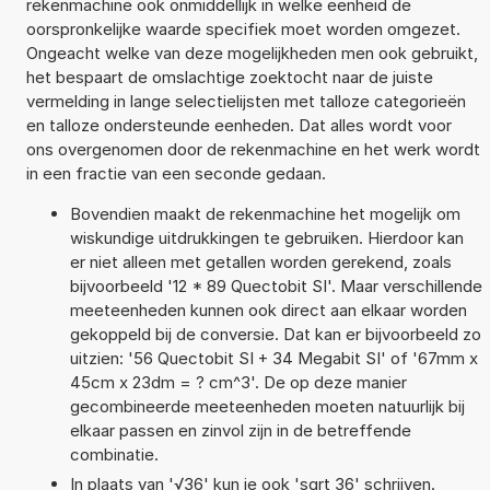
rekenmachine ook onmiddellijk in welke eenheid de
oorspronkelijke waarde specifiek moet worden omgezet.
Ongeacht welke van deze mogelijkheden men ook gebruikt,
het bespaart de omslachtige zoektocht naar de juiste
vermelding in lange selectielijsten met talloze categorieën
en talloze ondersteunde eenheden. Dat alles wordt voor
ons overgenomen door de rekenmachine en het werk wordt
in een fractie van een seconde gedaan.
Bovendien maakt de rekenmachine het mogelijk om
wiskundige uitdrukkingen te gebruiken. Hierdoor kan
er niet alleen met getallen worden gerekend, zoals
bijvoorbeeld '12 * 89 Quectobit SI'. Maar verschillende
meeteenheden kunnen ook direct aan elkaar worden
gekoppeld bij de conversie. Dat kan er bijvoorbeeld zo
uitzien: '56 Quectobit SI + 34 Megabit SI' of '67mm x
45cm x 23dm = ? cm^3'. De op deze manier
gecombineerde meeteenheden moeten natuurlijk bij
elkaar passen en zinvol zijn in de betreffende
combinatie.
In plaats van '√36' kun je ook 'sqrt 36' schrijven.