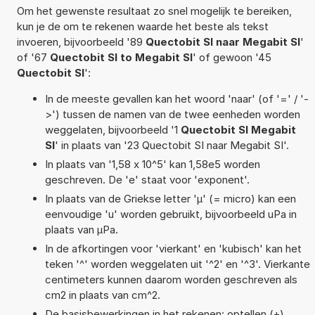
Om het gewenste resultaat zo snel mogelijk te bereiken,
kun je de om te rekenen waarde het beste als tekst
invoeren, bijvoorbeeld '89
Quectobit SI naar Megabit SI
'
of '67
Quectobit SI to Megabit SI
' of gewoon '45
Quectobit SI
':
In de meeste gevallen kan het woord 'naar' (of '=' / '-
>') tussen de namen van de twee eenheden worden
weggelaten, bijvoorbeeld '1
Quectobit SI Megabit
SI
' in plaats van '23 Quectobit SI naar Megabit SI'.
In plaats van '1,58 x 10^5' kan 1,58e5 worden
geschreven. De 'e' staat voor 'exponent'.
In plaats van de Griekse letter 'µ' (= micro) kan een
eenvoudige 'u' worden gebruikt, bijvoorbeeld uPa in
plaats van µPa.
In de afkortingen voor 'vierkant' en 'kubisch' kan het
teken '^' worden weggelaten uit '^2' en '^3'. Vierkante
centimeters kunnen daarom worden geschreven als
cm2 in plaats van cm^2.
De basisbewerkingen in het rekenen: optellen (+),