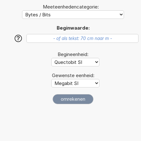
Meeteenhedencategorie:
Beginwaarde:
?
Begineenheid:
Gewenste eenheid: