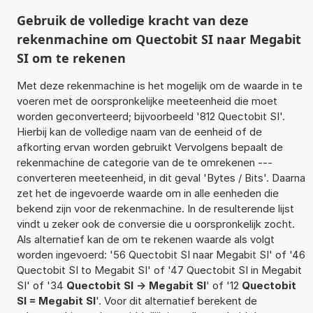
Gebruik de volledige kracht van deze
rekenmachine om Quectobit SI naar Megabit
SI om te rekenen
Met deze rekenmachine is het mogelijk om de waarde in te
voeren met de oorspronkelijke meeteenheid die moet
worden geconverteerd; bijvoorbeeld '812 Quectobit SI'.
Hierbij kan de volledige naam van de eenheid of de
afkorting ervan worden gebruikt Vervolgens bepaalt de
rekenmachine de categorie van de te omrekenen ---
converteren meeteenheid, in dit geval 'Bytes / Bits'. Daarna
zet het de ingevoerde waarde om in alle eenheden die
bekend zijn voor de rekenmachine. In de resulterende lijst
vindt u zeker ook de conversie die u oorspronkelijk zocht.
Als alternatief kan de om te rekenen waarde als volgt
worden ingevoerd: '56 Quectobit SI naar Megabit SI' of '46
Quectobit SI to Megabit SI' of '47 Quectobit SI in Megabit
SI' of '34
Quectobit SI -> Megabit SI
' of '12
Quectobit
SI = Megabit SI
'. Voor dit alternatief berekent de