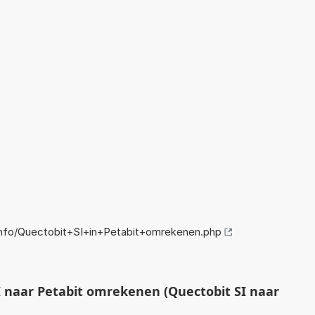
nfo/Quectobit+SI+in+Petabit+omrekenen.php
 naar Petabit omrekenen (Quectobit SI naar