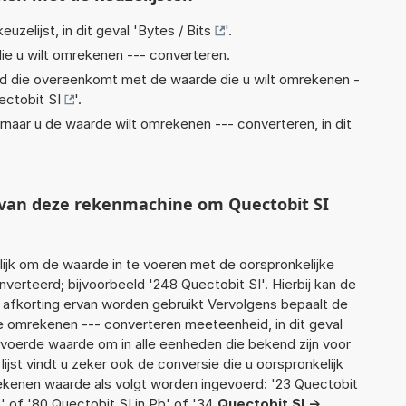
euzelijst, in dit geval '
Bytes / Bits
'.
ie u wilt omrekenen --- converteren.
eid die overeenkomt met de waarde die u wilt omrekenen -
ectobit SI
'.
rnaar u de waarde wilt omrekenen --- converteren, in dit
t van deze rekenmachine om Quectobit SI
jk om de waarde in te voeren met de oorspronkelijke
rteerd; bijvoorbeeld '248 Quectobit SI'. Hierbij kan de
 afkorting ervan worden gebruikt Vervolgens bepaalt de
 omrekenen --- converteren meeteenheid, in dit geval
gevoerde waarde om in alle eenheden die bekend zijn voor
ijst vindt u zeker ook de conversie die u oorspronkelijk
rekenen waarde als volgt worden ingevoerd: '23 Quectobit
' of '80 Quectobit SI in Pb' of '34
Quectobit SI ->