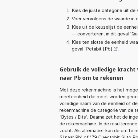
Kies de juiste categorie uit de k
Voer vervolgens de waarde in d
Kies uit de keuzelijst de eenh
-- converteren, in dit geval '
Qu
Kies ten slotte de eenheid waa
geval '
Petabit [Pb]
'.
Gebruik de volledige krach
naar Pb om te rekenen
Met deze rekenmachine is het mogeli
meeteenheid die moet worden geconve
volledige naam van de eenheid of de
rekenmachine de categorie van de te
'Bytes / Bits'. Daarna zet het de in
de rekenmachine. In de resulterende l
zocht. Als alternatief kan de om te 
SI naar Pb' of '79 Quectobit SI to Pb