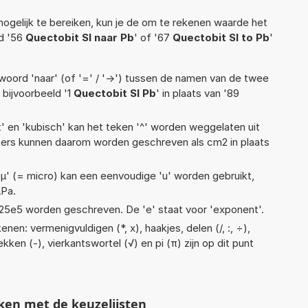
ogelijk te bereiken, kun je de om te rekenen waarde het
ld '56
Quectobit SI naar Pb
' of '67
Quectobit SI to Pb
'
woord 'naar' (of '=' / '->') tussen de namen van de twee
bijvoorbeeld '1
Quectobit SI Pb
' in plaats van '89
t' en 'kubisch' kan het teken '^' worden weggelaten uit
eters kunnen daarom worden geschreven als cm2 in plaats
 'µ' (= micro) kan een eenvoudige 'u' worden gebruikt,
µPa.
 1,25e5 worden geschreven. De 'e' staat voor 'exponent'.
nen: vermenigvuldigen (*, x), haakjes, delen (/, :, ÷),
ekken (-), vierkantswortel (√) en pi (π) zijn op dit punt
ken met de keuzelijsten