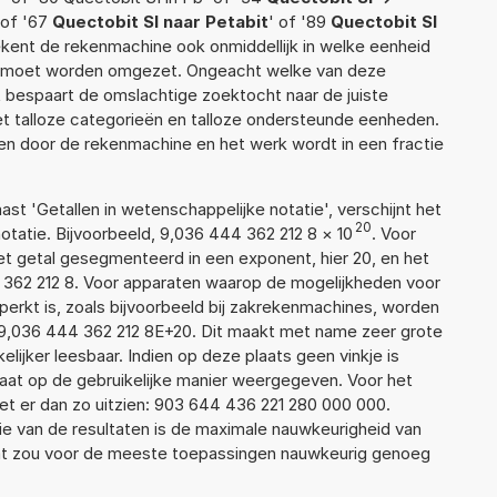
 of '67
Quectobit SI naar Petabit
' of '89
Quectobit SI
erekent de rekenmachine ook onmiddellijk in welke eenheid
ek moet worden omgezet. Ongeacht welke van deze
 bespaart de omslachtige zoektocht naar de juiste
met talloze categorieën en talloze ondersteunde eenheden.
n door de rekenmachine en het werk wordt in een fractie
aast 'Getallen in wetenschappelijke notatie', verschijnt het
20
atie. Bijvoorbeeld, 9,036 444 362 212 8
×
10
. Voor
t getal gesegmenteerd in een exponent, hier 20, en het
44 362 212 8. Voor apparaten waarop de mogelijkheden voor
erkt is, zoals bijvoorbeeld bij zakrekenmachines, worden
9,036 444 362 212 8E+20. Dit maakt met name zeer grote
elijker leesbaar. Indien op deze plaats geen vinkje is
taat op de gebruikelijke manier weergegeven. Voor het
t er dan zo uitzien: 903 644 436 221 280 000 000.
ie van de resultaten is de maximale nauwkeurigheid van
Dat zou voor de meeste toepassingen nauwkeurig genoeg