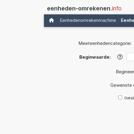
eenheden-omrekenen
.info
Eenhedenomrekenmachine
Eenh
Meeteenhedencategorie:
Beginwaarde:
?
Beginee
Gewenste 
Getal