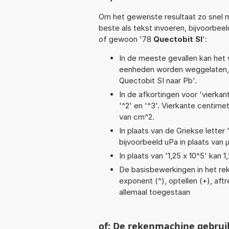
Om het gewenste resultaat zo snel m
beste als tekst invoeren, bijvoorbee
of gewoon '78
Quectobit SI
':
In de meeste gevallen kan het 
eenheden worden weggelaten, 
Quectobit SI naar Pb'.
In de afkortingen voor 'vierkan
'^2' en '^3'. Vierkante centim
van cm^2.
In plaats van de Griekse letter
bijvoorbeeld uPa in plaats van 
In plaats van '1,25 x 10^5' kan
De basisbewerkingen in het reke
exponent (^), optellen (+), aftr
allemaal toegestaan
of: De rekenmachine gebrui