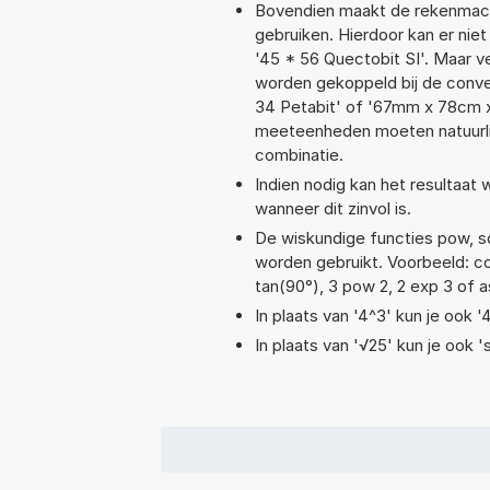
Bovendien maakt de rekenmachi
gebruiken. Hierdoor kan er nie
'45 * 56 Quectobit SI'. Maar 
worden gekoppeld bij de convers
34 Petabit' of '67mm x 78cm 
meeteenheden moeten natuurlijk
combinatie.
Indien nodig kan het resultaat
wanneer dit zinvol is.
De wiskundige functies pow, sqr
worden gebruikt. Voorbeeld: cos(
tan(90°), 3 pow 2, 2 exp 3 of as
In plaats van '4^3' kun je ook '
In plaats van '√25' kun je ook 's