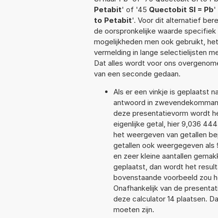
Petabit
' of '45
Quectobit SI = Pb
'
to Petabit
'. Voor dit alternatief b
de oorspronkelijke waarde specifi
mogelijkheden men ook gebruikt, het
vermelding in lange selectielijsten 
Dat alles wordt voor ons overgenome
van een seconde gedaan.
Als er een vinkje is geplaatst n
antwoord in zwevendekommanot
deze presentatievorm wordt he
eigenlijke getal, hier 9,036 4
het weergeven van getallen bep
getallen ook weergegeven als 
en zeer kleine aantallen gemakk
geplaatst, dan wordt het resul
bovenstaande voorbeeld zou he
Onafhankelijk van de presentat
deze calculator 14 plaatsen. 
moeten zijn.