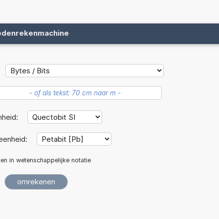
edenrekenmachine
nheid:
eenheid:
len in wetenschappelijke notatie