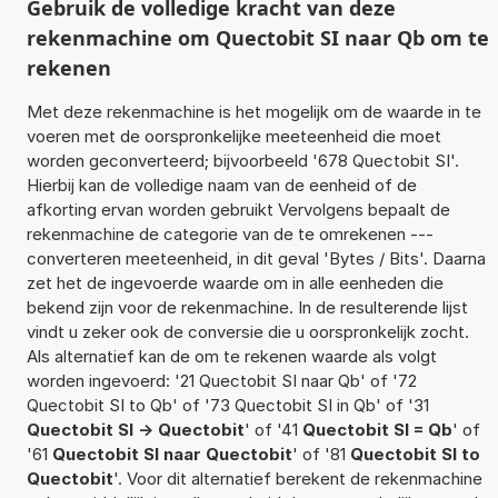
Gebruik de volledige kracht van deze
rekenmachine om Quectobit SI naar Qb om te
rekenen
Met deze rekenmachine is het mogelijk om de waarde in te
voeren met de oorspronkelijke meeteenheid die moet
worden geconverteerd; bijvoorbeeld '678 Quectobit SI'.
Hierbij kan de volledige naam van de eenheid of de
afkorting ervan worden gebruikt Vervolgens bepaalt de
rekenmachine de categorie van de te omrekenen ---
converteren meeteenheid, in dit geval 'Bytes / Bits'. Daarna
zet het de ingevoerde waarde om in alle eenheden die
bekend zijn voor de rekenmachine. In de resulterende lijst
vindt u zeker ook de conversie die u oorspronkelijk zocht.
Als alternatief kan de om te rekenen waarde als volgt
worden ingevoerd: '21 Quectobit SI naar Qb' of '72
Quectobit SI to Qb' of '73 Quectobit SI in Qb' of '31
Quectobit SI -> Quectobit
' of '41
Quectobit SI = Qb
' of
'61
Quectobit SI naar Quectobit
' of '81
Quectobit SI to
Quectobit
'. Voor dit alternatief berekent de rekenmachine