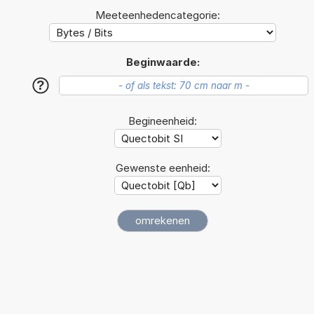
Meeteenhedencategorie:
Beginwaarde:
?
Begineenheid:
Gewenste eenheid: