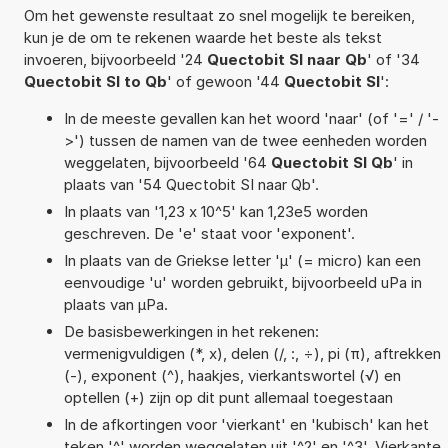
Om het gewenste resultaat zo snel mogelijk te bereiken,
kun je de om te rekenen waarde het beste als tekst
invoeren, bijvoorbeeld '24
Quectobit SI naar Qb
' of '34
Quectobit SI to Qb
' of gewoon '44
Quectobit SI
':
In de meeste gevallen kan het woord 'naar' (of '=' / '-
>') tussen de namen van de twee eenheden worden
weggelaten, bijvoorbeeld '64
Quectobit SI Qb
' in
plaats van '54 Quectobit SI naar Qb'.
In plaats van '1,23 x 10^5' kan 1,23e5 worden
geschreven. De 'e' staat voor 'exponent'.
In plaats van de Griekse letter 'µ' (= micro) kan een
eenvoudige 'u' worden gebruikt, bijvoorbeeld uPa in
plaats van µPa.
De basisbewerkingen in het rekenen:
vermenigvuldigen (*, x), delen (/, :, ÷), pi (π), aftrekken
(-), exponent (^), haakjes, vierkantswortel (√) en
optellen (+) zijn op dit punt allemaal toegestaan
In de afkortingen voor 'vierkant' en 'kubisch' kan het
teken '^' worden weggelaten uit '^2' en '^3'. Vierkante