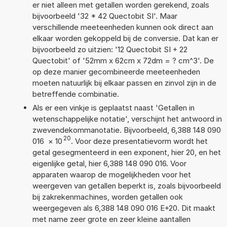
er niet alleen met getallen worden gerekend, zoals
bijvoorbeeld '32 * 42 Quectobit SI'. Maar
verschillende meeteenheden kunnen ook direct aan
elkaar worden gekoppeld bij de conversie. Dat kan er
bijvoorbeeld zo uitzien: '12 Quectobit SI + 22
Quectobit' of '52mm x 62cm x 72dm = ? cm^3'. De
op deze manier gecombineerde meeteenheden
moeten natuurlijk bij elkaar passen en zinvol zijn in de
betreffende combinatie.
Als er een vinkje is geplaatst naast 'Getallen in
wetenschappelijke notatie', verschijnt het antwoord in
zwevendekommanotatie. Bijvoorbeeld, 6,388 148 090
20
016
×
10
. Voor deze presentatievorm wordt het
getal gesegmenteerd in een exponent, hier 20, en het
eigenlijke getal, hier 6,388 148 090 016. Voor
apparaten waarop de mogelijkheden voor het
weergeven van getallen beperkt is, zoals bijvoorbeeld
bij zakrekenmachines, worden getallen ook
weergegeven als 6,388 148 090 016 E+20. Dit maakt
met name zeer grote en zeer kleine aantallen