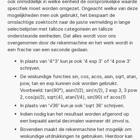
ook onmiddellijk in welke eenheid de oorspronkelijke waarde
specifiek moet worden omgezet. Ongeacht welke van deze
mogelijkheden men ook gebruikt, het bespaart de
omslachtige zoektocht naar de juiste vermelding in lange
selectielijsten met talloze categorieën en talloze
ondersteunde eenheden. Dat alles wordt voor ons
overgenomen door de rekenmachine en het werk wordt in
een fractie van een seconde gedaan.
In plaats van '4^3' kun je ook '4 exp 3' of '4 pow 3'
schrijven.
De wiskundige functies sin, cos, acos, asin, sqrt, atan,
pow, tan en exp kunnen ook worden gebruikt.
Voorbeeld: tan(90°), asin(1/2), sin(π/2), 2 exp 3, 3 pow
2, cos(pi/2), sqrt(4), atan(1/4), sin(90) of acos(1)
In plaats van '√36' kun je ook 'sqrt 36' schrijven.
Indien nodig kan het resultaat worden afgerond op
een bepaald aantal decimalen wanneer dit zinvol is.
Bovendien maakt de rekenmachine het mogelijk om
wiskundige uitdrukkingen te gebruiken. Hierdoor kan