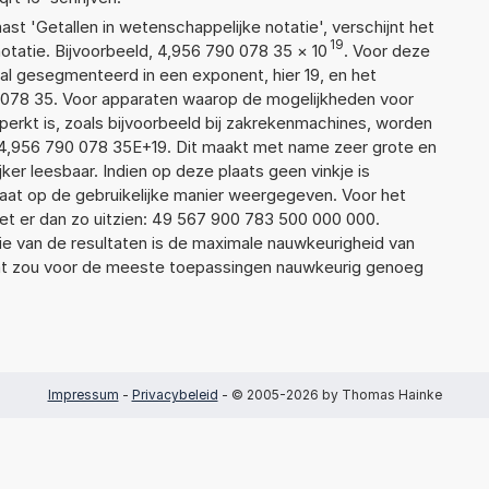
aast 'Getallen in wetenschappelijke notatie', verschijnt het
19
atie. Bijvoorbeeld, 4,956 790 078 35
×
10
. Voor deze
al gesegmenteerd in een exponent, hier 19, en het
90 078 35. Voor apparaten waarop de mogelijkheden voor
erkt is, zoals bijvoorbeeld bij zakrekenmachines, worden
4,956 790 078 35E+19. Dit maakt met name zeer grote en
jker leesbaar. Indien op deze plaats geen vinkje is
taat op de gebruikelijke manier weergegeven. Voor het
t er dan zo uitzien: 49 567 900 783 500 000 000.
ie van de resultaten is de maximale nauwkeurigheid van
Dat zou voor de meeste toepassingen nauwkeurig genoeg
Impressum
-
Privacybeleid
- © 2005-2026 by Thomas Hainke