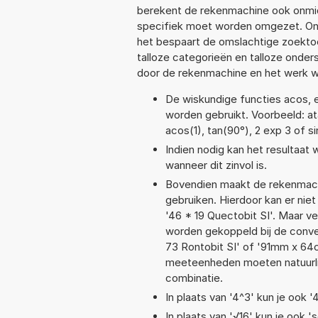
berekent de rekenmachine ook onmidd
specifiek moet worden omgezet. On
het bespaart de omslachtige zoektoch
talloze categorieën en talloze ond
door de rekenmachine en het werk w
De wiskundige functies acos, ex
worden gebruikt. Voorbeeld: atan
acos(1), tan(90°), 2 exp 3 of s
Indien nodig kan het resultaat
wanneer dit zinvol is.
Bovendien maakt de rekenmachi
gebruiken. Hierdoor kan er nie
'46 * 19 Quectobit SI'. Maar v
worden gekoppeld bij de convers
73 Rontobit SI' of '91mm x 6
meeteenheden moeten natuurlijk
combinatie.
In plaats van '4^3' kun je ook '
In plaats van '√16' kun je ook 's