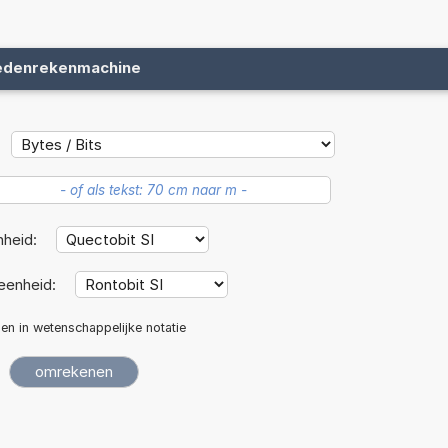
edenrekenmachine
nheid:
eenheid:
len in wetenschappelijke notatie