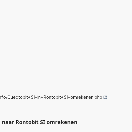
nfo/Quectobit+SI+in+Rontobit+SI+omrekenen.php
 naar Rontobit SI omrekenen