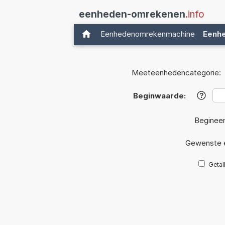
eenheden-omrekenen
.info
Eenhedenomrekenmachine
Eenh
Meeteenhedencategorie:
Beginwaarde:
?
Beginee
Gewenste 
Getal