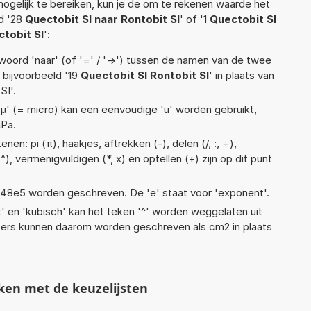
ogelijk te bereiken, kun je de om te rekenen waarde het
ld '28
Quectobit SI naar Rontobit SI
' of '1
Quectobit SI
tobit SI
':
woord 'naar' (of '=' / '->') tussen de namen van de twee
bijvoorbeeld '19
Quectobit SI Rontobit SI
' in plaats van
SI'.
 'µ' (= micro) kan een eenvoudige 'u' worden gebruikt,
µPa.
en: pi (π), haakjes, aftrekken (-), delen (/, :, ÷),
), vermenigvuldigen (*, x) en optellen (+) zijn op dit punt
 1,48e5 worden geschreven. De 'e' staat voor 'exponent'.
t' en 'kubisch' kan het teken '^' worden weggelaten uit
eters kunnen daarom worden geschreven als cm2 in plaats
ken met de keuzelijsten