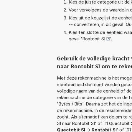
Kies de juiste categorie uit de k
Voer vervolgens de waarde in d
Kies uit de keuzelijst de eenh
-- converteren, in dit geval '
Qu
Kies ten slotte de eenheid waa
geval '
Rontobit SI
'.
Gebruik de volledige krach
naar Rontobit SI om te rek
Met deze rekenmachine is het mogeli
meeteenheid die moet worden geconve
volledige naam van de eenheid of de
rekenmachine de categorie van de te
'Bytes / Bits'. Daarna zet het de in
de rekenmachine. In de resulterende l
zocht. Als alternatief kan de om te 
SI naar Rontobit SI' of '11 Quectobit 
Quectobit SI -> Rontobit SI
' of '91