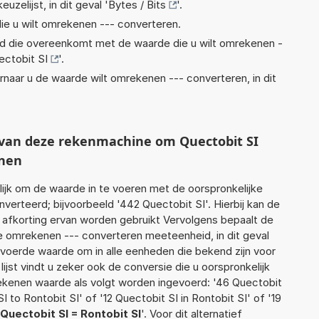
euzelijst, in dit geval '
Bytes / Bits
'.
ie u wilt omrekenen --- converteren.
eid die overeenkomt met de waarde die u wilt omrekenen -
ectobit SI
'.
rnaar u de waarde wilt omrekenen --- converteren, in dit
t van deze rekenmachine om Quectobit SI
enen
jk om de waarde in te voeren met de oorspronkelijke
rteerd; bijvoorbeeld '442 Quectobit SI'. Hierbij kan de
 afkorting ervan worden gebruikt Vervolgens bepaalt de
 omrekenen --- converteren meeteenheid, in dit geval
gevoerde waarde om in alle eenheden die bekend zijn voor
ijst vindt u zeker ook de conversie die u oorspronkelijk
rekenen waarde als volgt worden ingevoerd: '46 Quectobit
SI to Rontobit SI' of '12 Quectobit SI in Rontobit SI' of '19
Quectobit SI = Rontobit SI
'. Voor dit alternatief