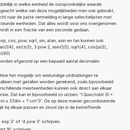
ellijk in welke eenheid de oorspronkelijke waarde
geacht welke van deze mogelijkheden men ook gebruikt,
t naar de juiste vermelding in lange selectielijsten met
ersteunde eenheden. Dat alles wordt voor ons overgenomen
ordt in een fractie van een seconde gedaan.
p, cos, pow, sqrt, sin, atan, asin en tan kunnen ook
(1/4), sin(π/2), 3 pow 2, asin(1/2), sqrt(4), cos(pi/2),
in(90)
 worden afgerond op een bepaald aantal decimalen
ne het mogelijk om wiskundige uitdrukkingen te
t alleen met getallen worden gerekend, zoals bijvoorbeeld
erschillende meeteenheden kunnen ook direct aan elkaar
ie. Dat kan er bijvoorbeeld zo uitzien: '1 Quectobit SI +
4cm x 37dm = ? cm^3'. De op deze manier gecombineerde
 bij elkaar passen en zinvol zijn in de betreffende
4 exp 3' of '4 pow 3' schrijven.
qrt 16' schrijven.