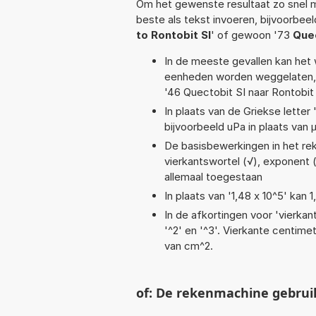
Om het gewenste resultaat zo snel m
beste als tekst invoeren, bijvoorbee
to Rontobit SI
' of gewoon '73
Quec
In de meeste gevallen kan het 
eenheden worden weggelaten, 
'46 Quectobit SI naar Rontobit 
In plaats van de Griekse letter
bijvoorbeeld uPa in plaats van 
De basisbewerkingen in het reken
vierkantswortel (√), exponent (^
allemaal toegestaan
In plaats van '1,48 x 10^5' kan
In de afkortingen voor 'vierkan
'^2' en '^3'. Vierkante centim
van cm^2.
of: De rekenmachine gebrui