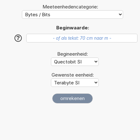
Meeteenhedencategorie:
Beginwaarde:
?
Begineenheid:
Gewenste eenheid: