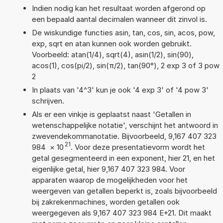
Indien nodig kan het resultaat worden afgerond op
een bepaald aantal decimalen wanneer dit zinvol is.
De wiskundige functies asin, tan, cos, sin, acos, pow,
exp, sqrt en atan kunnen ook worden gebruikt.
Voorbeeld: atan(1/4), sqrt(4), asin(1/2), sin(90),
acos(1), cos(pi/2), sin(π/2), tan(90°), 2 exp 3 of 3 pow
2
In plaats van '4^3' kun je ook '4 exp 3' of '4 pow 3'
schrijven.
Als er een vinkje is geplaatst naast 'Getallen in
wetenschappelijke notatie', verschijnt het antwoord in
zwevendekommanotatie. Bijvoorbeeld, 9,167 407 323
21
984
×
10
. Voor deze presentatievorm wordt het
getal gesegmenteerd in een exponent, hier 21, en het
eigenlijke getal, hier 9,167 407 323 984. Voor
apparaten waarop de mogelijkheden voor het
weergeven van getallen beperkt is, zoals bijvoorbeeld
bij zakrekenmachines, worden getallen ook
weergegeven als 9,167 407 323 984 E+21. Dit maakt