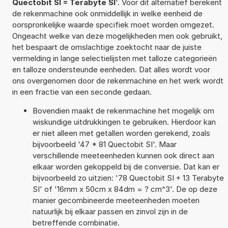
Quectobit SI = Terabyte SI
'. Voor dit alternatief berekent
de rekenmachine ook onmiddellijk in welke eenheid de
oorspronkelijke waarde specifiek moet worden omgezet.
Ongeacht welke van deze mogelijkheden men ook gebruikt,
het bespaart de omslachtige zoektocht naar de juiste
vermelding in lange selectielijsten met talloze categorieën
en talloze ondersteunde eenheden. Dat alles wordt voor
ons overgenomen door de rekenmachine en het werk wordt
in een fractie van een seconde gedaan.
Bovendien maakt de rekenmachine het mogelijk om
wiskundige uitdrukkingen te gebruiken. Hierdoor kan
er niet alleen met getallen worden gerekend, zoals
bijvoorbeeld '47 * 81 Quectobit SI'. Maar
verschillende meeteenheden kunnen ook direct aan
elkaar worden gekoppeld bij de conversie. Dat kan er
bijvoorbeeld zo uitzien: '78 Quectobit SI + 13 Terabyte
SI' of '16mm x 50cm x 84dm = ? cm^3'. De op deze
manier gecombineerde meeteenheden moeten
natuurlijk bij elkaar passen en zinvol zijn in de
betreffende combinatie.