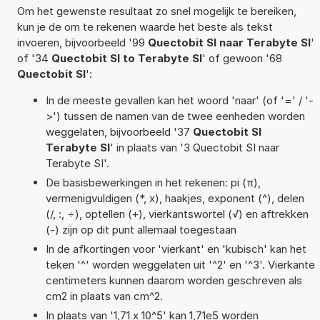
Om het gewenste resultaat zo snel mogelijk te bereiken,
kun je de om te rekenen waarde het beste als tekst
invoeren, bijvoorbeeld '99
Quectobit SI naar Terabyte SI
'
of '34
Quectobit SI to Terabyte SI
' of gewoon '68
Quectobit SI
':
In de meeste gevallen kan het woord 'naar' (of '=' / '-
>') tussen de namen van de twee eenheden worden
weggelaten, bijvoorbeeld '37
Quectobit SI
Terabyte SI
' in plaats van '3 Quectobit SI naar
Terabyte SI'.
De basisbewerkingen in het rekenen: pi (π),
vermenigvuldigen (*, x), haakjes, exponent (^), delen
(/, :, ÷), optellen (+), vierkantswortel (√) en aftrekken
(-) zijn op dit punt allemaal toegestaan
In de afkortingen voor 'vierkant' en 'kubisch' kan het
teken '^' worden weggelaten uit '^2' en '^3'. Vierkante
centimeters kunnen daarom worden geschreven als
cm2 in plaats van cm^2.
In plaats van '1,71 x 10^5' kan 1,71e5 worden