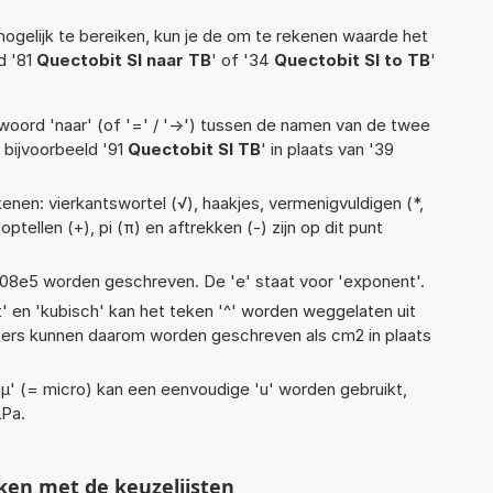
ogelijk te bereiken, kun je de om te rekenen waarde het
d '81
Quectobit SI naar TB
' of '34
Quectobit SI to TB
'
woord 'naar' (of '=' / '->') tussen de namen van de twee
bijvoorbeeld '91
Quectobit SI TB
' in plaats van '39
enen: vierkantswortel (√), haakjes, vermenigvuldigen (*,
, optellen (+), pi (π) en aftrekken (-) zijn op dit punt
 1,08e5 worden geschreven. De 'e' staat voor 'exponent'.
t' en 'kubisch' kan het teken '^' worden weggelaten uit
eters kunnen daarom worden geschreven als cm2 in plaats
 'µ' (= micro) kan een eenvoudige 'u' worden gebruikt,
µPa.
ken met de keuzelijsten