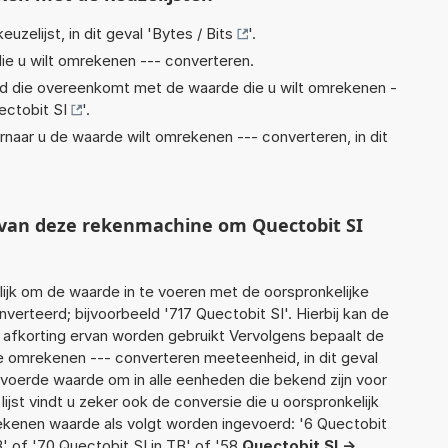
euzelijst, in dit geval '
Bytes / Bits
'.
ie u wilt omrekenen --- converteren.
eid die overeenkomt met de waarde die u wilt omrekenen -
ectobit SI
'.
rnaar u de waarde wilt omrekenen --- converteren, in dit
t van deze rekenmachine om Quectobit SI
jk om de waarde in te voeren met de oorspronkelijke
rteerd; bijvoorbeeld '717 Quectobit SI'. Hierbij kan de
 afkorting ervan worden gebruikt Vervolgens bepaalt de
 omrekenen --- converteren meeteenheid, in dit geval
gevoerde waarde om in alle eenheden die bekend zijn voor
ijst vindt u zeker ook de conversie die u oorspronkelijk
rekenen waarde als volgt worden ingevoerd: '6 Quectobit
B' of '70 Quectobit SI in TB' of '58
Quectobit SI ->