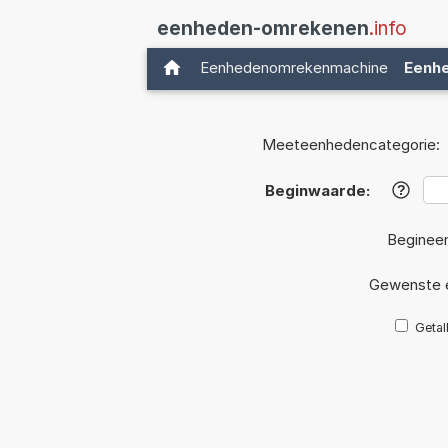
eenheden-omrekenen
.info
Eenhedenomrekenmachine
Eenh
Meeteenhedencategorie:
Beginwaarde:
?
Beginee
Gewenste 
Getal