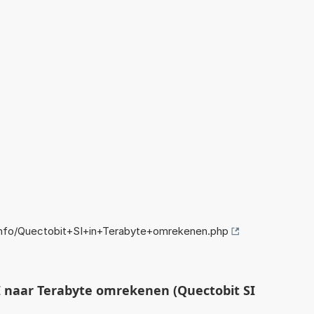
nfo/Quectobit+SI+in+Terabyte+omrekenen.php
 naar Terabyte omrekenen (Quectobit SI