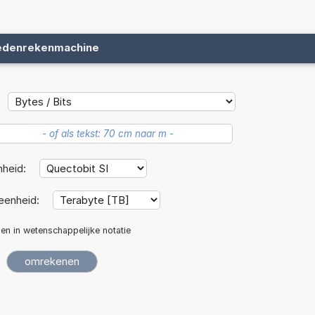
edenrekenmachine
nheid:
eenheid:
len in wetenschappelijke notatie