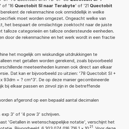
' of '16
Quectobit SI naar Terabyte
' of '21
Quectobit
ef berekent de rekenmachine ook onmiddellijk in welke
 specifiek moet worden omgezet. Ongeacht welke van
, het bespaart de omslachtige zoektocht naar de juiste
met talloze categorieën en talloze ondersteunde eenheden.
n door de rekenmachine en het werk wordt in een fractie
ne het mogelijk om wiskundige uitdrukkingen te
t alleen met getallen worden gerekend, zoals bijvoorbeeld
verschillende meeteenheden kunnen ook direct aan elkaar
ie. Dat kan er bijvoorbeeld zo uitzien: '78 Quectobit SI +
 x 93dm = ? cm^3'. De op deze manier gecombineerde
 bij elkaar passen en zinvol zijn in de betreffende
 worden afgerond op een bepaald aantal decimalen
4 exp 3' of '4 pow 3' schrijven.
aast 'Getallen in wetenschappelijke notatie', verschijnt het
21
tie. Bijvoorbeeld, 6,303 074 016 716 1
×
10
. Voor deze