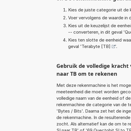
Kies de juiste categorie uit de k
Voer vervolgens de waarde in d
Kies uit de keuzelijst de eenh
-- converteren, in dit geval '
Qu
Kies ten slotte de eenheid waa
geval '
Terabyte [TB]
'.
Gebruik de volledige krach
naar TB om te rekenen
Met deze rekenmachine is het mogeli
meeteenheid die moet worden geconve
volledige naam van de eenheid of de
rekenmachine de categorie van de te
'Bytes / Bits'. Daarna zet het de in
de rekenmachine. In de resulterende l
zocht. Als alternatief kan de om te 
SI naar TB' of '69 Quectobit SI to T