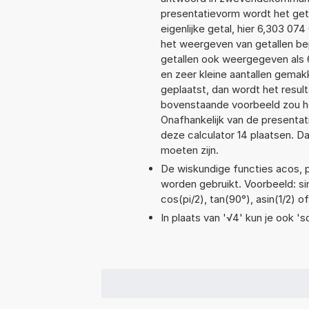
presentatievorm wordt het geta
eigenlijke getal, hier 6,303 07
het weergeven van getallen bep
getallen ook weergegeven als 
en zeer kleine aantallen gemakk
geplaatst, dan wordt het resul
bovenstaande voorbeeld zou het
Onafhankelijk van de presentat
deze calculator 14 plaatsen. 
moeten zijn.
De wiskundige functies acos, po
worden gebruikt. Voorbeeld: sin
cos(pi/2), tan(90°), asin(1/2) o
In plaats van '√4' kun je ook 'sq