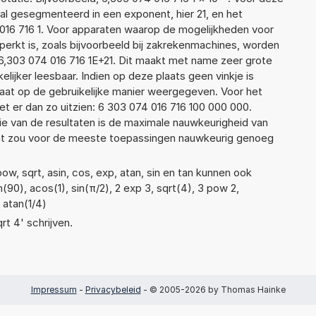
l gesegmenteerd in een exponent, hier 21, en het
4 016 716 1. Voor apparaten waarop de mogelijkheden voor
erkt is, zoals bijvoorbeeld bij zakrekenmachines, worden
6,303 074 016 716 1E+21. Dit maakt met name zeer grote
elijker leesbaar. Indien op deze plaats geen vinkje is
taat op de gebruikelijke manier weergegeven. Voor het
 er dan zo uitzien: 6 303 074 016 716 100 000 000.
ie van de resultaten is de maximale nauwkeurigheid van
Dat zou voor de meeste toepassingen nauwkeurig genoeg
w, sqrt, asin, cos, exp, atan, sin en tan kunnen ook
(90), acos(1), sin(π/2), 2 exp 3, sqrt(4), 3 pow 2,
f atan(1/4)
rt 4' schrijven.
Impressum
-
Privacybeleid
- © 2005-2026 by Thomas Hainke