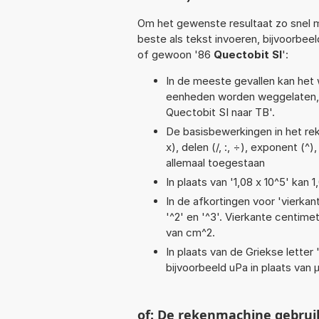
Om het gewenste resultaat zo snel m
beste als tekst invoeren, bijvoorbeel
of gewoon '86
Quectobit SI
':
In de meeste gevallen kan het 
eenheden worden weggelaten, 
Quectobit SI naar TB'.
De basisbewerkingen in het rek
x), delen (/, :, ÷), exponent (^)
allemaal toegestaan
In plaats van '1,08 x 10^5' kan
In de afkortingen voor 'vierkan
'^2' en '^3'. Vierkante centim
van cm^2.
In plaats van de Griekse letter
bijvoorbeeld uPa in plaats van 
of: De rekenmachine gebrui