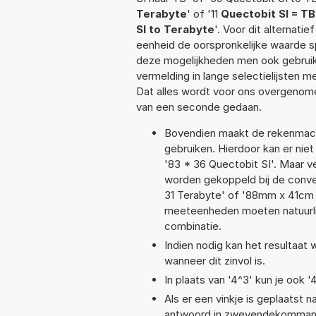
Terabyte
' of '11
Quectobit SI = TB
SI to Terabyte
'. Voor dit alternati
eenheid de oorspronkelijke waarde
deze mogelijkheden men ook gebruikt
vermelding in lange selectielijsten 
Dat alles wordt voor ons overgenome
van een seconde gedaan.
Bovendien maakt de rekenmachi
gebruiken. Hierdoor kan er nie
'83 * 36 Quectobit SI'. Maar 
worden gekoppeld bij de convers
31 Terabyte' of '88mm x 41cm
meeteenheden moeten natuurlijk
combinatie.
Indien nodig kan het resultaat
wanneer dit zinvol is.
In plaats van '4^3' kun je ook '
Als er een vinkje is geplaatst n
antwoord in zwevendekommanota