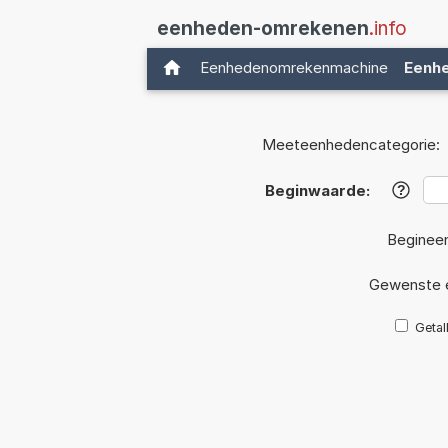
eenheden-omrekenen
.info
Eenhedenomrekenmachine
Eenh
Meeteenhedencategorie:
Beginwaarde:
?
Beginee
Gewenste 
Getal