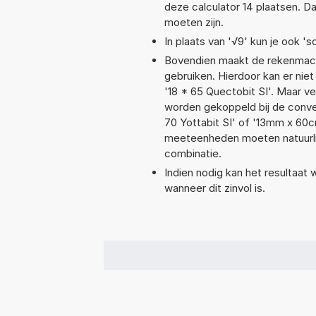
deze calculator 14 plaatsen. 
moeten zijn.
In plaats van '√9' kun je ook 'sq
Bovendien maakt de rekenmachi
gebruiken. Hierdoor kan er nie
'18 * 65 Quectobit SI'. Maar v
worden gekoppeld bij de convers
70 Yottabit SI' of '13mm x 6
meeteenheden moeten natuurlijk
combinatie.
Indien nodig kan het resultaat
wanneer dit zinvol is.