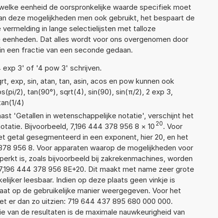
 welke eenheid de oorspronkelijke waarde specifiek moet
n deze mogelijkheden men ook gebruikt, het bespaart de
vermelding in lange selectielijsten met talloze
e eenheden. Dat alles wordt voor ons overgenomen door
in een fractie van een seconde gedaan.
4 exp 3' of '4 pow 3' schrijven.
t, exp, sin, atan, tan, asin, acos en pow kunnen ook
pi/2), tan(90°), sqrt(4), sin(90), sin(π/2), 2 exp 3,
tan(1/4)
aast 'Getallen in wetenschappelijke notatie', verschijnt het
20
atie. Bijvoorbeeld, 7,196 444 378 956 8
×
10
. Voor
t getal gesegmenteerd in een exponent, hier 20, en het
44 378 956 8. Voor apparaten waarop de mogelijkheden voor
erkt is, zoals bijvoorbeeld bij zakrekenmachines, worden
7,196 444 378 956 8E+20. Dit maakt met name zeer grote
elijker leesbaar. Indien op deze plaats geen vinkje is
taat op de gebruikelijke manier weergegeven. Voor het
t er dan zo uitzien: 719 644 437 895 680 000 000.
ie van de resultaten is de maximale nauwkeurigheid van