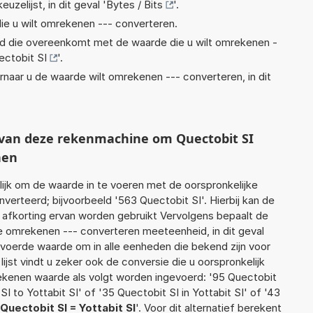
euzelijst, in dit geval '
Bytes / Bits
'.
ie u wilt omrekenen --- converteren.
eid die overeenkomt met de waarde die u wilt omrekenen -
ectobit SI
'.
rnaar u de waarde wilt omrekenen --- converteren, in dit
t van deze rekenmachine om Quectobit SI
nen
jk om de waarde in te voeren met de oorspronkelijke
rteerd; bijvoorbeeld '563 Quectobit SI'. Hierbij kan de
 afkorting ervan worden gebruikt Vervolgens bepaalt de
 omrekenen --- converteren meeteenheid, in dit geval
gevoerde waarde om in alle eenheden die bekend zijn voor
ijst vindt u zeker ook de conversie die u oorspronkelijk
rekenen waarde als volgt worden ingevoerd: '95 Quectobit
SI to Yottabit SI' of '35 Quectobit SI in Yottabit SI' of '43
Quectobit SI = Yottabit SI
'. Voor dit alternatief berekent