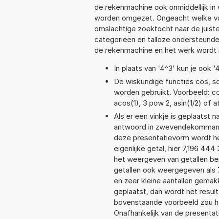
de rekenmachine ook onmiddellijk in
worden omgezet. Ongeacht welke va
omslachtige zoektocht naar de juiste 
categorieën en talloze ondersteund
de rekenmachine en het werk wordt 
In plaats van '4^3' kun je ook '
De wiskundige functies cos, sqr
worden gebruikt. Voorbeeld: cos(
acos(1), 3 pow 2, asin(1/2) of a
Als er een vinkje is geplaatst n
antwoord in zwevendekommanot
deze presentatievorm wordt he
eigenlijke getal, hier 7,196 4
het weergeven van getallen bep
getallen ook weergegeven als 
en zeer kleine aantallen gemakk
geplaatst, dan wordt het resul
bovenstaande voorbeeld zou he
Onafhankelijk van de presentat