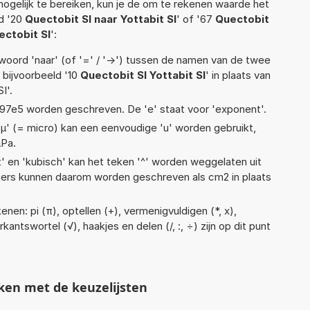
ogelijk te bereiken, kun je de om te rekenen waarde het
ld '20
Quectobit SI naar Yottabit SI
' of '67
Quectobit
ectobit SI
':
woord 'naar' (of '=' / '->') tussen de namen van de twee
bijvoorbeeld '10
Quectobit SI Yottabit SI
' in plaats van
I'.
 1,97e5 worden geschreven. De 'e' staat voor 'exponent'.
 'µ' (= micro) kan een eenvoudige 'u' worden gebruikt,
µPa.
t' en 'kubisch' kan het teken '^' worden weggelaten uit
eters kunnen daarom worden geschreven als cm2 in plaats
nen: pi (π), optellen (+), vermenigvuldigen (*, x),
rkantswortel (√), haakjes en delen (/, :, ÷) zijn op dit punt
ken met de keuzelijsten