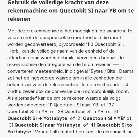
Gebruik de volledige kracht van deze
rekenmachine om Quectobit SI naar YB om te
rekenen
Met deze rekenmachine is het mogelijk om de waarde in te
voeren met de oorspronkelijke meeteenheid die moet
worden geconverteerd; bijvoorbeeld '110 Quectobit SI'.
Hierbij kan de volledige naam van de eenheid of de
afkorting ervan worden gebruikt Vervolgens bepaalt de
rekenmachine de categorie van de te omrekenen ---
converteren meeteenheid, in dit geval 'Bytes / Bits'. Daarna
zet het de ingevoerde waarde om in alle eenheden die
bekend zijn voor de rekenmachine. In de resulterende lijst
vindt u zeker ook de conversie die u oorspronkelijk zocht.
Als alternatief kan de om te rekenen waarde als volgt
worden ingevoerd: '11 Quectobit SI naar YB' of '37
Quectobit SI to YB' of '38 Quectobit SI in YB' of '16
Quectobit SI -> Yottabyte
' of '21
Quectobit SI = YB
' of
'31
Quectobit SI naar Yottabyte
' of '41
Quectobit SI to
Yottabyte
'. Voor dit alternatief berekent de rekenmachine