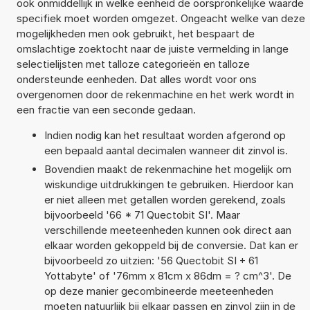
ook onmiddellijk in welke eenheid de oorspronkelijke waarde
specifiek moet worden omgezet. Ongeacht welke van deze
mogelijkheden men ook gebruikt, het bespaart de
omslachtige zoektocht naar de juiste vermelding in lange
selectielijsten met talloze categorieën en talloze
ondersteunde eenheden. Dat alles wordt voor ons
overgenomen door de rekenmachine en het werk wordt in
een fractie van een seconde gedaan.
Indien nodig kan het resultaat worden afgerond op
een bepaald aantal decimalen wanneer dit zinvol is.
Bovendien maakt de rekenmachine het mogelijk om
wiskundige uitdrukkingen te gebruiken. Hierdoor kan
er niet alleen met getallen worden gerekend, zoals
bijvoorbeeld '66 * 71 Quectobit SI'. Maar
verschillende meeteenheden kunnen ook direct aan
elkaar worden gekoppeld bij de conversie. Dat kan er
bijvoorbeeld zo uitzien: '56 Quectobit SI + 61
Yottabyte' of '76mm x 81cm x 86dm = ? cm^3'. De
op deze manier gecombineerde meeteenheden
moeten natuurlijk bij elkaar passen en zinvol zijn in de