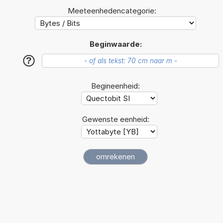
Meeteenhedencategorie:
Beginwaarde:
?
Begineenheid:
Gewenste eenheid: