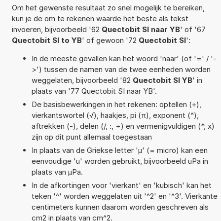
Om het gewenste resultaat zo snel mogelijk te bereiken,
kun je de om te rekenen waarde het beste als tekst
invoeren, bijvoorbeeld '62
Quectobit SI naar YB
' of '67
Quectobit SI to YB
' of gewoon '72
Quectobit SI
':
In de meeste gevallen kan het woord 'naar' (of '=' / '-
>') tussen de namen van de twee eenheden worden
weggelaten, bijvoorbeeld '82
Quectobit SI YB
' in
plaats van '77 Quectobit SI naar YB'.
De basisbewerkingen in het rekenen: optellen (+),
vierkantswortel (√), haakjes, pi (π), exponent (^),
aftrekken (-), delen (/, :, ÷) en vermenigvuldigen (*, x)
zijn op dit punt allemaal toegestaan
In plaats van de Griekse letter 'µ' (= micro) kan een
eenvoudige 'u' worden gebruikt, bijvoorbeeld uPa in
plaats van µPa.
In de afkortingen voor 'vierkant' en 'kubisch' kan het
teken '^' worden weggelaten uit '^2' en '^3'. Vierkante
centimeters kunnen daarom worden geschreven als
cm2 in plaats van cm^2.