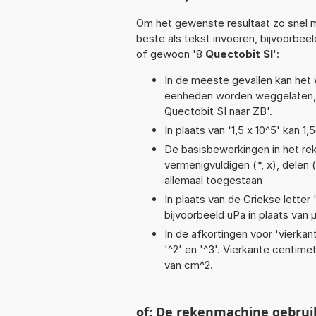
Om het gewenste resultaat zo snel m
beste als tekst invoeren, bijvoorbee
of gewoon '8
Quectobit SI
':
In de meeste gevallen kan het 
eenheden worden weggelaten, 
Quectobit SI naar ZB'.
In plaats van '1,5 x 10^5' kan 
De basisbewerkingen in het rek
vermenigvuldigen (*, x), delen (/
allemaal toegestaan
In plaats van de Griekse letter
bijvoorbeeld uPa in plaats van 
In de afkortingen voor 'vierkan
'^2' en '^3'. Vierkante centim
van cm^2.
of: De rekenmachine gebrui