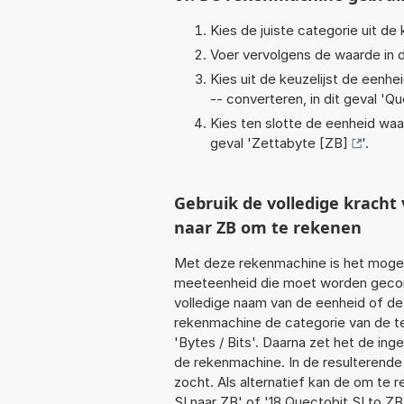
Kies de juiste categorie uit de k
Voer vervolgens de waarde in d
Kies uit de keuzelijst de eenh
-- converteren, in dit geval '
Qu
Kies ten slotte de eenheid waa
geval '
Zettabyte [ZB]
'.
Gebruik de volledige krach
naar ZB om te rekenen
Met deze rekenmachine is het mogeli
meeteenheid die moet worden geconve
volledige naam van de eenheid of de
rekenmachine de categorie van de te
'Bytes / Bits'. Daarna zet het de in
de rekenmachine. In de resulterende l
zocht. Als alternatief kan de om te 
SI naar ZB' of '18 Quectobit SI to ZB