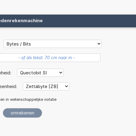
edenrekenmachine
nheid:
eenheid:
len in wetenschappelijke notatie