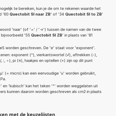
ogelijk te bereiken, kun je de om te rekenen waarde het
ld '60
Quectobit SI naar ZB
' of '34
Quectobit SI to ZB
'
woord 'naar' (of '=' / '->') tussen de namen van de twee
bijvoorbeeld '55
Quectobit SI ZB
' in plaats van '81
1,5e5 worden geschreven. De 'e' staat voor 'exponent'.
enen: exponent (^), vierkantswortel (√), aftrekken (-),
, :, ÷), pi (π), haakjes en optellen (+) zijn op dit punt
 'µ' (= micro) kan een eenvoudige 'u' worden gebruikt,
µPa.
t' en 'kubisch' kan het teken '^' worden weggelaten uit
eters kunnen daarom worden geschreven als cm2 in plaats
ken met de keuzelijsten