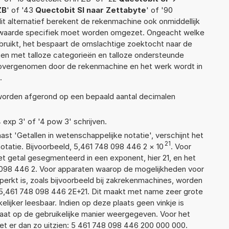
ZB
' of '43
Quectobit SI naar Zettabyte
' of '90
dit alternatief berekent de rekenmachine ook onmiddellijk
e waarde specifiek moet worden omgezet. Ongeacht welke
ruikt, het bespaart de omslachtige zoektocht naar de
jsten met talloze categorieën en talloze ondersteunde
 overgenomen door de rekenmachine en het werk wordt in
.
 worden afgerond op een bepaald aantal decimalen
4 exp 3' of '4 pow 3' schrijven.
aast 'Getallen in wetenschappelijke notatie', verschijnt het
21
atie. Bijvoorbeeld, 5,461 748 098 446 2
×
10
. Voor
t getal gesegmenteerd in een exponent, hier 21, en het
48 098 446 2. Voor apparaten waarop de mogelijkheden voor
erkt is, zoals bijvoorbeeld bij zakrekenmachines, worden
5,461 748 098 446 2E+21. Dit maakt met name zeer grote
elijker leesbaar. Indien op deze plaats geen vinkje is
taat op de gebruikelijke manier weergegeven. Voor het
t er dan zo uitzien: 5 461 748 098 446 200 000 000.