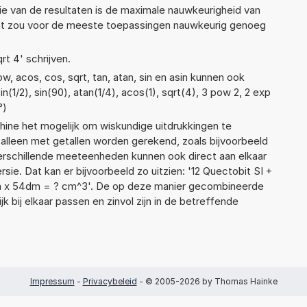
ie van de resultaten is de maximale nauwkeurigheid van
Dat zou voor de meeste toepassingen nauwkeurig genoeg
rt 4' schrijven.
, acos, cos, sqrt, tan, atan, sin en asin kunnen ook
(1/2), sin(90), atan(1/4), acos(1), sqrt(4), 3 pow 2, 2 exp
°)
ne het mogelijk om wiskundige uitdrukkingen te
t alleen met getallen worden gerekend, zoals bijvoorbeeld
verschillende meeteenheden kunnen ook direct aan elkaar
ie. Dat kan er bijvoorbeeld zo uitzien: '12 Quectobit SI +
m x 54dm = ? cm^3'. De op deze manier gecombineerde
 bij elkaar passen en zinvol zijn in de betreffende
Impressum
-
Privacybeleid
- © 2005-2026 by Thomas Hainke