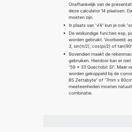
Onafhankelijk van de presentat
deze calculator 14 plaatsen. 
moeten zijn.
In plaats van '√4' kun je ook 'sq
De wiskundige functies exp, pow
worden gebruikt. Voorbeeld: asin
3, sin(π/2), cos(pi/2) of tan(90
Bovendien maakt de rekenmachi
gebruiken. Hierdoor kan er nie
'59 * 33 Quectobit SI'. Maar 
worden gekoppeld bij de convers
85 Zettabyte' of '7mm x 80c
meeteenheden moeten natuurlijk
combinatie.