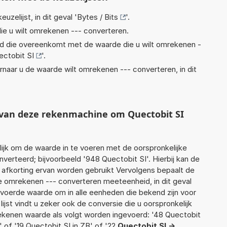
euzelijst, in dit geval '
Bytes / Bits
'.
ie u wilt omrekenen --- converteren.
eid die overeenkomt met de waarde die u wilt omrekenen -
ectobit SI
'.
rnaar u de waarde wilt omrekenen --- converteren, in dit
t van deze rekenmachine om Quectobit SI
jk om de waarde in te voeren met de oorspronkelijke
rteerd; bijvoorbeeld '948 Quectobit SI'. Hierbij kan de
 afkorting ervan worden gebruikt Vervolgens bepaalt de
 omrekenen --- converteren meeteenheid, in dit geval
gevoerde waarde om in alle eenheden die bekend zijn voor
ijst vindt u zeker ook de conversie die u oorspronkelijk
rekenen waarde als volgt worden ingevoerd: '48 Quectobit
' of '19 Quectobit SI in ZB' of '22
Quectobit SI ->