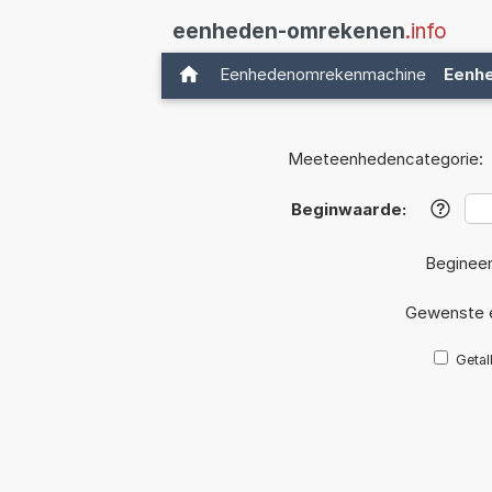
eenheden-omrekenen
.info
Eenhedenomrekenmachine
Eenh
Meeteenhedencategorie:
Beginwaarde:
?
Beginee
Gewenste 
Getal