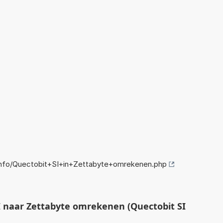
nfo/Quectobit+SI+in+Zettabyte+omrekenen.php
 naar Zettabyte omrekenen (Quectobit SI