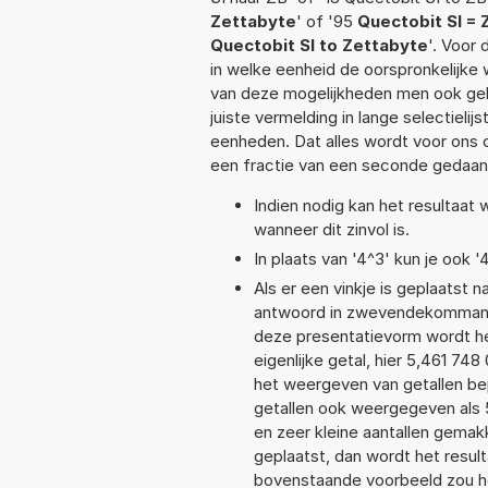
Zettabyte
' of '95
Quectobit SI = 
Quectobit SI to Zettabyte
'. Voor 
in welke eenheid de oorspronkelijk
van deze mogelijkheden men ook geb
juiste vermelding in lange selectieli
eenheden. Dat alles wordt voor ons
een fractie van een seconde gedaan
Indien nodig kan het resultaat
wanneer dit zinvol is.
In plaats van '4^3' kun je ook '
Als er een vinkje is geplaatst n
antwoord in zwevendekommanot
deze presentatievorm wordt he
eigenlijke getal, hier 5,461 7
het weergeven van getallen bep
getallen ook weergegeven als 
en zeer kleine aantallen gemakk
geplaatst, dan wordt het resul
bovenstaande voorbeeld zou he