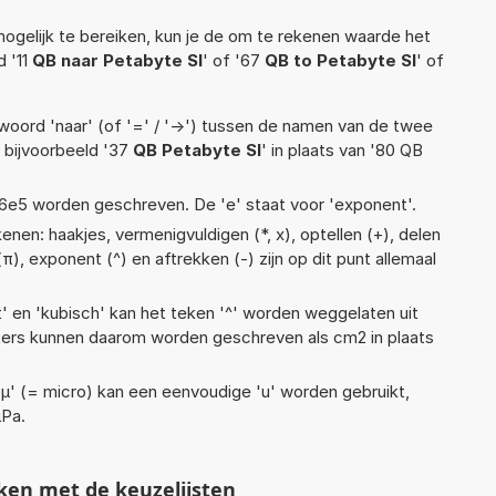
ogelijk te bereiken, kun je de om te rekenen waarde het
d '11
QB naar Petabyte SI
' of '67
QB to Petabyte SI
' of
woord 'naar' (of '=' / '->') tussen de namen van de twee
bijvoorbeeld '37
QB Petabyte SI
' in plaats van '80 QB
 1,16e5 worden geschreven. De 'e' staat voor 'exponent'.
nen: haakjes, vermenigvuldigen (*, x), optellen (+), delen
i (π), exponent (^) en aftrekken (-) zijn op dit punt allemaal
t' en 'kubisch' kan het teken '^' worden weggelaten uit
eters kunnen daarom worden geschreven als cm2 in plaats
 'µ' (= micro) kan een eenvoudige 'u' worden gebruikt,
µPa.
ken met de keuzelijsten