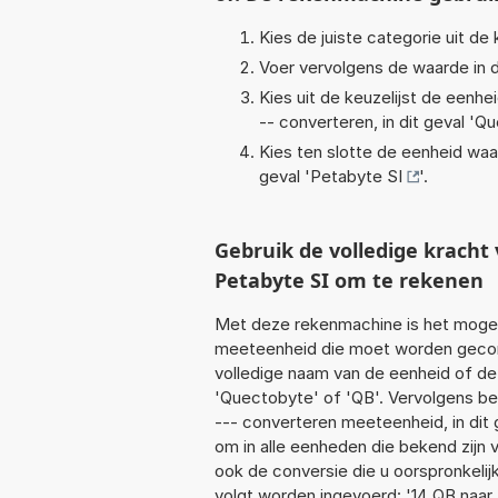
Kies de juiste categorie uit de k
Voer vervolgens de waarde in d
Kies uit de keuzelijst de eenh
-- converteren, in dit geval '
Qu
Kies ten slotte de eenheid waa
geval '
Petabyte SI
'.
Gebruik de volledige krach
Petabyte SI om te rekenen
Met deze rekenmachine is het mogeli
meeteenheid die moet worden geconv
volledige naam van de eenheid of de
'Quectobyte' of 'QB'. Vervolgens b
--- converteren meeteenheid, in dit 
om in alle eenheden die bekend zijn v
ook de conversie die u oorspronkelij
volgt worden ingevoerd: '14 QB naar 