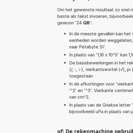
Om het gewenste resultaat zo snel m
beste als tekst invoeren, bijvoorbeel
gewoon '24
QB
':
In de meeste gevallen kan het 
eenheden worden weggelaten, 
naar Petabyte SI'.
In plaats van '1,16 x 10^5' kan
De basisbewerkingen in het reke
(/, :, ÷), vierkantswortel (√), p
toegestaan
In de afkortingen voor 'vierkan
'^2' en '^3'. Vierkante centim
van cm^2.
In plaats van de Griekse letter
bijvoorbeeld uPa in plaats van 
of: De rekenmachine gebrui