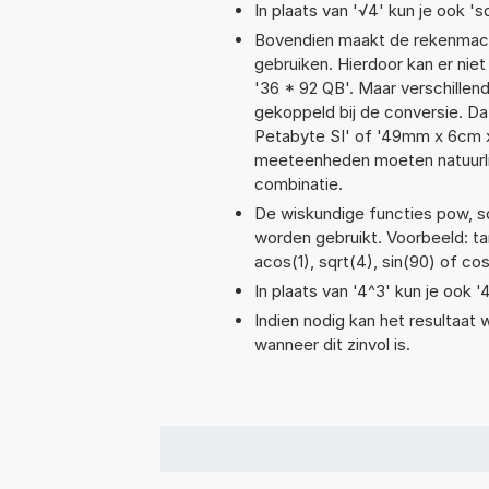
In plaats van '√4' kun je ook 'sq
Bovendien maakt de rekenmachi
gebruiken. Hierdoor kan er nie
'36 * 92 QB'. Maar verschille
gekoppeld bij de conversie. Da
Petabyte SI' of '49mm x 6cm 
meeteenheden moeten natuurlijk
combinatie.
De wiskundige functies pow, sqr
worden gebruikt. Voorbeeld: tan(
acos(1), sqrt(4), sin(90) of cos
In plaats van '4^3' kun je ook '
Indien nodig kan het resultaat
wanneer dit zinvol is.