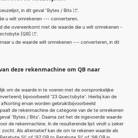
euzelijst, in dit geval '
Bytes / Bits
'.
ie u wilt omrekenen --- converteren.
eid die overeenkomt met de waarde die u wilt omrekenen -
ectobyte [QB]
'.
rnaar u de waarde wilt omrekenen --- converteren, in dit
t van deze rekenmachine om QB naar
jk om de waarde in te voeren met de oorspronkelijke
erteerd; bijvoorbeeld '23 Quectobyte'. Hierbij kan de
 afkorting ervan worden gebruiktbijvoorbeeld
epaalt de rekenmachine de categorie van de te omrekenen
geval 'Bytes / Bits'. Daarna zet het de ingevoerde waarde
oor de rekenmachine. In de resulterende lijst vindt u zeker
k zocht. Als alternatief kan de om te rekenen waarde als
Petabyte SI' of '97 QB to Petabyte SI' of '98 QB in