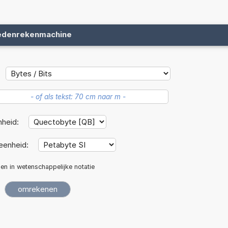
edenrekenmachine
nheid:
eenheid:
len in wetenschappelijke notatie