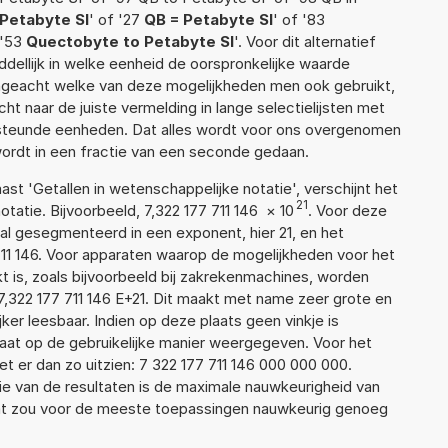
Petabyte SI
' of '27
QB = Petabyte SI
' of '83
 '53
Quectobyte to Petabyte SI
'. Voor dit alternatief
ellijk in welke eenheid de oorspronkelijke waarde
geacht welke van deze mogelijkheden men ook gebruikt,
t naar de juiste vermelding in lange selectielijsten met
ersteunde eenheden. Dat alles wordt voor ons overgenomen
ordt in een fractie van een seconde gedaan.
aast 'Getallen in wetenschappelijke notatie', verschijnt het
21
tie. Bijvoorbeeld, 7,322 177 711 146
×
10
. Voor deze
l gesegmenteerd in een exponent, hier 21, en het
7 711 146. Voor apparaten waarop de mogelijkheden voor het
 is, zoals bijvoorbeeld bij zakrekenmachines, worden
,322 177 711 146 E+21. Dit maakt met name zeer grote en
jker leesbaar. Indien op deze plaats geen vinkje is
taat op de gebruikelijke manier weergegeven. Voor het
 er dan zo uitzien: 7 322 177 711 146 000 000 000.
ie van de resultaten is de maximale nauwkeurigheid van
Dat zou voor de meeste toepassingen nauwkeurig genoeg