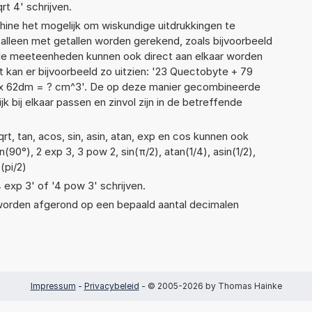
rt 4' schrijven.
ne het mogelijk om wiskundige uitdrukkingen te
t alleen met getallen worden gerekend, zoals bijvoorbeeld
nde meeteenheden kunnen ook direct aan elkaar worden
t kan er bijvoorbeeld zo uitzien: '23 Quectobyte + 79
x 62dm = ? cm^3'. De op deze manier gecombineerde
 bij elkaar passen en zinvol zijn in de betreffende
t, tan, acos, sin, asin, atan, exp en cos kunnen ook
90°), 2 exp 3, 3 pow 2, sin(π/2), atan(1/4), asin(1/2),
(pi/2)
4 exp 3' of '4 pow 3' schrijven.
 worden afgerond op een bepaald aantal decimalen
Impressum
-
Privacybeleid
- © 2005-2026 by Thomas Hainke