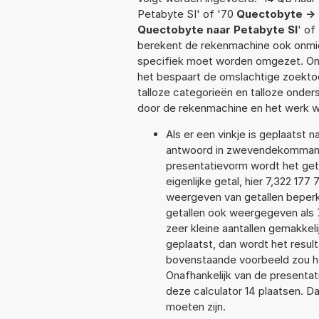
Petabyte SI' of '70
Quectobyte -> 
Quectobyte naar Petabyte SI
' of
berekent de rekenmachine ook onmidd
specifiek moet worden omgezet. On
het bespaart de omslachtige zoektoch
talloze categorieën en talloze ond
door de rekenmachine en het werk w
Als er een vinkje is geplaatst n
antwoord in zwevendekommanota
presentatievorm wordt het geta
eigenlijke getal, hier 7,322 17
weergeven van getallen beperkt
getallen ook weergegeven als 7
zeer kleine aantallen gemakkeli
geplaatst, dan wordt het resul
bovenstaande voorbeeld zou het
Onafhankelijk van de presentat
deze calculator 14 plaatsen. 
moeten zijn.