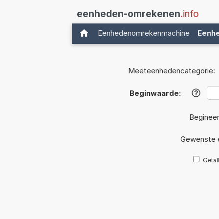
eenheden-omrekenen
.info
Eenhedenomrekenmachine
Eenh
Meeteenhedencategorie:
Beginwaarde:
?
Beginee
Gewenste 
Getal