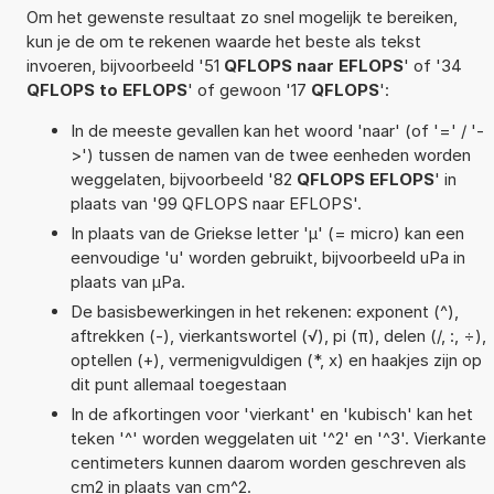
Om het gewenste resultaat zo snel mogelijk te bereiken,
kun je de om te rekenen waarde het beste als tekst
invoeren, bijvoorbeeld '51
QFLOPS naar EFLOPS
' of '34
QFLOPS to EFLOPS
' of gewoon '17
QFLOPS
':
In de meeste gevallen kan het woord 'naar' (of '=' / '-
>') tussen de namen van de twee eenheden worden
weggelaten, bijvoorbeeld '82
QFLOPS EFLOPS
' in
plaats van '99 QFLOPS naar EFLOPS'.
In plaats van de Griekse letter 'µ' (= micro) kan een
eenvoudige 'u' worden gebruikt, bijvoorbeeld uPa in
plaats van µPa.
De basisbewerkingen in het rekenen: exponent (^),
aftrekken (-), vierkantswortel (√), pi (π), delen (/, :, ÷),
optellen (+), vermenigvuldigen (*, x) en haakjes zijn op
dit punt allemaal toegestaan
In de afkortingen voor 'vierkant' en 'kubisch' kan het
teken '^' worden weggelaten uit '^2' en '^3'. Vierkante
centimeters kunnen daarom worden geschreven als
cm2 in plaats van cm^2.