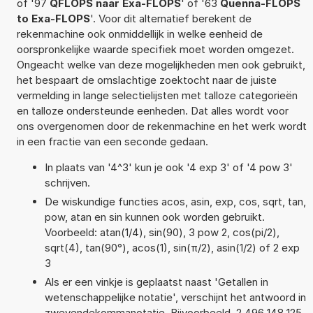
of '97
QFLOPS naar Exa-FLOPS
' of '63
Quenna-FLOPS
to Exa-FLOPS
'. Voor dit alternatief berekent de
rekenmachine ook onmiddellijk in welke eenheid de
oorspronkelijke waarde specifiek moet worden omgezet.
Ongeacht welke van deze mogelijkheden men ook gebruikt,
het bespaart de omslachtige zoektocht naar de juiste
vermelding in lange selectielijsten met talloze categorieën
en talloze ondersteunde eenheden. Dat alles wordt voor
ons overgenomen door de rekenmachine en het werk wordt
in een fractie van een seconde gedaan.
In plaats van '4^3' kun je ook '4 exp 3' of '4 pow 3'
schrijven.
De wiskundige functies acos, asin, exp, cos, sqrt, tan,
pow, atan en sin kunnen ook worden gebruikt.
Voorbeeld: atan(1/4), sin(90), 3 pow 2, cos(pi/2),
sqrt(4), tan(90°), acos(1), sin(π/2), asin(1/2) of 2 exp
3
Als er een vinkje is geplaatst naast 'Getallen in
wetenschappelijke notatie', verschijnt het antwoord in
zwevendekommanotatie. Bijvoorbeeld, 2,496 148 125