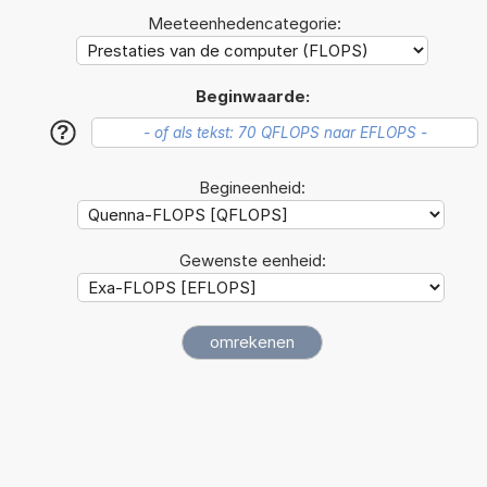
Meeteenhedencategorie:
Beginwaarde:
?
Begineenheid:
Gewenste eenheid: