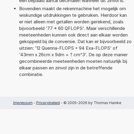
een bepaald aantal decimalen wanneer dit zinvol is.
Bovendien maakt de rekenmachine het mogelijk om
wiskundige uitdrukkingen te gebruiken. Hierdoor kan
er niet alleen met getallen worden gerekend, zoals
bijvoorbeeld '77 * 60 QFLOPS'. Maar verschillende
meeteenheden kunnen ook direct aan elkaar worden
gekoppeld bij de conversie. Dat kan er bijvoorbeeld zo
uitzien: '12 Quenna-FLOPS + 94 Exa-FLOPS' of
'43mm x 26cm x 9dm = ? cm^3'. De op deze manier
gecombineerde meeteenheden moeten natuurlijk bij
elkaar passen en zinvol zijn in de betreffende
combinatie.
Impressum
-
Privacybeleid
- © 2005-2026 by Thomas Hainke