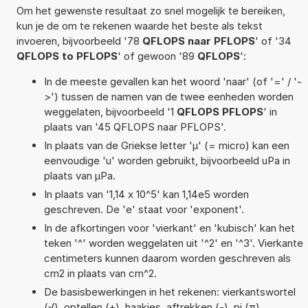
Om het gewenste resultaat zo snel mogelijk te bereiken,
kun je de om te rekenen waarde het beste als tekst
invoeren, bijvoorbeeld '78
QFLOPS naar PFLOPS
' of '34
QFLOPS to PFLOPS
' of gewoon '89
QFLOPS
':
In de meeste gevallen kan het woord 'naar' (of '=' / '-
>') tussen de namen van de twee eenheden worden
weggelaten, bijvoorbeeld '1
QFLOPS PFLOPS
' in
plaats van '45 QFLOPS naar PFLOPS'.
In plaats van de Griekse letter 'µ' (= micro) kan een
eenvoudige 'u' worden gebruikt, bijvoorbeeld uPa in
plaats van µPa.
In plaats van '1,14 x 10^5' kan 1,14e5 worden
geschreven. De 'e' staat voor 'exponent'.
In de afkortingen voor 'vierkant' en 'kubisch' kan het
teken '^' worden weggelaten uit '^2' en '^3'. Vierkante
centimeters kunnen daarom worden geschreven als
cm2 in plaats van cm^2.
De basisbewerkingen in het rekenen: vierkantswortel
(√), optellen (+), haakjes, aftrekken (-), pi (π),