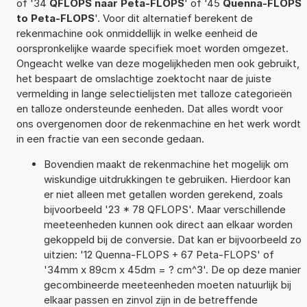
of '34
QFLOPS naar Peta-FLOPS
' of '45
Quenna-FLOPS
to Peta-FLOPS
'. Voor dit alternatief berekent de
rekenmachine ook onmiddellijk in welke eenheid de
oorspronkelijke waarde specifiek moet worden omgezet.
Ongeacht welke van deze mogelijkheden men ook gebruikt,
het bespaart de omslachtige zoektocht naar de juiste
vermelding in lange selectielijsten met talloze categorieën
en talloze ondersteunde eenheden. Dat alles wordt voor
ons overgenomen door de rekenmachine en het werk wordt
in een fractie van een seconde gedaan.
Bovendien maakt de rekenmachine het mogelijk om
wiskundige uitdrukkingen te gebruiken. Hierdoor kan
er niet alleen met getallen worden gerekend, zoals
bijvoorbeeld '23 * 78 QFLOPS'. Maar verschillende
meeteenheden kunnen ook direct aan elkaar worden
gekoppeld bij de conversie. Dat kan er bijvoorbeeld zo
uitzien: '12 Quenna-FLOPS + 67 Peta-FLOPS' of
'34mm x 89cm x 45dm = ? cm^3'. De op deze manier
gecombineerde meeteenheden moeten natuurlijk bij
elkaar passen en zinvol zijn in de betreffende