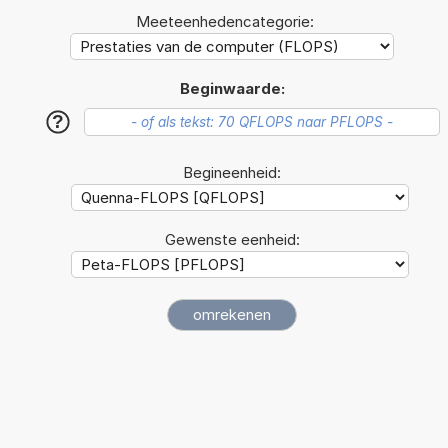
Meeteenhedencategorie:
Beginwaarde:
?
Begineenheid:
Gewenste eenheid: