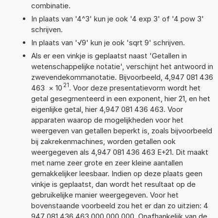
combinatie.
In plaats van '4^3' kun je ook '4 exp 3' of '4 pow 3'
schrijven.
In plaats van '√9' kun je ook 'sqrt 9' schrijven.
Als er een vinkje is geplaatst naast 'Getallen in
wetenschappelijke notatie', verschijnt het antwoord in
zwevendekommanotatie. Bijvoorbeeld, 4,947 081 436
21
463
×
10
. Voor deze presentatievorm wordt het
getal gesegmenteerd in een exponent, hier 21, en het
eigenlijke getal, hier 4,947 081 436 463. Voor
apparaten waarop de mogelijkheden voor het
weergeven van getallen beperkt is, zoals bijvoorbeeld
bij zakrekenmachines, worden getallen ook
weergegeven als 4,947 081 436 463 E+21. Dit maakt
met name zeer grote en zeer kleine aantallen
gemakkelijker leesbaar. Indien op deze plaats geen
vinkje is geplaatst, dan wordt het resultaat op de
gebruikelijke manier weergegeven. Voor het
bovenstaande voorbeeld zou het er dan zo uitzien: 4
947 081 436 463 000 000 000. Onafhankelijk van de