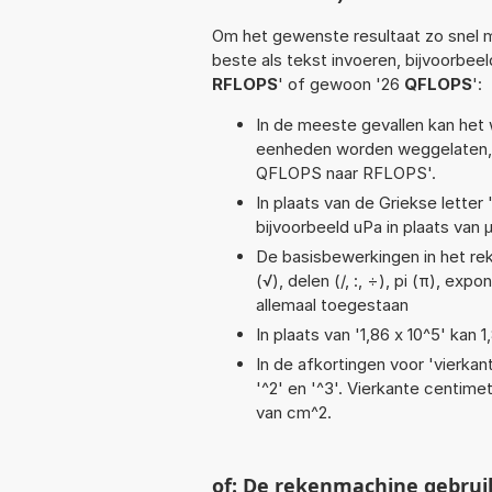
Om het gewenste resultaat zo snel m
beste als tekst invoeren, bijvoorbee
RFLOPS
' of gewoon '26
QFLOPS
':
In de meeste gevallen kan het 
eenheden worden weggelaten, 
QFLOPS naar RFLOPS'.
In plaats van de Griekse letter
bijvoorbeeld uPa in plaats van 
De basisbewerkingen in het rek
(√), delen (/, :, ÷), pi (π), exp
allemaal toegestaan
In plaats van '1,86 x 10^5' kan
In de afkortingen voor 'vierkan
'^2' en '^3'. Vierkante centim
van cm^2.
of: De rekenmachine gebrui