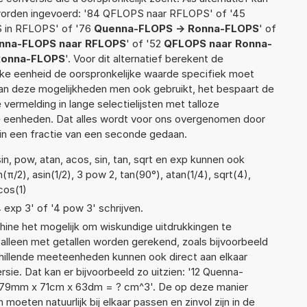
worden ingevoerd: '84 QFLOPS naar RFLOPS' of '45
 in RFLOPS' of '76
Quenna-FLOPS -> Ronna-FLOPS
' of
nna-FLOPS naar RFLOPS
' of '52
QFLOPS naar Ronna-
Ronna-FLOPS
'. Voor dit alternatief berekent de
lke eenheid de oorspronkelijke waarde specifiek moet
n deze mogelijkheden men ook gebruikt, het bespaart de
vermelding in lange selectielijsten met talloze
e eenheden. Dat alles wordt voor ons overgenomen door
in een fractie van een seconde gedaan.
n, pow, atan, acos, sin, tan, sqrt en exp kunnen ook
π/2), asin(1/2), 3 pow 2, tan(90°), atan(1/4), sqrt(4),
cos(1)
4 exp 3' of '4 pow 3' schrijven.
ne het mogelijk om wiskundige uitdrukkingen te
t alleen met getallen worden gerekend, zoals bijvoorbeeld
illende meeteenheden kunnen ook direct aan elkaar
sie. Dat kan er bijvoorbeeld zo uitzien: '12 Quenna-
79mm x 71cm x 63dm = ? cm^3'. De op deze manier
ten natuurlijk bij elkaar passen en zinvol zijn in de