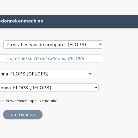
edenrekenmachine
len in wetenschappelijke notatie