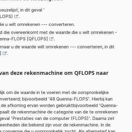
euzelijst, in dit geval '
FLOPS)
'.
ie u wilt omrekenen --- converteren.
eid die overeenkomt met de waarde die u wilt omrekenen -
enna-FLOPS [QFLOPS]
'.
rnaar u de waarde wilt omrekenen --- converteren, in dit
]
'.
t van deze rekenmachine om QFLOPS naar
jk om de waarde in te voeren met de oorspronkelijke
erteerd; bijvoorbeeld '48 Quenna-FLOPS'. Hierbij kan
 de afkorting ervan worden gebruiktbijvoorbeeld 'Quenna-
paalt de rekenmachine de categorie van de te omrekenen
 geval 'Prestaties van de computer (FLOPS)'. Daarna zet
 eenheden die bekend zijn voor de rekenmachine. In de
e conversie die u oorspronkelijk zocht. Als alternatief kan