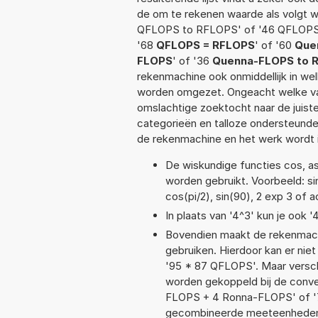
de om te rekenen waarde als volgt 
QFLOPS to RFLOPS' of '46 QFLOPS
'68
QFLOPS = RFLOPS
' of '60
Que
FLOPS
' of '36
Quenna-FLOPS to 
rekenmachine ook onmiddellijk in we
worden omgezet. Ongeacht welke va
omslachtige zoektocht naar de juiste 
categorieën en talloze ondersteund
de rekenmachine en het werk wordt 
De wiskundige functies cos, asi
worden gebruikt. Voorbeeld: sin(
cos(pi/2), sin(90), 2 exp 3 of a
In plaats van '4^3' kun je ook '
Bovendien maakt de rekenmachi
gebruiken. Hierdoor kan er nie
'95 * 87 QFLOPS'. Maar versch
worden gekoppeld bij de conver
FLOPS + 4 Ronna-FLOPS' of '
gecombineerde meeteenheden moe