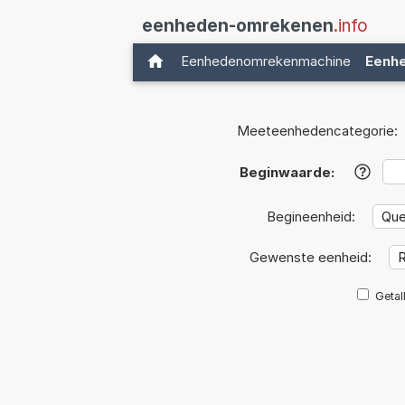
eenheden-omrekenen
.info
Eenhedenomrekenmachine
Eenh
Meeteenhedencategorie:
Beginwaarde:
?
Begineenheid:
Gewenste eenheid:
Getal