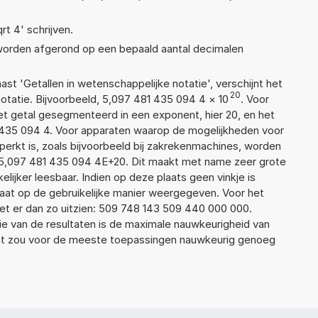
rt 4' schrijven.
 worden afgerond op een bepaald aantal decimalen
aast 'Getallen in wetenschappelijke notatie', verschijnt het
20
atie. Bijvoorbeeld, 5,097 481 435 094 4
×
10
. Voor
t getal gesegmenteerd in een exponent, hier 20, en het
81 435 094 4. Voor apparaten waarop de mogelijkheden voor
erkt is, zoals bijvoorbeeld bij zakrekenmachines, worden
 5,097 481 435 094 4E+20. Dit maakt met name zeer grote
elijker leesbaar. Indien op deze plaats geen vinkje is
taat op de gebruikelijke manier weergegeven. Voor het
t er dan zo uitzien: 509 748 143 509 440 000 000.
ie van de resultaten is de maximale nauwkeurigheid van
Dat zou voor de meeste toepassingen nauwkeurig genoeg