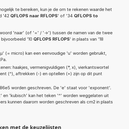
ogelijk te bereiken, kun je de om te rekenen waarde het
ld '42
QFLOPS naar RFLOPS
' of '34
QFLOPS to
woord 'naar' (of '=' / '->') tussen de namen van de twee
bijvoorbeeld '10
QFLOPS RFLOPS
' in plaats van '18
 'µ' (= micro) kan een eenvoudige 'u' worden gebruikt,
µPa.
enen: haakjes, vermenigvuldigen (*, x), vierkantswortel
onent (^), aftrekken (-) en optellen (+) zijn op dit punt
 1,86e5 worden geschreven. De 'e' staat voor 'exponent'.
t' en 'kubisch' kan het teken '^' worden weggelaten uit
eters kunnen daarom worden geschreven als cm2 in plaats
ken met de keuzelijsten