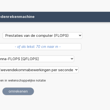
edenrekenmachine
len in wetenschappelijke notatie