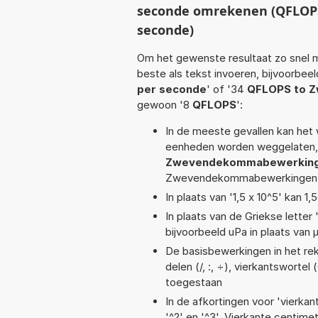
seconde omrekenen (QFLO
seconde)
Om het gewenste resultaat zo snel m
beste als tekst invoeren, bijvoorbee
per seconde
' of '34
QFLOPS to 
gewoon '8
QFLOPS
':
In de meeste gevallen kan het 
eenheden worden weggelaten, 
Zwevendekommabewerking
Zwevendekommabewerkingen p
In plaats van '1,5 x 10^5' kan 
In plaats van de Griekse letter
bijvoorbeeld uPa in plaats van 
De basisbewerkingen in het reke
delen (/, :, ÷), vierkantswortel 
toegestaan
In de afkortingen voor 'vierkan
'^2' en '^3'. Vierkante centim