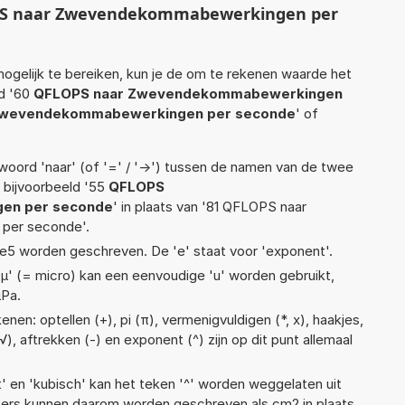
PS naar Zwevendekommabewerkingen per
ogelijk te bereiken, kun je de om te rekenen waarde het
ld '60
QFLOPS naar Zwevendekommabewerkingen
Zwevendekommabewerkingen per seconde
' of
woord 'naar' (of '=' / '->') tussen de namen van de twee
bijvoorbeeld '55
QFLOPS
en per seconde
' in plaats van '81 QFLOPS naar
er seconde'.
1,5e5 worden geschreven. De 'e' staat voor 'exponent'.
 'µ' (= micro) kan een eenvoudige 'u' worden gebruikt,
µPa.
nen: optellen (+), pi (π), vermenigvuldigen (*, x), haakjes,
(√), aftrekken (-) en exponent (^) zijn op dit punt allemaal
t' en 'kubisch' kan het teken '^' worden weggelaten uit
eters kunnen daarom worden geschreven als cm2 in plaats