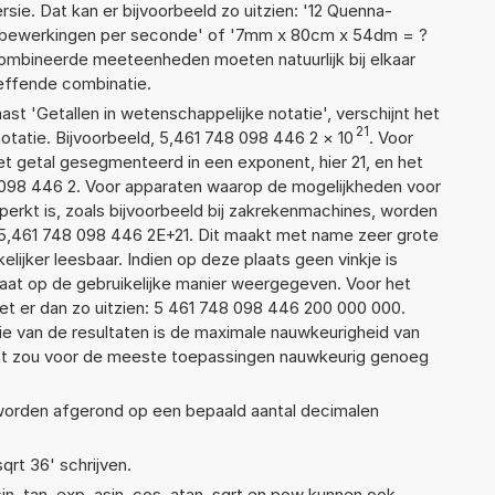
sie. Dat kan er bijvoorbeeld zo uitzien: '12 Quenna-
werkingen per seconde' of '7mm x 80cm x 54dm = ?
mbineerde meeteenheden moeten natuurlijk bij elkaar
reffende combinatie.
aast 'Getallen in wetenschappelijke notatie', verschijnt het
21
atie. Bijvoorbeeld, 5,461 748 098 446 2
×
10
. Voor
t getal gesegmenteerd in een exponent, hier 21, en het
48 098 446 2. Voor apparaten waarop de mogelijkheden voor
erkt is, zoals bijvoorbeeld bij zakrekenmachines, worden
5,461 748 098 446 2E+21. Dit maakt met name zeer grote
elijker leesbaar. Indien op deze plaats geen vinkje is
taat op de gebruikelijke manier weergegeven. Voor het
t er dan zo uitzien: 5 461 748 098 446 200 000 000.
ie van de resultaten is de maximale nauwkeurigheid van
Dat zou voor de meeste toepassingen nauwkeurig genoeg
 worden afgerond op een bepaald aantal decimalen
sqrt 36' schrijven.
n, tan, exp, asin, cos, atan, sqrt en pow kunnen ook