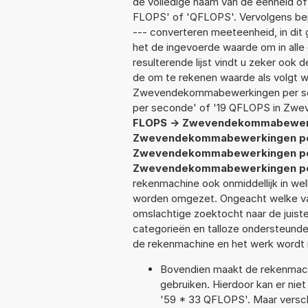
de volledige naam van de eenheid of
FLOPS' of 'QFLOPS'. Vervolgens be
--- converteren meeteenheid, in dit
het de ingevoerde waarde om in alle
resulterende lijst vindt u zeker ook d
de om te rekenen waarde als volgt 
Zwevendekommabewerkingen per s
per seconde' of '19 QFLOPS in Zw
FLOPS -> Zwevendekommabewer
Zwevendekommabewerkingen pe
Zwevendekommabewerkingen pe
Zwevendekommabewerkingen pe
rekenmachine ook onmiddellijk in we
worden omgezet. Ongeacht welke va
omslachtige zoektocht naar de juiste 
categorieën en talloze ondersteund
de rekenmachine en het werk wordt 
Bovendien maakt de rekenmachi
gebruiken. Hierdoor kan er nie
'59 * 33 QFLOPS'. Maar versch