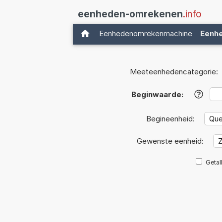
eenheden-omrekenen
.info
Eenhedenomrekenmachine
Eenh
Meeteenhedencategorie:
Beginwaarde:
?
Begineenheid:
Gewenste eenheid:
Getal