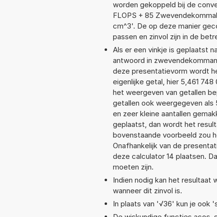
worden gekoppeld bij de conver
FLOPS + 85 Zwevendekommabe
cm^3'. De op deze manier geco
passen en zinvol zijn in de bet
Als er een vinkje is geplaatst n
antwoord in zwevendekommanot
deze presentatievorm wordt he
eigenlijke getal, hier 5,461 7
het weergeven van getallen bep
getallen ook weergegeven als 
en zeer kleine aantallen gemakk
geplaatst, dan wordt het resul
bovenstaande voorbeeld zou he
Onafhankelijk van de presentat
deze calculator 14 plaatsen. 
moeten zijn.
Indien nodig kan het resultaat
wanneer dit zinvol is.
In plaats van '√36' kun je ook '
De wiskundige functies acos, si