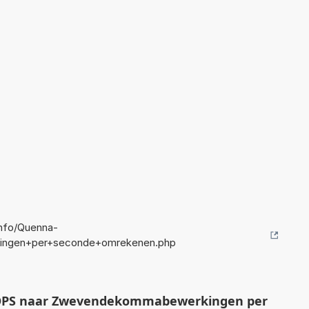
nfo/Quenna-
ngen+per+seconde+omrekenen.php
OPS naar Zwevendekommabewerkingen per