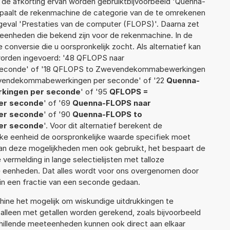
 de afkorting ervan worden gebruiktbijvoorbeeld 'Quenna-
paalt de rekenmachine de categorie van de te omrekenen
 geval 'Prestaties van de computer (FLOPS)'. Daarna zet
 eenheden die bekend zijn voor de rekenmachine. In de
e conversie die u oorspronkelijk zocht. Als alternatief kan
worden ingevoerd: '48 QFLOPS naar
econde' of '18 QFLOPS to Zwevendekommabewerkingen
evendekommabewerkingen per seconde' of '22
Quenna-
kingen per seconde
' of '95
QFLOPS =
r seconde
' of '69
Quenna-FLOPS naar
r seconde
' of '90
Quenna-FLOPS to
r seconde
'. Voor dit alternatief berekent de
lke eenheid de oorspronkelijke waarde specifiek moet
n deze mogelijkheden men ook gebruikt, het bespaart de
vermelding in lange selectielijsten met talloze
e eenheden. Dat alles wordt voor ons overgenomen door
in een fractie van een seconde gedaan.
ne het mogelijk om wiskundige uitdrukkingen te
t alleen met getallen worden gerekend, zoals bijvoorbeeld
illende meeteenheden kunnen ook direct aan elkaar