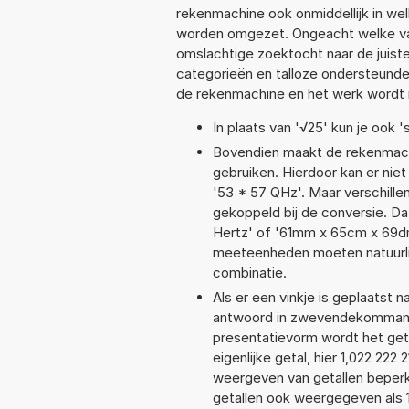
rekenmachine ook onmiddellijk in we
worden omgezet. Ongeacht welke va
omslachtige zoektocht naar de juiste 
categorieën en talloze ondersteund
de rekenmachine en het werk wordt 
In plaats van '√25' kun je ook 's
Bovendien maakt de rekenmachi
gebruiken. Hierdoor kan er nie
'53 * 57 QHz'. Maar verschill
gekoppeld bij de conversie. Da
Hertz' of '61mm x 65cm x 69d
meeteenheden moeten natuurlijk
combinatie.
Als er een vinkje is geplaatst n
antwoord in zwevendekommanota
presentatievorm wordt het geta
eigenlijke getal, hier 1,022 22
weergeven van getallen beperkt
getallen ook weergegeven als 