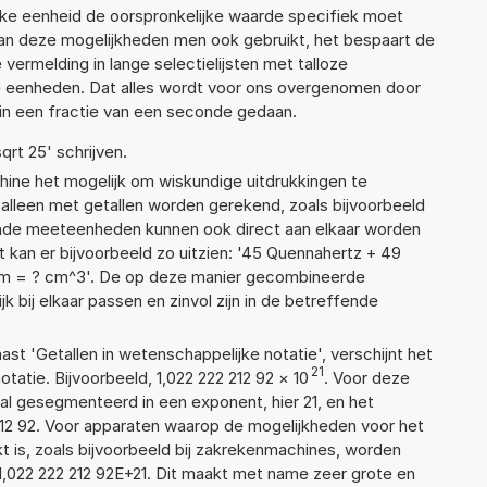
lke eenheid de oorspronkelijke waarde specifiek moet
n deze mogelijkheden men ook gebruikt, het bespaart de
vermelding in lange selectielijsten met talloze
e eenheden. Dat alles wordt voor ons overgenomen door
in een fractie van een seconde gedaan.
qrt 25' schrijven.
ne het mogelijk om wiskundige uitdrukkingen te
t alleen met getallen worden gerekend, zoals bijvoorbeeld
ende meeteenheden kunnen ook direct aan elkaar worden
t kan er bijvoorbeeld zo uitzien: '45 Quennahertz + 49
m = ? cm^3'. De op deze manier gecombineerde
 bij elkaar passen en zinvol zijn in de betreffende
aast 'Getallen in wetenschappelijke notatie', verschijnt het
21
tie. Bijvoorbeeld, 1,022 222 212 92
×
10
. Voor deze
l gesegmenteerd in een exponent, hier 21, en het
2 212 92. Voor apparaten waarop de mogelijkheden voor het
 is, zoals bijvoorbeeld bij zakrekenmachines, worden
1,022 222 212 92E+21. Dit maakt met name zeer grote en