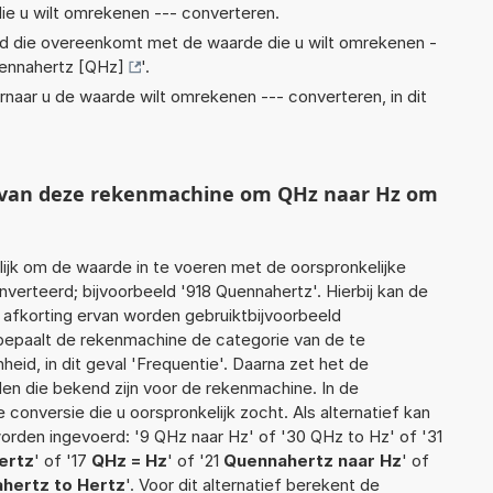
ie u wilt omrekenen --- converteren.
eid die overeenkomt met de waarde die u wilt omrekenen -
ennahertz [QHz]
'.
rnaar u de waarde wilt omrekenen --- converteren, in dit
t van deze rekenmachine om QHz naar Hz om
jk om de waarde in te voeren met de oorspronkelijke
rteerd; bijvoorbeeld '918 Quennahertz'. Hierbij kan de
 afkorting ervan worden gebruiktbijvoorbeeld
bepaalt de rekenmachine de categorie van de te
id, in dit geval 'Frequentie'. Daarna zet het de
en die bekend zijn voor de rekenmachine. In de
e conversie die u oorspronkelijk zocht. Als alternatief kan
orden ingevoerd: '9 QHz naar Hz' of '30 QHz to Hz' of '31
ertz
' of '17
QHz = Hz
' of '21
Quennahertz naar Hz
' of
hertz to Hertz
'. Voor dit alternatief berekent de