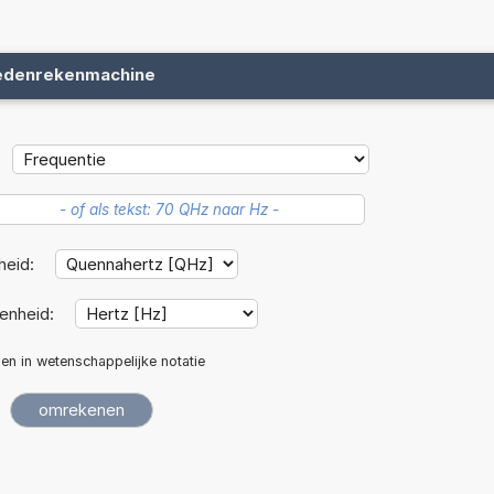
edenrekenmachine
heid:
enheid:
len in wetenschappelijke notatie