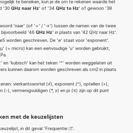
ogelijk te bereiken, kun je de om te rekenen waarde het
ld '30
QHz naar Hz
' of '34
QHz to Hz
' of gewoon '38
woord 'naar' (of '=' / '->') tussen de namen van de twee
bijvoorbeeld '46
QHz Hz
' in plaats van '42 QHz naar Hz'.
1,11e5 worden geschreven. De 'e' staat voor 'exponent'.
 'µ' (= micro) kan een eenvoudige 'u' worden gebruikt,
µPa.
t' en 'kubisch' kan het teken '^' worden weggelaten uit
eters kunnen daarom worden geschreven als cm2 in plaats
nen: vierkantswortel (√), exponent (^), optellen (+),
en (-), vermenigvuldigen (*, x) en pi (π) zijn op dit punt
ken met de keuzelijsten
euzelijst, in dit geval '
Frequentie
'.