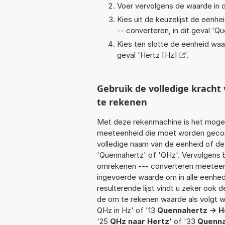
Voer vervolgens de waarde in d
Kies uit de keuzelijst de eenh
-- converteren, in dit geval '
Qu
Kies ten slotte de eenheid waa
geval '
Hertz [Hz]
'.
Gebruik de volledige krach
te rekenen
Met deze rekenmachine is het mogeli
meeteenheid die moet worden geconve
volledige naam van de eenheid of de
'Quennahertz' of 'QHz'. Vervolgens 
omrekenen --- converteren meeteenhe
ingevoerde waarde om in alle eenhed
resulterende lijst vindt u zeker ook d
de om te rekenen waarde als volgt w
QHz in Hz' of '13
Quennahertz -> H
'25
QHz naar Hertz
' of '33
Quenna