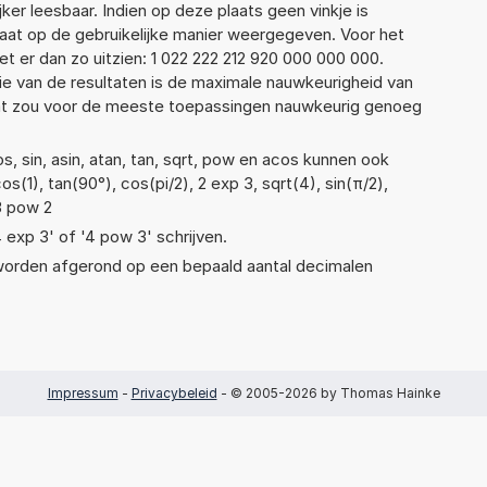
jker leesbaar. Indien op deze plaats geen vinkje is
taat op de gebruikelijke manier weergegeven. Voor het
 er dan zo uitzien: 1 022 222 212 920 000 000 000.
ie van de resultaten is de maximale nauwkeurigheid van
Dat zou voor de meeste toepassingen nauwkeurig genoeg
, sin, asin, atan, tan, sqrt, pow en acos kunnen ook
s(1), tan(90°), cos(pi/2), 2 exp 3, sqrt(4), sin(π/2),
 3 pow 2
4 exp 3' of '4 pow 3' schrijven.
 worden afgerond op een bepaald aantal decimalen
Impressum
-
Privacybeleid
- © 2005-2026 by Thomas Hainke