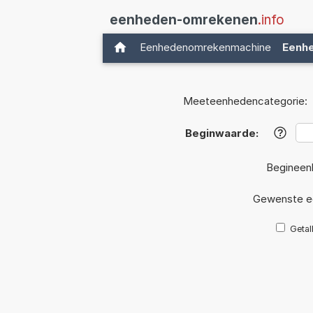
eenheden-omrekenen
.info
Eenhedenomrekenmachine
Eenh
Meeteenhedencategorie:
Beginwaarde:
?
Begineen
Gewenste e
Getal