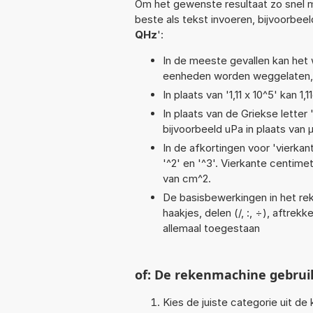
Om het gewenste resultaat zo snel m
beste als tekst invoeren, bijvoorbee
QHz
':
In de meeste gevallen kan het 
eenheden worden weggelaten, 
In plaats van '1,11 x 10^5' kan 
In plaats van de Griekse letter
bijvoorbeeld uPa in plaats van 
In de afkortingen voor 'vierkan
'^2' en '^3'. Vierkante centim
van cm^2.
De basisbewerkingen in het reke
haakjes, delen (/, :, ÷), aftrekk
allemaal toegestaan
of: De rekenmachine gebrui
Kies de juiste categorie uit de k