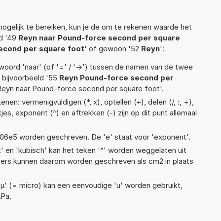
ogelijk te bereiken, kun je de om te rekenen waarde het
ld '49
Reyn naar Pound-force second per square
econd per square foot
' of gewoon '52
Reyn
':
woord 'naar' (of '=' / '->') tussen de namen van de twee
bijvoorbeeld '55
Reyn Pound-force second per
4 Reyn naar Pound-force second per square foot'.
en: vermenigvuldigen (*, x), optellen (+), delen (/, :, ÷),
kjes, exponent (^) en aftrekken (-) zijn op dit punt allemaal
 1,06e5 worden geschreven. De 'e' staat voor 'exponent'.
t' en 'kubisch' kan het teken '^' worden weggelaten uit
eters kunnen daarom worden geschreven als cm2 in plaats
 'µ' (= micro) kan een eenvoudige 'u' worden gebruikt,
µPa.