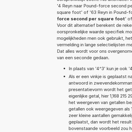
'4 Reyn naar Pound-force second pe
square foot' of '63 Reyn in Pound-f
force second per square foot
' o
Voor dit alternatief berekent de rek
oorspronkelijke waarde specifiek 
mogelijkheden men ook gebruikt, het
vermelding in lange selectielijsten 
Dat alles wordt voor ons overgenome
van een seconde gedaan.
In plaats van '4^3' kun je ook '
Als er een vinkje is geplaatst n
antwoord in zwevendekommanota
presentatievorm wordt het get
eigenlijke getal, hier 1,168 21
het weergeven van getallen bep
getallen ook weergegeven als 1
zeer kleine aantallen gemakkeli
geplaatst, dan wordt het resul
bovenstaande voorbeeld zou het