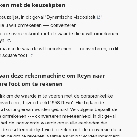
ken met de keuzelijsten
euzelijst, in dit geval '
Dynamische viscositeit
'.
ie u wilt omrekenen --- converteren.
eid die overeenkomt met de waarde die u wilt omrekenen -
yn
'.
rnaar u de waarde wilt omrekenen --- converteren, in dit
 square foot
'.
t van deze rekenmachine om Reyn naar
are foot om te rekenen
jk om de waarde in te voeren met de oorspronkelijke
rteerd; bijvoorbeeld '958 Reyn'. Hierbij kan de
 afkorting ervan worden gebruikt Vervolgens bepaalt de
 omrekenen --- converteren meeteenheid, in dit geval
t het de ingevoerde waarde om in alle eenheden die
de resulterende lijst vindt u zeker ook de conversie die u
f kan de om te rekenen waarde als volgt worden ingevoerd: