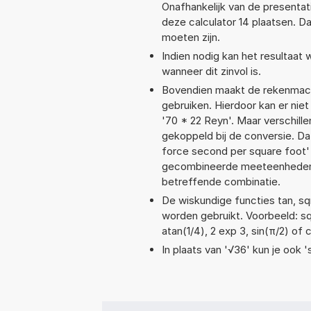
Onafhankelijk van de presentat
deze calculator 14 plaatsen. 
moeten zijn.
Indien nodig kan het resultaat
wanneer dit zinvol is.
Bovendien maakt de rekenmachi
gebruiken. Hierdoor kan er nie
'70 * 22 Reyn'. Maar verschil
gekoppeld bij de conversie. Dat
force second per square foot
gecombineerde meeteenheden moe
betreffende combinatie.
De wiskundige functies tan, sqr
worden gebruikt. Voorbeeld: sqr
atan(1/4), 2 exp 3, sin(π/2) of 
In plaats van '√36' kun je ook '