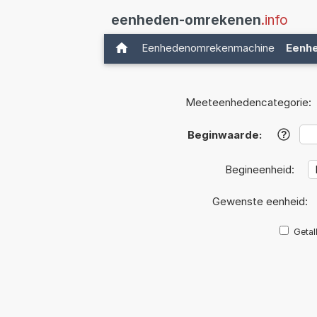
eenheden-omrekenen
.info
Eenhedenomrekenmachine
Eenh
Meeteenhedencategorie:
Beginwaarde:
?
Begineenheid:
Gewenste eenheid:
Getal