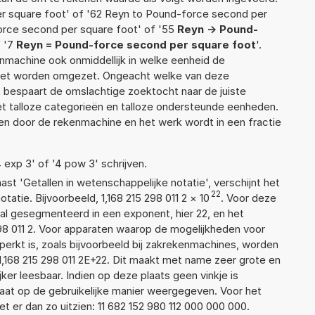
r square foot' of '62 Reyn to Pound-force second per
orce second per square foot' of '55
Reyn -> Pound-
f '7
Reyn = Pound-force second per square foot
'.
enmachine ook onmiddellijk in welke eenheid de
moet worden omgezet. Ongeacht welke van deze
 bespaart de omslachtige zoektocht naar de juiste
met talloze categorieën en talloze ondersteunde eenheden.
n door de rekenmachine en het werk wordt in een fractie
4 exp 3' of '4 pow 3' schrijven.
aast 'Getallen in wetenschappelijke notatie', verschijnt het
22
tie. Bijvoorbeeld, 1,168 215 298 011 2
×
10
. Voor deze
al gesegmenteerd in een exponent, hier 22, en het
5 298 011 2. Voor apparaten waarop de mogelijkheden voor
erkt is, zoals bijvoorbeeld bij zakrekenmachines, worden
,168 215 298 011 2E+22. Dit maakt met name zeer grote en
jker leesbaar. Indien op deze plaats geen vinkje is
taat op de gebruikelijke manier weergegeven. Voor het
 er dan zo uitzien: 11 682 152 980 112 000 000 000.