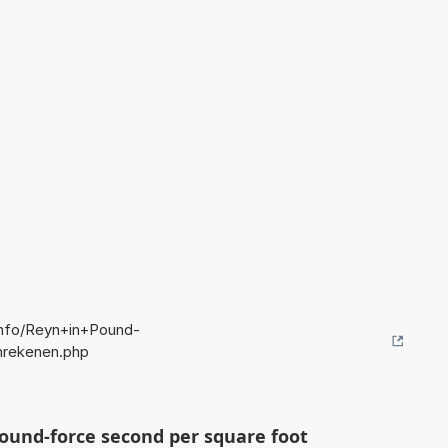
nfo/Reyn+in+Pound-
rekenen.php
und-force second per square foot