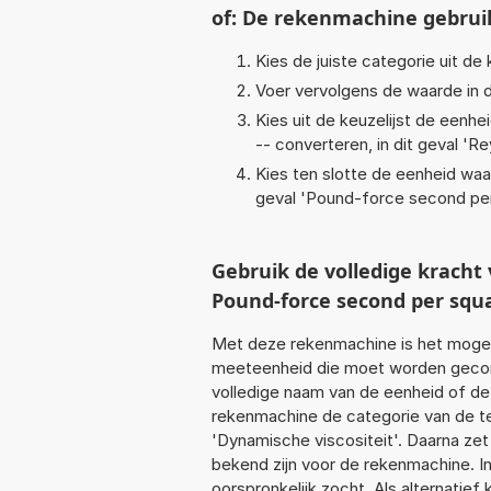
of: De rekenmachine gebrui
Kies de juiste categorie uit de k
Voer vervolgens de waarde in d
Kies uit de keuzelijst de eenh
-- converteren, in dit geval '
Re
Kies ten slotte de eenheid waa
geval '
Pound-force second per
Gebruik de volledige krach
Pound-force second per squ
Met deze rekenmachine is het mogeli
meeteenheid die moet worden geconve
volledige naam van de eenheid of de
rekenmachine de categorie van de te
'Dynamische viscositeit'. Daarna ze
bekend zijn voor de rekenmachine. In 
oorspronkelijk zocht. Als alternatie