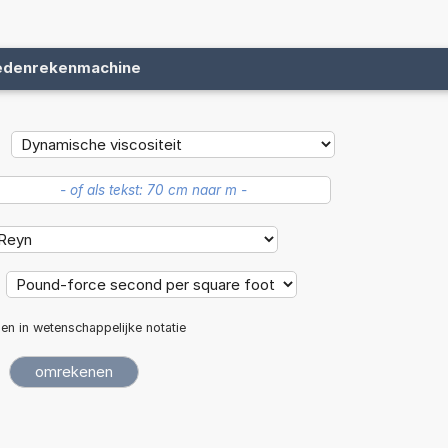
edenrekenmachine
len in wetenschappelijke notatie