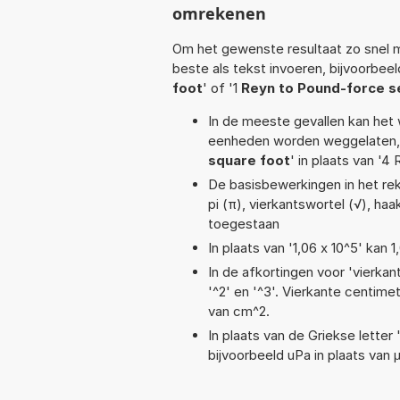
omrekenen
Om het gewenste resultaat zo snel m
beste als tekst invoeren, bijvoorbee
foot
' of '1
Reyn to Pound-force s
In de meeste gevallen kan het 
eenheden worden weggelaten, 
square foot
' in plaats van '
De basisbewerkingen in het reken
pi (π), vierkantswortel (√), haa
toegestaan
In plaats van '1,06 x 10^5' kan
In de afkortingen voor 'vierkan
'^2' en '^3'. Vierkante centim
van cm^2.
In plaats van de Griekse letter
bijvoorbeeld uPa in plaats van 