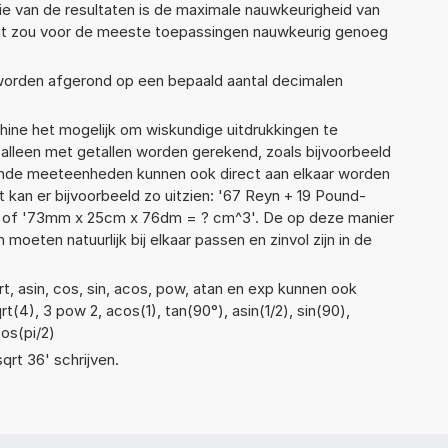
ie van de resultaten is de maximale nauwkeurigheid van
Dat zou voor de meeste toepassingen nauwkeurig genoeg
 worden afgerond op een bepaald aantal decimalen
ne het mogelijk om wiskundige uitdrukkingen te
t alleen met getallen worden gerekend, zoals bijvoorbeeld
lende meeteenheden kunnen ook direct aan elkaar worden
 kan er bijvoorbeeld zo uitzien: '67 Reyn + 19 Pound-
' of '73mm x 25cm x 76dm = ? cm^3'. De op deze manier
ten natuurlijk bij elkaar passen en zinvol zijn in de
t, asin, cos, sin, acos, pow, atan en exp kunnen ook
t(4), 3 pow 2, acos(1), tan(90°), asin(1/2), sin(90),
cos(pi/2)
sqrt 36' schrijven.