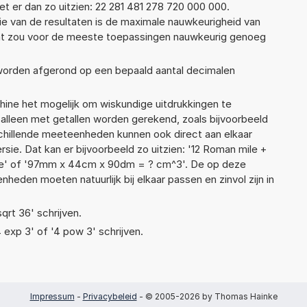
 er dan zo uitzien: 22 281 481 278 720 000 000.
ie van de resultaten is de maximale nauwkeurigheid van
Dat zou voor de meeste toepassingen nauwkeurig genoeg
 worden afgerond op een bepaald aantal decimalen
ne het mogelijk om wiskundige uitdrukkingen te
t alleen met getallen worden gerekend, zoals bijvoorbeeld
schillende meeteenheden kunnen ook direct aan elkaar
sie. Dat kan er bijvoorbeeld zo uitzien: '12 Roman mile +
gte' of '97mm x 44cm x 90dm = ? cm^3'. De op deze
den moeten natuurlijk bij elkaar passen en zinvol zijn in
sqrt 36' schrijven.
4 exp 3' of '4 pow 3' schrijven.
Impressum
-
Privacybeleid
- © 2005-2026 by Thomas Hainke