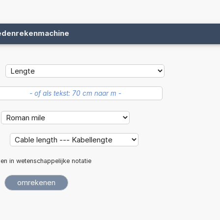
edenrekenmachine
:
len in wetenschappelijke notatie