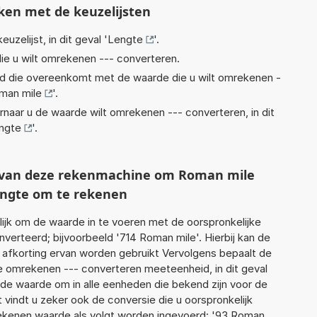
ken met de keuzelijsten
euzelijst, in dit geval '
Lengte
'.
ie u wilt omrekenen --- converteren.
eid die overeenkomt met de waarde die u wilt omrekenen -
man mile
'.
rnaar u de waarde wilt omrekenen --- converteren, in dit
engte
'.
t van deze rekenmachine om Roman mile
lengte om te rekenen
jk om de waarde in te voeren met de oorspronkelijke
rteerd; bijvoorbeeld '714 Roman mile'. Hierbij kan de
 afkorting ervan worden gebruikt Vervolgens bepaalt de
 omrekenen --- converteren meeteenheid, in dit geval
rde waarde om in alle eenheden die bekend zijn voor de
t vindt u zeker ook de conversie die u oorspronkelijk
 rekenen waarde als volgt worden ingevoerd: '93 Roman