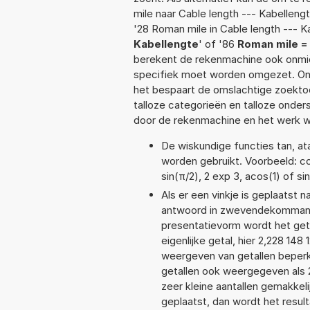
mile naar Cable length --- Kabelleng
'28 Roman mile in Cable length --- K
Kabellengte
' of '86
Roman mile = 
berekent de rekenmachine ook onmidd
specifiek moet worden omgezet. On
het bespaart de omslachtige zoektoch
talloze categorieën en talloze ond
door de rekenmachine en het werk w
De wiskundige functies tan, ata
worden gebruikt. Voorbeeld: cos(
sin(π/2), 2 exp 3, acos(1) of si
Als er een vinkje is geplaatst n
antwoord in zwevendekommanot
presentatievorm wordt het get
eigenlijke getal, hier 2,228 1
weergeven van getallen beperkt
getallen ook weergegeven als 
zeer kleine aantallen gemakkeli
geplaatst, dan wordt het resul