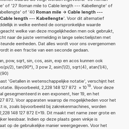
te' of '27 Roman mile to Cable length --- Kabellengte' of
abellengte' of '40
Roman mile -> Cable length ---
Cable length --- Kabellengte
'. Voor dit alternatief
ellijk in welke eenheid de oorspronkelijke waarde
geacht welke van deze mogelijkheden men ook gebruikt,
t naar de juiste vermelding in lange selectielijsten met
ersteunde eenheden. Dat alles wordt voor ons overgenomen
ordt in een fractie van een seconde gedaan.
n, pow, sqrt, sin, cos, asin, exp en acos kunnen ook
pi/2), tan(90°), 3 pow 2, asin(1/2), sqrt(4), atan(1/4),
n(90)
aast 'Getallen in wetenschappelijke notatie', verschijnt het
19
atie. Bijvoorbeeld, 2,228 148 127 872
×
10
. Voor deze
al gesegmenteerd in een exponent, hier 19, en het
48 127 872. Voor apparaten waarop de mogelijkheden voor het
 is, zoals bijvoorbeeld bij zakrekenmachines, worden
2,228 148 127 872 E+19. Dit maakt met name zeer grote en
jker leesbaar. Indien op deze plaats geen vinkje is
taat op de gebruikelijke manier weergegeven. Voor het