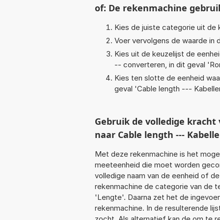
of: De rekenmachine gebrui
Kies de juiste categorie uit de k
Voer vervolgens de waarde in d
Kies uit de keuzelijst de eenh
-- converteren, in dit geval '
Ro
Kies ten slotte de eenheid waa
geval '
Cable length --- Kabell
Gebruik de volledige krach
naar Cable length --- Kabel
Met deze rekenmachine is het mogeli
meeteenheid die moet worden geconve
volledige naam van de eenheid of de
rekenmachine de categorie van de te
'Lengte'. Daarna zet het de ingevoe
rekenmachine. In de resulterende lijs
zocht. Als alternatief kan de om te