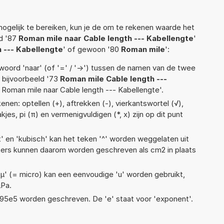
ogelijk te bereiken, kun je de om te rekenen waarde het
ld '87
Roman mile naar Cable length --- Kabellengte
'
 --- Kabellengte
' of gewoon '80
Roman mile
':
woord 'naar' (of '=' / '->') tussen de namen van de twee
bijvoorbeeld '73
Roman mile Cable length ---
27 Roman mile naar Cable length --- Kabellengte'.
nen: optellen (+), aftrekken (-), vierkantswortel (√),
akjes, pi (π) en vermenigvuldigen (*, x) zijn op dit punt
t' en 'kubisch' kan het teken '^' worden weggelaten uit
eters kunnen daarom worden geschreven als cm2 in plaats
 'µ' (= micro) kan een eenvoudige 'u' worden gebruikt,
µPa.
 1,95e5 worden geschreven. De 'e' staat voor 'exponent'.