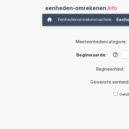
eenheden-omrekenen
.info
Eenhedenomrekenmachine
Eenh
Meeteenhedencategorie:
Beginwaarde:
?
Begineenheid:
Gewenste eenheid
Getal