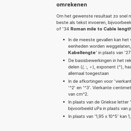
omrekenen
Om het gewenste resultaat zo snel m
beste als tekst invoeren, bijvoorbee
of '34
Roman mile to Cable length
In de meeste gevallen kan het 
eenheden worden weggelaten, 
Kabellengte
' in plaats van '
De basisbewerkingen in het reke
delen (/, :, ÷), exponent (^), ha
allemaal toegestaan
In de afkortingen voor 'vierkan
'^2' en '^3'. Vierkante centim
van cm^2.
In plaats van de Griekse letter
bijvoorbeeld uPa in plaats van 
In plaats van '1,95 x 10^5' kan