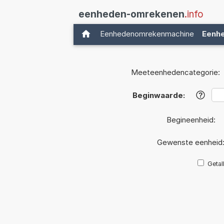
eenheden-omrekenen
.info
Eenhedenomrekenmachine
Eenh
Meeteenhedencategorie:
Beginwaarde:
?
Begineenheid:
Gewenste eenheid
Getal