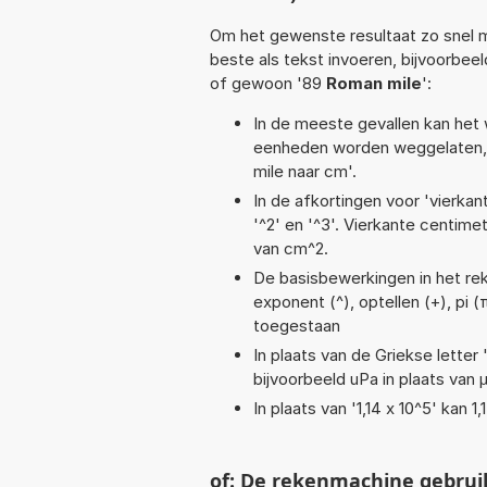
Om het gewenste resultaat zo snel m
beste als tekst invoeren, bijvoorbee
of gewoon '89
Roman mile
':
In de meeste gevallen kan het 
eenheden worden weggelaten, 
mile naar cm'.
In de afkortingen voor 'vierkan
'^2' en '^3'. Vierkante centim
van cm^2.
De basisbewerkingen in het reken
exponent (^), optellen (+), pi (
toegestaan
In plaats van de Griekse letter
bijvoorbeeld uPa in plaats van 
In plaats van '1,14 x 10^5' kan
of: De rekenmachine gebrui