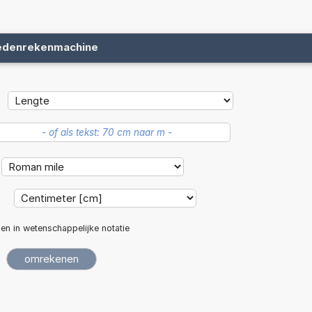
edenrekenmachine
:
len in wetenschappelijke notatie