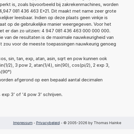
erkt is, zoals bijvoorbeeld bij zakrekenmachines, worden
4,947 081 436 463 E+21. Dit maakt met name zeer grote
elijker leesbaar. Indien op deze plaats geen vinkje is
taat op de gebruikelijke manier weergegeven. Voor het
t er dan zo uitzien: 4 947 081 436 463 000 000 000.
ie van de resultaten is de maximale nauwkeurigheid van
Dat zou voor de meeste toepassingen nauwkeurig genoeg
s, sin, tan, exp, atan, asin, sqrt en pow kunnen ook
(1/2), 3 pow 2, atan(1/4), sin(90), cos(pi/2), 2 exp 3,
n(90°)
 worden afgerond op een bepaald aantal decimalen
4 exp 3' of '4 pow 3' schrijven.
Impressum
-
Privacybeleid
- © 2005-2026 by Thomas Hainke