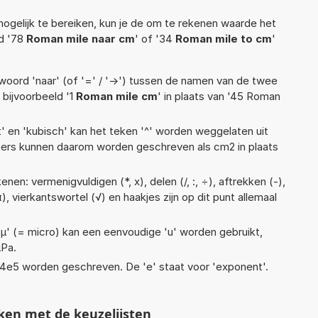
ogelijk te bereiken, kun je de om te rekenen waarde het
ld '78
Roman mile naar cm
' of '34
Roman mile to cm
'
woord 'naar' (of '=' / '->') tussen de namen van de twee
bijvoorbeeld '1
Roman mile cm
' in plaats van '45 Roman
t' en 'kubisch' kan het teken '^' worden weggelaten uit
eters kunnen daarom worden geschreven als cm2 in plaats
en: vermenigvuldigen (*, x), delen (/, :, ÷), aftrekken (-),
π), vierkantswortel (√) en haakjes zijn op dit punt allemaal
 'µ' (= micro) kan een eenvoudige 'u' worden gebruikt,
µPa.
 1,14e5 worden geschreven. De 'e' staat voor 'exponent'.
ken met de keuzelijsten