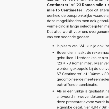
Centimeter
' of '23
Roman mile = 
mile to Centimeter
'. Voor dit alt
eenheid de oorspronkelijke waarde
deze mogelijkheden men ook gebruikt
vermelding in lange selectielijsten 
Dat alles wordt voor ons overgenome
van een seconde gedaan.
In plaats van '√4' kun je ook 'sq
Bovendien maakt de rekenmachi
gebruiken. Hierdoor kan er nie
'23 * 78 Roman mile'. Maar ve
worden gekoppeld bij de conver
67 Centimeter' of '34mm x 89
gecombineerde meeteenheden moe
betreffende combinatie.
Als er een vinkje is geplaatst n
antwoord in zwevendekommanot
deze presentatievorm wordt he
eigenlijke getal, hier 4,947 0