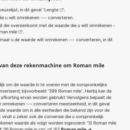
euzelijst, in dit geval '
Lengte
'.
ie u wilt omrekenen --- converteren.
eid die overeenkomt met de waarde die u wilt omrekenen -
man mile
'.
rnaar u de waarde wilt omrekenen --- converteren, in dit
t van deze rekenmachine om Roman mile
jk om de waarde in te voeren met de oorspronkelijke
rteerd; bijvoorbeeld '399 Roman mile'. Hierbij kan de
 afkorting ervan worden gebruikt Vervolgens bepaalt de
 omrekenen --- converteren meeteenheid, in dit geval
rde waarde om in alle eenheden die bekend zijn voor de
t vindt u zeker ook de conversie die u oorspronkelijk
rekenen waarde als volgt worden ingevoerd: '12 Roman mile
f '91 Roman mile in cm' of '67
Roman mile ->