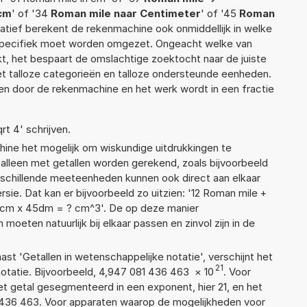
cm
' of '34
Roman mile naar Centimeter
' of '45
Roman
ernatief berekent de rekenmachine ook onmiddellijk in welke
 specifiek moet worden omgezet. Ongeacht welke van
, het bespaart de omslachtige zoektocht naar de juiste
met talloze categorieën en talloze ondersteunde eenheden.
n door de rekenmachine en het werk wordt in een fractie
rt 4' schrijven.
ne het mogelijk om wiskundige uitdrukkingen te
t alleen met getallen worden gerekend, zoals bijvoorbeeld
rschillende meeteenheden kunnen ook direct aan elkaar
sie. Dat kan er bijvoorbeeld zo uitzien: '12 Roman mile +
cm x 45dm = ? cm^3'. De op deze manier
ten natuurlijk bij elkaar passen en zinvol zijn in de
aast 'Getallen in wetenschappelijke notatie', verschijnt het
21
atie. Bijvoorbeeld, 4,947 081 436 463
×
10
. Voor
t getal gesegmenteerd in een exponent, hier 21, en het
81 436 463. Voor apparaten waarop de mogelijkheden voor