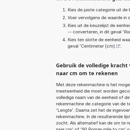
Kies de juiste categorie uit de k
Voer vervolgens de waarde in d
Kies uit de keuzelijst de eenh
-- converteren, in dit geval '
Ro
Kies ten slotte de eenheid waa
geval '
Centimeter [cm]
'.
Gebruik de volledige krach
naar cm om te rekenen
Met deze rekenmachine is het mogeli
meeteenheid die moet worden geconve
volledige naam van de eenheid of de
rekenmachine de categorie van de te
'Lengte'. Daarna zet het de ingevoe
rekenmachine. In de resulterende lijs
zocht. Als alternatief kan de om te 
naar cm' of '90 Roman mile to cm' o