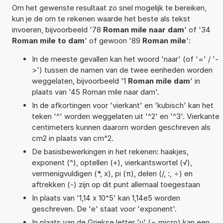
Om het gewenste resultaat zo snel mogelijk te bereiken,
kun je de om te rekenen waarde het beste als tekst
invoeren, bijvoorbeeld '78
Roman mile naar dam
' of '34
Roman mile to dam
' of gewoon '89
Roman mile
':
In de meeste gevallen kan het woord 'naar' (of '=' / '-
>') tussen de namen van de twee eenheden worden
weggelaten, bijvoorbeeld '1
Roman mile dam
' in
plaats van '45 Roman mile naar dam'.
In de afkortingen voor 'vierkant' en 'kubisch' kan het
teken '^' worden weggelaten uit '^2' en '^3'. Vierkante
centimeters kunnen daarom worden geschreven als
cm2 in plaats van cm^2.
De basisbewerkingen in het rekenen: haakjes,
exponent (^), optellen (+), vierkantswortel (√),
vermenigvuldigen (*, x), pi (π), delen (/, :, ÷) en
aftrekken (-) zijn op dit punt allemaal toegestaan
In plaats van '1,14 x 10^5' kan 1,14e5 worden
geschreven. De 'e' staat voor 'exponent'.
In plaats van de Griekse letter 'µ' (= micro) kan een