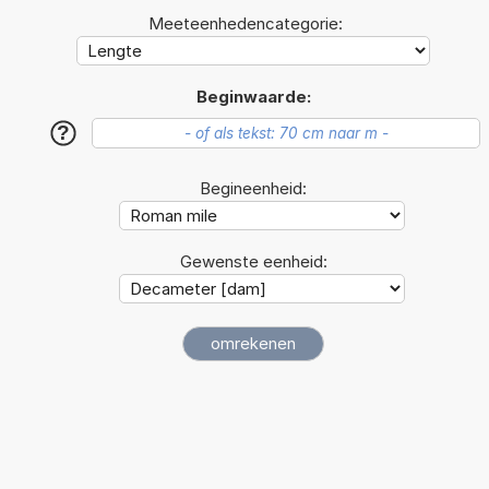
Meeteenhedencategorie:
Beginwaarde:
?
Begineenheid:
Gewenste eenheid: