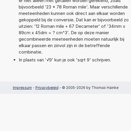
er niet alleen met getallen worden gerekend, zoals
bijvoorbeeld '23 * 78 Roman mile'. Maar verschillende
meeteenheden kunnen ook direct aan elkaar worden
gekoppeld bij de conversie. Dat kan er bijvoorbeeld zo
uitzien: '12 Roman mile + 67 Decameter' of '34mm x
89cm x 45dm = ? cm^3'. De op deze manier
gecombineerde meeteenheden moeten natuurlijk bij
elkaar passen en zinvol zijn in de betreffende
combinatie.
In plaats van '√9' kun je ook 'sqrt 9' schrijven.
Impressum
-
Privacybeleid
- © 2005-2026 by Thomas Hainke