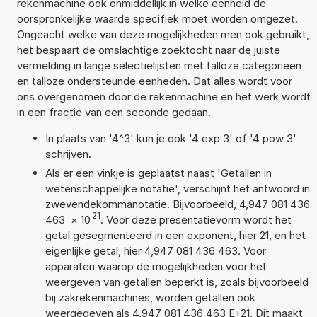
rekenmachine ook onmiddellijk in welke eenheid de
oorspronkelijke waarde specifiek moet worden omgezet.
Ongeacht welke van deze mogelijkheden men ook gebruikt,
het bespaart de omslachtige zoektocht naar de juiste
vermelding in lange selectielijsten met talloze categorieën
en talloze ondersteunde eenheden. Dat alles wordt voor
ons overgenomen door de rekenmachine en het werk wordt
in een fractie van een seconde gedaan.
In plaats van '4^3' kun je ook '4 exp 3' of '4 pow 3'
schrijven.
Als er een vinkje is geplaatst naast 'Getallen in
wetenschappelijke notatie', verschijnt het antwoord in
zwevendekommanotatie. Bijvoorbeeld, 4,947 081 436
21
463
×
10
. Voor deze presentatievorm wordt het
getal gesegmenteerd in een exponent, hier 21, en het
eigenlijke getal, hier 4,947 081 436 463. Voor
apparaten waarop de mogelijkheden voor het
weergeven van getallen beperkt is, zoals bijvoorbeeld
bij zakrekenmachines, worden getallen ook
weergegeven als 4,947 081 436 463 E+21. Dit maakt