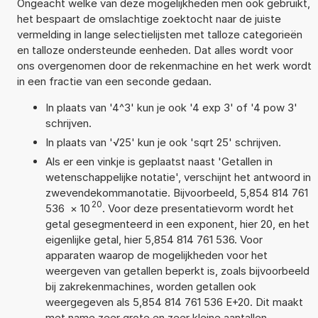
Ongeacht welke van deze mogelijkheden men ook gebruikt,
het bespaart de omslachtige zoektocht naar de juiste
vermelding in lange selectielijsten met talloze categorieën
en talloze ondersteunde eenheden. Dat alles wordt voor
ons overgenomen door de rekenmachine en het werk wordt
in een fractie van een seconde gedaan.
In plaats van '4^3' kun je ook '4 exp 3' of '4 pow 3'
schrijven.
In plaats van '√25' kun je ook 'sqrt 25' schrijven.
Als er een vinkje is geplaatst naast 'Getallen in
wetenschappelijke notatie', verschijnt het antwoord in
zwevendekommanotatie. Bijvoorbeeld, 5,854 814 761
20
536
×
10
. Voor deze presentatievorm wordt het
getal gesegmenteerd in een exponent, hier 20, en het
eigenlijke getal, hier 5,854 814 761 536. Voor
apparaten waarop de mogelijkheden voor het
weergeven van getallen beperkt is, zoals bijvoorbeeld
bij zakrekenmachines, worden getallen ook
weergegeven als 5,854 814 761 536 E+20. Dit maakt
met name zeer grote en zeer kleine aantallen