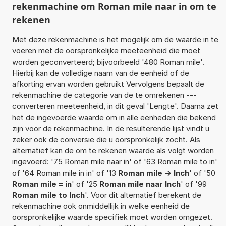
rekenmachine om Roman mile naar in om te
rekenen
Met deze rekenmachine is het mogelijk om de waarde in te
voeren met de oorspronkelijke meeteenheid die moet
worden geconverteerd; bijvoorbeeld '480 Roman mile'.
Hierbij kan de volledige naam van de eenheid of de
afkorting ervan worden gebruikt Vervolgens bepaalt de
rekenmachine de categorie van de te omrekenen ---
converteren meeteenheid, in dit geval 'Lengte'. Daarna zet
het de ingevoerde waarde om in alle eenheden die bekend
zijn voor de rekenmachine. In de resulterende lijst vindt u
zeker ook de conversie die u oorspronkelijk zocht. Als
alternatief kan de om te rekenen waarde als volgt worden
ingevoerd: '75 Roman mile naar in' of '63 Roman mile to in'
of '64 Roman mile in in' of '13
Roman mile -> Inch
' of '50
Roman mile = in
' of '25
Roman mile naar Inch
' of '99
Roman mile to Inch
'. Voor dit alternatief berekent de
rekenmachine ook onmiddellijk in welke eenheid de
oorspronkelijke waarde specifiek moet worden omgezet.