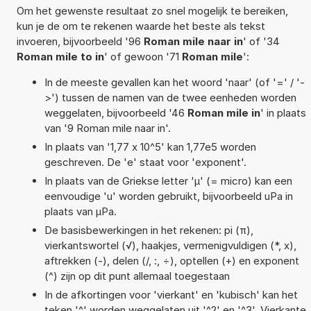
Om het gewenste resultaat zo snel mogelijk te bereiken,
kun je de om te rekenen waarde het beste als tekst
invoeren, bijvoorbeeld '96
Roman mile naar in
' of '34
Roman mile to in
' of gewoon '71
Roman mile
':
In de meeste gevallen kan het woord 'naar' (of '=' / '-
>') tussen de namen van de twee eenheden worden
weggelaten, bijvoorbeeld '46
Roman mile in
' in plaats
van '9 Roman mile naar in'.
In plaats van '1,77 x 10^5' kan 1,77e5 worden
geschreven. De 'e' staat voor 'exponent'.
In plaats van de Griekse letter 'µ' (= micro) kan een
eenvoudige 'u' worden gebruikt, bijvoorbeeld uPa in
plaats van µPa.
De basisbewerkingen in het rekenen: pi (π),
vierkantswortel (√), haakjes, vermenigvuldigen (*, x),
aftrekken (-), delen (/, :, ÷), optellen (+) en exponent
(^) zijn op dit punt allemaal toegestaan
In de afkortingen voor 'vierkant' en 'kubisch' kan het
teken '^' worden weggelaten uit '^2' en '^3'. Vierkante