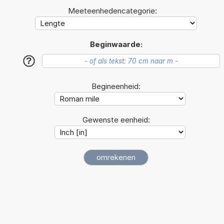
Meeteenhedencategorie:
Beginwaarde:
?
Begineenheid:
Gewenste eenheid: