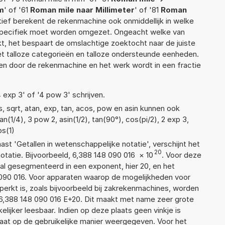
m
' of '61
Roman mile naar Millimeter
' of '81
Roman
natief berekent de rekenmachine ook onmiddellijk in welke
 specifiek moet worden omgezet. Ongeacht welke van
, het bespaart de omslachtige zoektocht naar de juiste
met talloze categorieën en talloze ondersteunde eenheden.
n door de rekenmachine en het werk wordt in een fractie
4 exp 3' of '4 pow 3' schrijven.
, sqrt, atan, exp, tan, acos, pow en asin kunnen ook
(1/4), 3 pow 2, asin(1/2), tan(90°), cos(pi/2), 2 exp 3,
os(1)
aast 'Getallen in wetenschappelijke notatie', verschijnt het
20
atie. Bijvoorbeeld, 6,388 148 090 016
×
10
. Voor deze
al gesegmenteerd in een exponent, hier 20, en het
48 090 016. Voor apparaten waarop de mogelijkheden voor
erkt is, zoals bijvoorbeeld bij zakrekenmachines, worden
6,388 148 090 016 E+20. Dit maakt met name zeer grote
elijker leesbaar. Indien op deze plaats geen vinkje is
taat op de gebruikelijke manier weergegeven. Voor het