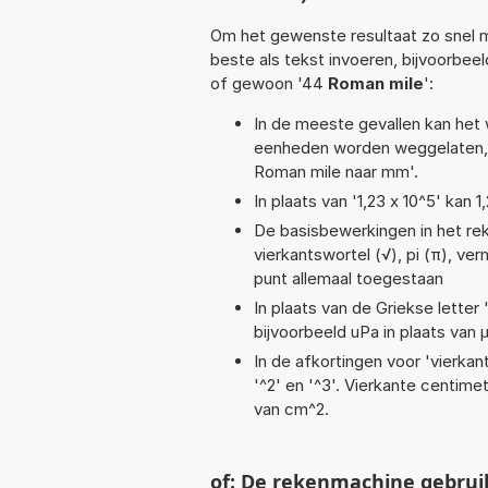
Om het gewenste resultaat zo snel m
beste als tekst invoeren, bijvoorbee
of gewoon '44
Roman mile
':
In de meeste gevallen kan het 
eenheden worden weggelaten, 
Roman mile naar mm'.
In plaats van '1,23 x 10^5' kan
De basisbewerkingen in het rek
vierkantswortel (√), pi (π), verm
punt allemaal toegestaan
In plaats van de Griekse letter
bijvoorbeeld uPa in plaats van 
In de afkortingen voor 'vierkan
'^2' en '^3'. Vierkante centim
van cm^2.
of: De rekenmachine gebrui