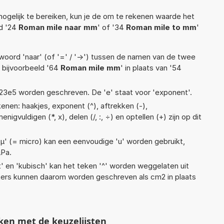
ogelijk te bereiken, kun je de om te rekenen waarde het
ld '24
Roman mile naar mm
' of '34
Roman mile to mm
'
woord 'naar' (of '=' / '->') tussen de namen van de twee
bijvoorbeeld '64
Roman mile mm
' in plaats van '54
 1,23e5 worden geschreven. De 'e' staat voor 'exponent'.
enen: haakjes, exponent (^), aftrekken (-),
enigvuldigen (*, x), delen (/, :, ÷) en optellen (+) zijn op dit
 'µ' (= micro) kan een eenvoudige 'u' worden gebruikt,
µPa.
t' en 'kubisch' kan het teken '^' worden weggelaten uit
eters kunnen daarom worden geschreven als cm2 in plaats
ken met de keuzelijsten