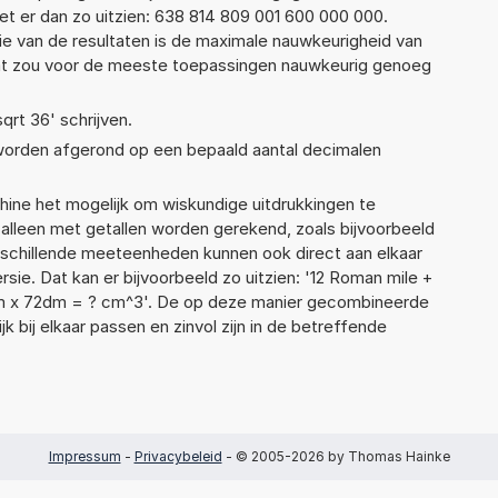
t er dan zo uitzien: 638 814 809 001 600 000 000.
ie van de resultaten is de maximale nauwkeurigheid van
Dat zou voor de meeste toepassingen nauwkeurig genoeg
sqrt 36' schrijven.
 worden afgerond op een bepaald aantal decimalen
ne het mogelijk om wiskundige uitdrukkingen te
t alleen met getallen worden gerekend, zoals bijvoorbeeld
rschillende meeteenheden kunnen ook direct aan elkaar
sie. Dat kan er bijvoorbeeld zo uitzien: '12 Roman mile +
cm x 72dm = ? cm^3'. De op deze manier gecombineerde
 bij elkaar passen en zinvol zijn in de betreffende
Impressum
-
Privacybeleid
- © 2005-2026 by Thomas Hainke