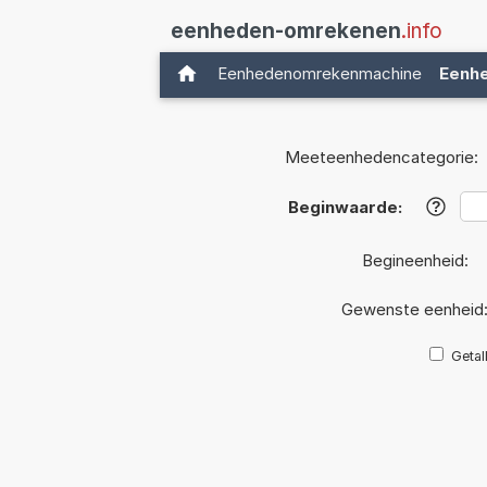
eenheden-omrekenen
.info
Eenhedenomrekenmachine
Eenh
Meeteenhedencategorie:
Beginwaarde:
?
Begineenheid:
Gewenste eenheid
Getal