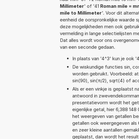
Millimeter
' of '41
Roman mile = m
mile to Millimeter
'. Voor dit alter
eenheid de oorspronkelijke waarde
deze mogelijkheden men ook gebruikt
vermelding in lange selectielijsten 
Dat alles wordt voor ons overgenome
van een seconde gedaan.
In plaats van '4^3' kun je ook '
De wiskundige functies sin, cos
worden gebruikt. Voorbeeld: atan
sin(90), sin(π/2), sqrt(4) of ac
Als er een vinkje is geplaatst n
antwoord in zwevendekommanot
presentatievorm wordt het get
eigenlijke getal, hier 6,388 1
het weergeven van getallen bep
getallen ook weergegeven als 
en zeer kleine aantallen gemakk
geplaatst, dan wordt het resul