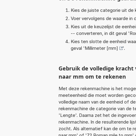
Kies de juiste categorie uit de k
Voer vervolgens de waarde in d
Kies uit de keuzelijst de eenh
-- converteren, in dit geval '
Ro
Kies ten slotte de eenheid waa
geval '
Millimeter [mm]
'.
Gebruik de volledige krach
naar mm om te rekenen
Met deze rekenmachine is het mogeli
meeteenheid die moet worden geconve
volledige naam van de eenheid of de
rekenmachine de categorie van de te
'Lengte'. Daarna zet het de ingevoe
rekenmachine. In de resulterende lijs
zocht. Als alternatief kan de om te 
naar mm' of '72 Roman mile to mm' 