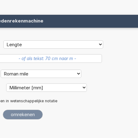
edenrekenmachine
:
len in wetenschappelijke notatie