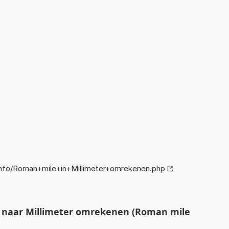
nfo/Roman+mile+in+Millimeter+omrekenen.php
naar Millimeter omrekenen (Roman mile