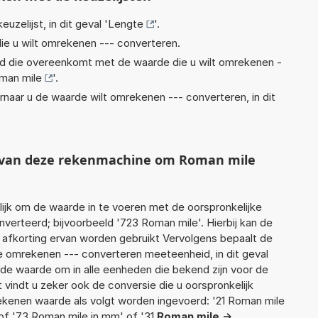
euzelijst, in dit geval '
Lengte
'.
ie u wilt omrekenen --- converteren.
eid die overeenkomt met de waarde die u wilt omrekenen -
man mile
'.
rnaar u de waarde wilt omrekenen --- converteren, in dit
t van deze rekenmachine om Roman mile
jk om de waarde in te voeren met de oorspronkelijke
rteerd; bijvoorbeeld '723 Roman mile'. Hierbij kan de
 afkorting ervan worden gebruikt Vervolgens bepaalt de
 omrekenen --- converteren meeteenheid, in dit geval
rde waarde om in alle eenheden die bekend zijn voor de
t vindt u zeker ook de conversie die u oorspronkelijk
rekenen waarde als volgt worden ingevoerd: '21 Roman mile
of '73 Roman mile in mm' of '31
Roman mile ->