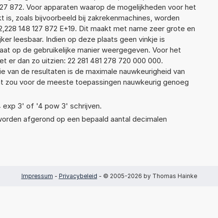
48 127 872. Voor apparaten waarop de mogelijkheden voor het
 is, zoals bijvoorbeeld bij zakrekenmachines, worden
2,228 148 127 872 E+19. Dit maakt met name zeer grote en
jker leesbaar. Indien op deze plaats geen vinkje is
taat op de gebruikelijke manier weergegeven. Voor het
 er dan zo uitzien: 22 281 481 278 720 000 000.
ie van de resultaten is de maximale nauwkeurigheid van
Dat zou voor de meeste toepassingen nauwkeurig genoeg
4 exp 3' of '4 pow 3' schrijven.
 worden afgerond op een bepaald aantal decimalen
Impressum
-
Privacybeleid
- © 2005-2026 by Thomas Hainke