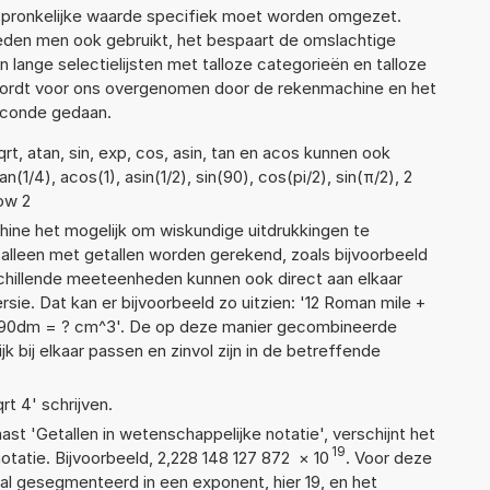
rspronkelijke waarde specifiek moet worden omgezet.
den men ook gebruikt, het bespaart de omslachtige
n lange selectielijsten met talloze categorieën en talloze
wordt voor ons overgenomen door de rekenmachine en het
econde gedaan.
t, atan, sin, exp, cos, asin, tan en acos kunnen ook
(1/4), acos(1), asin(1/2), sin(90), cos(pi/2), sin(π/2), 2
pow 2
ne het mogelijk om wiskundige uitdrukkingen te
t alleen met getallen worden gerekend, zoals bijvoorbeeld
schillende meeteenheden kunnen ook direct aan elkaar
sie. Dat kan er bijvoorbeeld zo uitzien: '12 Roman mile +
 90dm = ? cm^3'. De op deze manier gecombineerde
 bij elkaar passen en zinvol zijn in de betreffende
rt 4' schrijven.
aast 'Getallen in wetenschappelijke notatie', verschijnt het
19
atie. Bijvoorbeeld, 2,228 148 127 872
×
10
. Voor deze
al gesegmenteerd in een exponent, hier 19, en het