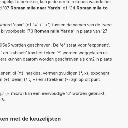
ogelijk te bereiken, kun je de om te rekenen waarde het
ld '87
Roman mile naar Yards
' of '34
Roman mile to
:
woord 'naar' (of '=' / '->') tussen de namen van de twee
bijvoorbeeld '73
Roman mile Yards
' in plaats van '27
 1,95e5 worden geschreven. De 'e' staat voor 'exponent'.
t' en 'kubisch' kan het teken '^' worden weggelaten uit
eters kunnen daarom worden geschreven als cm2 in plaats
enen: pi (π), haakjes, vermenigvuldigen (*, x), exponent
n (+), delen (/, :, ÷) en aftrekken (-) zijn op dit punt
 'µ' (= micro) kan een eenvoudige 'u' worden gebruikt,
µPa.
ken met de keuzelijsten