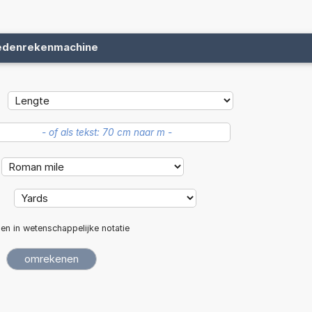
edenrekenmachine
:
len in wetenschappelijke notatie