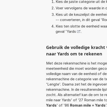
Kies de juiste categorie uit de k
Voer vervolgens de waarde in d
Kies uit de keuzelijst de eenh
-- converteren, in dit geval '
Ro
Kies ten slotte de eenheid waa
geval '
Yards
'.
Gebruik de volledige krach
naar Yards om te rekenen
Met deze rekenmachine is het mogeli
meeteenheid die moet worden geconve
volledige naam van de eenheid of de
rekenmachine de categorie van de te
'Lengte'. Daarna zet het de ingevoe
rekenmachine. In de resulterende lijs
zocht. Als alternatief kan de om te
mile naar Yards' of '27 Roman mile t
Yards
' of '86
Roman mile = Yards