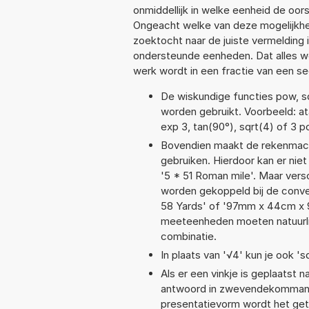
onmiddellijk in welke eenheid de oo
Ongeacht welke van deze mogelijkhe
zoektocht naar de juiste vermelding i
ondersteunde eenheden. Dat alles 
werk wordt in een fractie van een s
De wiskundige functies pow, sqr
worden gebruikt. Voorbeeld: atan
exp 3, tan(90°), sqrt(4) of 3 
Bovendien maakt de rekenmachi
gebruiken. Hierdoor kan er nie
'5 * 51 Roman mile'. Maar ver
worden gekoppeld bij de conver
58 Yards' of '97mm x 44cm x
meeteenheden moeten natuurlijk
combinatie.
In plaats van '√4' kun je ook 'sq
Als er een vinkje is geplaatst n
antwoord in zwevendekommanot
presentatievorm wordt het get