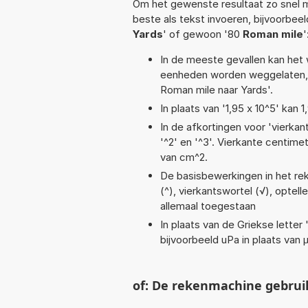
Om het gewenste resultaat zo snel m
beste als tekst invoeren, bijvoorbee
Yards
' of gewoon '80
Roman mile
'
In de meeste gevallen kan het 
eenheden worden weggelaten, 
Roman mile naar Yards'.
In plaats van '1,95 x 10^5' kan
In de afkortingen voor 'vierkan
'^2' en '^3'. Vierkante centim
van cm^2.
De basisbewerkingen in het rek
(^), vierkantswortel (√), optelle
allemaal toegestaan
In plaats van de Griekse letter
bijvoorbeeld uPa in plaats van 
of: De rekenmachine gebrui