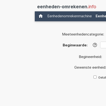
eenheden-omrekenen
.info
Eenhedenomrekenmachine
Eenh
Meeteenhedencategorie:
Beginwaarde:
?
Begineenheid:
Gewenste eenheid
Getal