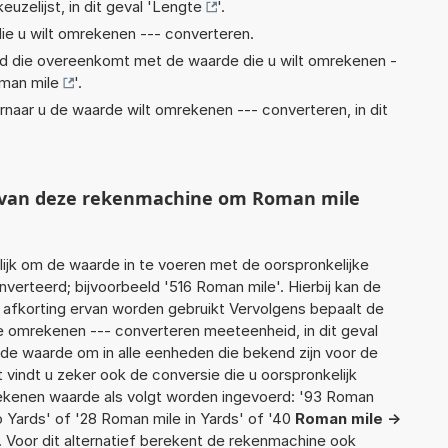
euzelijst, in dit geval '
Lengte
'.
ie u wilt omrekenen --- converteren.
eid die overeenkomt met de waarde die u wilt omrekenen -
man mile
'.
rnaar u de waarde wilt omrekenen --- converteren, in dit
t van deze rekenmachine om Roman mile
jk om de waarde in te voeren met de oorspronkelijke
rteerd; bijvoorbeeld '516 Roman mile'. Hierbij kan de
 afkorting ervan worden gebruikt Vervolgens bepaalt de
 omrekenen --- converteren meeteenheid, in dit geval
rde waarde om in alle eenheden die bekend zijn voor de
t vindt u zeker ook de conversie die u oorspronkelijk
 rekenen waarde als volgt worden ingevoerd: '93 Roman
o Yards' of '28 Roman mile in Yards' of '40
Roman mile ->
'. Voor dit alternatief berekent de rekenmachine ook