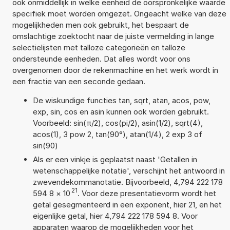
ook onmiddellijk in welke eenheid de oorspronkelijke waarde
specifiek moet worden omgezet. Ongeacht welke van deze
mogelijkheden men ook gebruikt, het bespaart de
omslachtige zoektocht naar de juiste vermelding in lange
selectielijsten met talloze categorieën en talloze
ondersteunde eenheden. Dat alles wordt voor ons
overgenomen door de rekenmachine en het werk wordt in
een fractie van een seconde gedaan.
De wiskundige functies tan, sqrt, atan, acos, pow,
exp, sin, cos en asin kunnen ook worden gebruikt.
Voorbeeld: sin(π/2), cos(pi/2), asin(1/2), sqrt(4),
acos(1), 3 pow 2, tan(90°), atan(1/4), 2 exp 3 of
sin(90)
Als er een vinkje is geplaatst naast 'Getallen in
wetenschappelijke notatie', verschijnt het antwoord in
zwevendekommanotatie. Bijvoorbeeld, 4,794 222 178
21
594 8
×
10
. Voor deze presentatievorm wordt het
getal gesegmenteerd in een exponent, hier 21, en het
eigenlijke getal, hier 4,794 222 178 594 8. Voor
apparaten waarop de mogelijkheden voor het