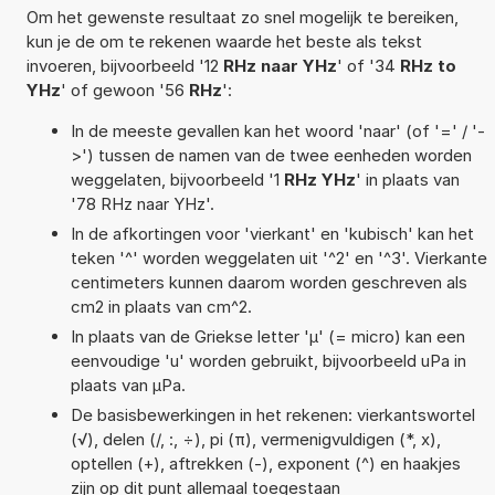
Om het gewenste resultaat zo snel mogelijk te bereiken,
kun je de om te rekenen waarde het beste als tekst
invoeren, bijvoorbeeld '12
RHz naar YHz
' of '34
RHz to
YHz
' of gewoon '56
RHz
':
In de meeste gevallen kan het woord 'naar' (of '=' / '-
>') tussen de namen van de twee eenheden worden
weggelaten, bijvoorbeeld '1
RHz YHz
' in plaats van
'78 RHz naar YHz'.
In de afkortingen voor 'vierkant' en 'kubisch' kan het
teken '^' worden weggelaten uit '^2' en '^3'. Vierkante
centimeters kunnen daarom worden geschreven als
cm2 in plaats van cm^2.
In plaats van de Griekse letter 'µ' (= micro) kan een
eenvoudige 'u' worden gebruikt, bijvoorbeeld uPa in
plaats van µPa.
De basisbewerkingen in het rekenen: vierkantswortel
(√), delen (/, :, ÷), pi (π), vermenigvuldigen (*, x),
optellen (+), aftrekken (-), exponent (^) en haakjes
zijn op dit punt allemaal toegestaan