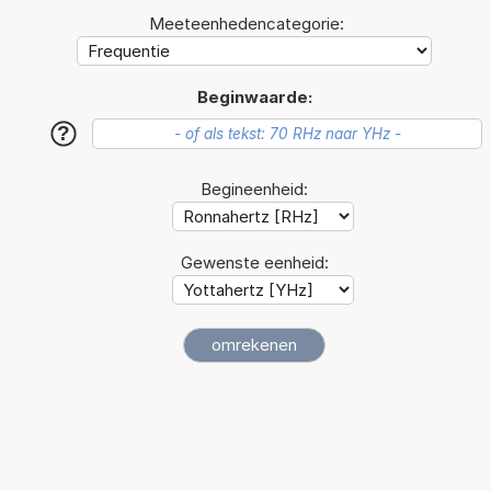
Meeteenhedencategorie:
Beginwaarde:
?
Begineenheid:
Gewenste eenheid: