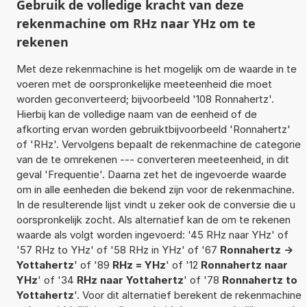
Gebruik de volledige kracht van deze
rekenmachine om RHz naar YHz om te
rekenen
Met deze rekenmachine is het mogelijk om de waarde in te
voeren met de oorspronkelijke meeteenheid die moet
worden geconverteerd; bijvoorbeeld '108 Ronnahertz'.
Hierbij kan de volledige naam van de eenheid of de
afkorting ervan worden gebruiktbijvoorbeeld 'Ronnahertz'
of 'RHz'. Vervolgens bepaalt de rekenmachine de categorie
van de te omrekenen --- converteren meeteenheid, in dit
geval 'Frequentie'. Daarna zet het de ingevoerde waarde
om in alle eenheden die bekend zijn voor de rekenmachine.
In de resulterende lijst vindt u zeker ook de conversie die u
oorspronkelijk zocht. Als alternatief kan de om te rekenen
waarde als volgt worden ingevoerd: '45 RHz naar YHz' of
'57 RHz to YHz' of '58 RHz in YHz' of '67
Ronnahertz ->
Yottahertz
' of '89
RHz = YHz
' of '12
Ronnahertz naar
YHz
' of '34
RHz naar Yottahertz
' of '78
Ronnahertz to
Yottahertz
'. Voor dit alternatief berekent de rekenmachine