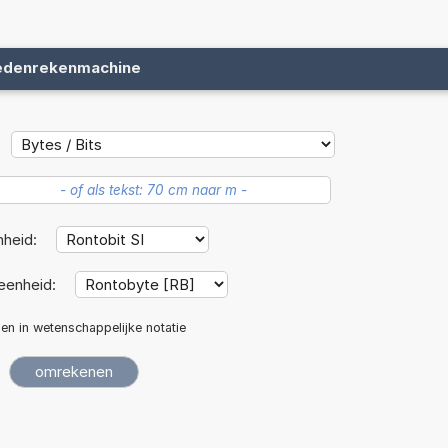
edenrekenmachine
nheid:
eenheid:
len in wetenschappelijke notatie