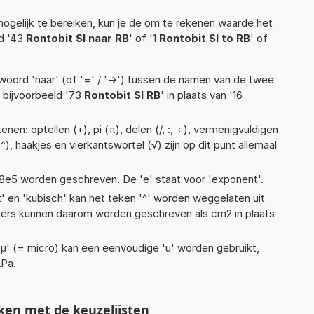
ogelijk te bereiken, kun je de om te rekenen waarde het
ld '43
Rontobit SI naar RB
' of '1
Rontobit SI to RB
' of
woord 'naar' (of '=' / '->') tussen de namen van de twee
bijvoorbeeld '73
Rontobit SI RB
' in plaats van '16
nen: optellen (+), pi (π), delen (/, :, ÷), vermenigvuldigen
(^), haakjes en vierkantswortel (√) zijn op dit punt allemaal
 1,18e5 worden geschreven. De 'e' staat voor 'exponent'.
t' en 'kubisch' kan het teken '^' worden weggelaten uit
eters kunnen daarom worden geschreven als cm2 in plaats
 'µ' (= micro) kan een eenvoudige 'u' worden gebruikt,
µPa.
ken met de keuzelijsten