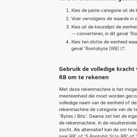
Kies de juiste categorie uit de k
Voer vervolgens de waarde in d
Kies uit de keuzelijst de eenh
-- converteren, in dit geval '
Ro
Kies ten slotte de eenheid waa
geval '
Rontobyte [RB]
'.
Gebruik de volledige krach
RB om te rekenen
Met deze rekenmachine is het mogeli
meeteenheid die moet worden geconve
volledige naam van de eenheid of de
rekenmachine de categorie van de te
'Bytes / Bits'. Daarna zet het de in
de rekenmachine. In de resulterende l
zocht. Als alternatief kan de om te 
naar RB' of '5 Rontobit SI to RB' of 