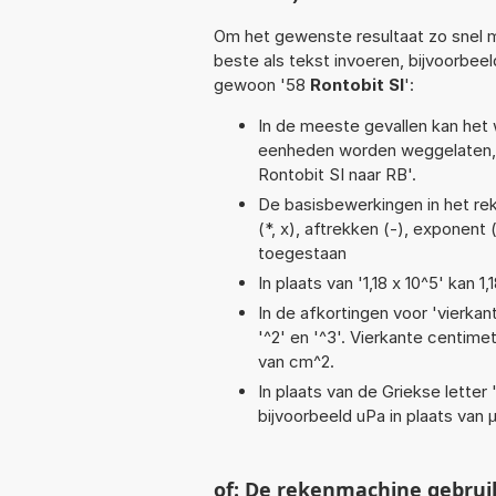
Om het gewenste resultaat zo snel m
beste als tekst invoeren, bijvoorbee
gewoon '58
Rontobit SI
':
In de meeste gevallen kan het 
eenheden worden weggelaten, 
Rontobit SI naar RB'.
De basisbewerkingen in het reke
(*, x), aftrekken (-), exponent 
toegestaan
In plaats van '1,18 x 10^5' kan
In de afkortingen voor 'vierkan
'^2' en '^3'. Vierkante centim
van cm^2.
In plaats van de Griekse letter
bijvoorbeeld uPa in plaats van 
of: De rekenmachine gebrui