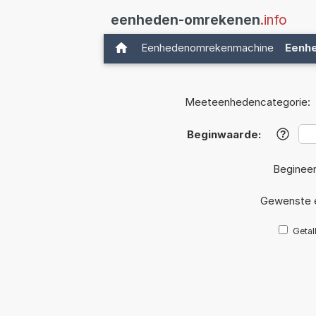
eenheden-omrekenen
.info
Eenhedenomrekenmachine
Eenh
Meeteenhedencategorie:
Beginwaarde:
?
Beginee
Gewenste 
Getal