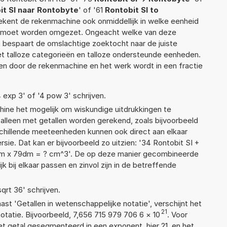
it SI naar Rontobyte
' of '61
Rontobit SI to
erekent de rekenmachine ook onmiddellijk in welke eenheid
ek moet worden omgezet. Ongeacht welke van deze
 bespaart de omslachtige zoektocht naar de juiste
met talloze categorieën en talloze ondersteunde eenheden.
n door de rekenmachine en het werk wordt in een fractie
4 exp 3' of '4 pow 3' schrijven.
ne het mogelijk om wiskundige uitdrukkingen te
t alleen met getallen worden gerekend, zoals bijvoorbeeld
schillende meeteenheden kunnen ook direct aan elkaar
ie. Dat kan er bijvoorbeeld zo uitzien: '34 Rontobit SI +
cm x 79dm = ? cm^3'. De op deze manier gecombineerde
 bij elkaar passen en zinvol zijn in de betreffende
sqrt 36' schrijven.
aast 'Getallen in wetenschappelijke notatie', verschijnt het
21
atie. Bijvoorbeeld, 7,656 715 979 706 6
×
10
. Voor
t getal gesegmenteerd in een exponent, hier 21, en het