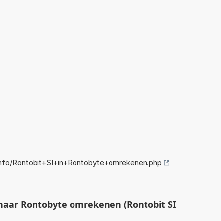
nfo/Rontobit+SI+in+Rontobyte+omrekenen.php
naar Rontobyte omrekenen (Rontobit SI