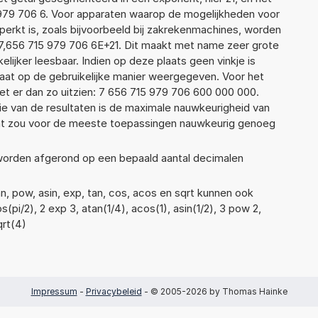
15 979 706 6. Voor apparaten waarop de mogelijkheden voor
erkt is, zoals bijvoorbeeld bij zakrekenmachines, worden
7,656 715 979 706 6E+21. Dit maakt met name zeer grote
elijker leesbaar. Indien op deze plaats geen vinkje is
taat op de gebruikelijke manier weergegeven. Voor het
t er dan zo uitzien: 7 656 715 979 706 600 000 000.
ie van de resultaten is de maximale nauwkeurigheid van
Dat zou voor de meeste toepassingen nauwkeurig genoeg
 worden afgerond op een bepaald aantal decimalen
n, pow, asin, exp, tan, cos, acos en sqrt kunnen ook
pi/2), 2 exp 3, atan(1/4), acos(1), asin(1/2), 3 pow 2,
qrt(4)
Impressum
-
Privacybeleid
- © 2005-2026 by Thomas Hainke