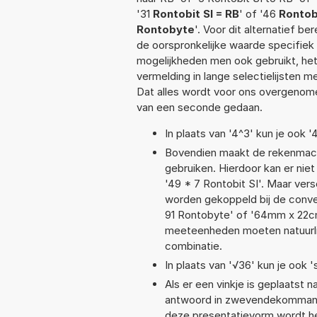
'31
Rontobit SI = RB
' of '46
Rontob
Rontobyte
'. Voor dit alternatief b
de oorspronkelijke waarde specifi
mogelijkheden men ook gebruikt, het
vermelding in lange selectielijsten 
Dat alles wordt voor ons overgenome
van een seconde gedaan.
In plaats van '4^3' kun je ook '
Bovendien maakt de rekenmachi
gebruiken. Hierdoor kan er nie
'49 * 7 Rontobit SI'. Maar ver
worden gekoppeld bij de convers
91 Rontobyte' of '64mm x 22
meeteenheden moeten natuurlijk
combinatie.
In plaats van '√36' kun je ook '
Als er een vinkje is geplaatst n
antwoord in zwevendekommanot
deze presentatievorm wordt he