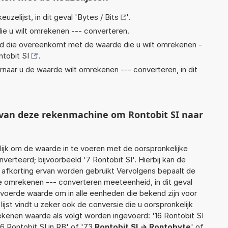
euzelijst, in dit geval '
Bytes / Bits
'.
ie u wilt omrekenen --- converteren.
eid die overeenkomt met de waarde die u wilt omrekenen -
ntobit SI
'.
rnaar u de waarde wilt omrekenen --- converteren, in dit
t van deze rekenmachine om Rontobit SI naar
jk om de waarde in te voeren met de oorspronkelijke
rteerd; bijvoorbeeld '7 Rontobit SI'. Hierbij kan de
 afkorting ervan worden gebruikt Vervolgens bepaalt de
 omrekenen --- converteren meeteenheid, in dit geval
gevoerde waarde om in alle eenheden die bekend zijn voor
ijst vindt u zeker ook de conversie die u oorspronkelijk
rekenen waarde als volgt worden ingevoerd: '16 Rontobit SI
'6 Rontobit SI in RB' of '73
Rontobit SI -> Rontobyte
' of