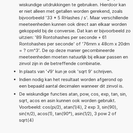
wiskundige uitdrukkingen te gebruiken. Hierdoor kan
er niet alleen met getallen worden gerekend, zoals
bijvoorbeeld '33 * 5 RHashes / s'. Maar verschillende
meeteenheden kunnen ook direct aan elkaar worden
gekoppeld bij de conversie. Dat kan er bijvoorbeeld zo
uitzien: '89 Rontohashes per seconde + 61
Rontohashes per seconde' of '76mm x 48cm x 20dm
= ? cm^3'. De op deze manier gecombineerde
meeteenheden moeten natuurlijk bij elkaar passen en
zinvol zijn in de betreffende combinatie.
In plaats van '√9' kun je ook 'sqrt 9' schrijven.
Indien nodig kan het resultaat worden afgerond op
een bepaald aantal decimalen wanneer dit zinvol is.
De wiskundige functies atan, pow, cos, exp, tan, sin,
sqrt, acos en asin kunnen ook worden gebruikt.
Voorbeeld: cos(pi/2), atan(1/4), 2 exp 3, sin(90),
sin(π/2), acos(1), tan(90°), asin(1/2), 3 pow 2 of
sqrt(4)