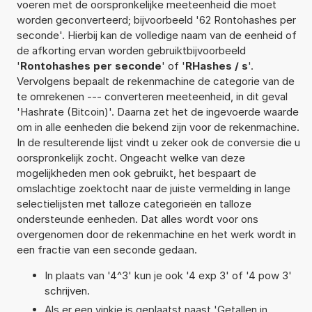
voeren met de oorspronkelijke meeteenheid die moet
worden geconverteerd; bijvoorbeeld '62 Rontohashes per
seconde'. Hierbij kan de volledige naam van de eenheid of
de afkorting ervan worden gebruiktbijvoorbeeld
'
Rontohashes per seconde
' of '
RHashes / s
'.
Vervolgens bepaalt de rekenmachine de categorie van de
te omrekenen --- converteren meeteenheid, in dit geval
'Hashrate (Bitcoin)'. Daarna zet het de ingevoerde waarde
om in alle eenheden die bekend zijn voor de rekenmachine.
In de resulterende lijst vindt u zeker ook de conversie die u
oorspronkelijk zocht. Ongeacht welke van deze
mogelijkheden men ook gebruikt, het bespaart de
omslachtige zoektocht naar de juiste vermelding in lange
selectielijsten met talloze categorieën en talloze
ondersteunde eenheden. Dat alles wordt voor ons
overgenomen door de rekenmachine en het werk wordt in
een fractie van een seconde gedaan.
In plaats van '4^3' kun je ook '4 exp 3' of '4 pow 3'
schrijven.
Als er een vinkje is geplaatst naast 'Getallen in