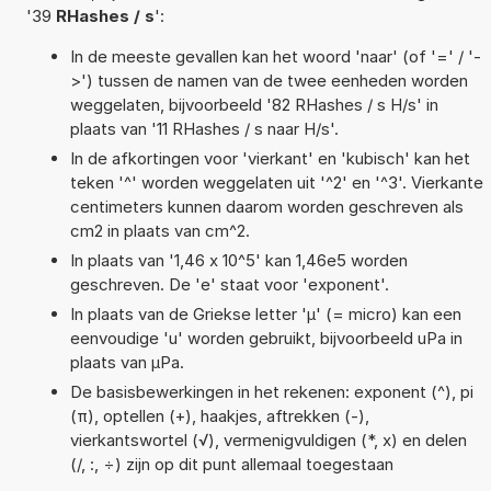
'39
RHashes / s
':
In de meeste gevallen kan het woord 'naar' (of '=' / '-
>') tussen de namen van de twee eenheden worden
weggelaten, bijvoorbeeld '82 RHashes / s H/s' in
plaats van '11 RHashes / s naar H/s'.
In de afkortingen voor 'vierkant' en 'kubisch' kan het
teken '^' worden weggelaten uit '^2' en '^3'. Vierkante
centimeters kunnen daarom worden geschreven als
cm2 in plaats van cm^2.
In plaats van '1,46 x 10^5' kan 1,46e5 worden
geschreven. De 'e' staat voor 'exponent'.
In plaats van de Griekse letter 'µ' (= micro) kan een
eenvoudige 'u' worden gebruikt, bijvoorbeeld uPa in
plaats van µPa.
De basisbewerkingen in het rekenen: exponent (^), pi
(π), optellen (+), haakjes, aftrekken (-),
vierkantswortel (√), vermenigvuldigen (*, x) en delen
(/, :, ÷) zijn op dit punt allemaal toegestaan