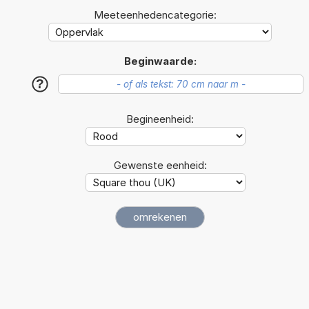
Meeteenhedencategorie:
Beginwaarde:
?
Begineenheid:
Gewenste eenheid: