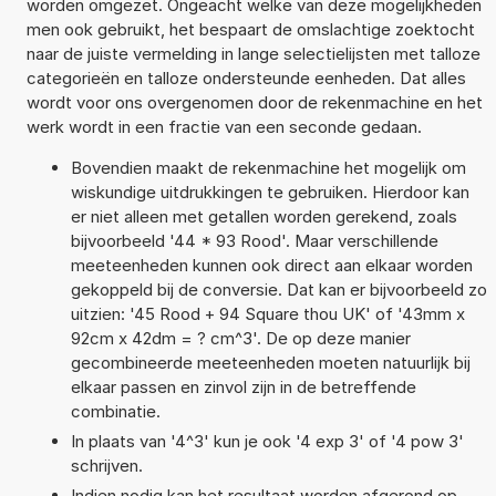
worden omgezet. Ongeacht welke van deze mogelijkheden
men ook gebruikt, het bespaart de omslachtige zoektocht
naar de juiste vermelding in lange selectielijsten met talloze
categorieën en talloze ondersteunde eenheden. Dat alles
wordt voor ons overgenomen door de rekenmachine en het
werk wordt in een fractie van een seconde gedaan.
Bovendien maakt de rekenmachine het mogelijk om
wiskundige uitdrukkingen te gebruiken. Hierdoor kan
er niet alleen met getallen worden gerekend, zoals
bijvoorbeeld '44 * 93 Rood'. Maar verschillende
meeteenheden kunnen ook direct aan elkaar worden
gekoppeld bij de conversie. Dat kan er bijvoorbeeld zo
uitzien: '45 Rood + 94 Square thou UK' of '43mm x
92cm x 42dm = ? cm^3'. De op deze manier
gecombineerde meeteenheden moeten natuurlijk bij
elkaar passen en zinvol zijn in de betreffende
combinatie.
In plaats van '4^3' kun je ook '4 exp 3' of '4 pow 3'
schrijven.
Indien nodig kan het resultaat worden afgerond op