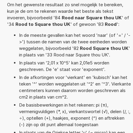
Om het gewenste resultaat zo snel mogelijk te bereiken,
kun je de om te rekenen waarde het beste als tekst
invoeren, bijvoorbeeld '84
Rood naar Square thou UK
' of
'34
Rood to Square thou UK
' of gewoon '83
Rood
':
In de meeste gevallen kan het woord 'naar' (of '=' / '-
>') tussen de namen van de twee eenheden worden
weggelaten, bijvoorbeeld '82
Rood Square thou UK
'
in plaats van '33 Rood naar Square thou UK'.
In plaats van '2,01 x 10^5' kan 2,01e5 worden
geschreven. De 'e' staat voor 'exponent'.
In de afkortingen voor 'vierkant' en 'kubisch' kan het
teken '^' worden weggelaten uit '^2' en '^3'. Vierkante
centimeters kunnen daarom worden geschreven als
cm2 in plaats van cm^2.
De basisbewerkingen in het rekenen: pi (π),
vermenigvuldigen (*, x), vierkantswortel (√), delen (/, :,
÷), optellen (+), haakjes, exponent (^) en aftrekken
(-) zijn op dit punt allemaal toegestaan
In plaats van de Griekse letter 'µ' (= micro) kan een