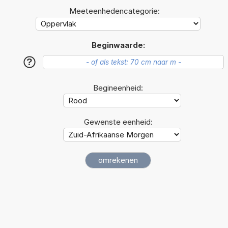
Meeteenhedencategorie:
Beginwaarde:
?
Begineenheid:
Gewenste eenheid: