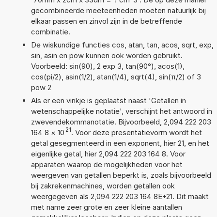
gecombineerde meeteenheden moeten natuurlijk bij
elkaar passen en zinvol zijn in de betreffende
combinatie.
De wiskundige functies cos, atan, tan, acos, sqrt, exp,
sin, asin en pow kunnen ook worden gebruikt.
Voorbeeld: sin(90), 2 exp 3, tan(90°), acos(1),
cos(pi/2), asin(1/2), atan(1/4), sqrt(4), sin(π/2) of 3
pow 2
Als er een vinkje is geplaatst naast 'Getallen in
wetenschappelijke notatie', verschijnt het antwoord in
zwevendekommanotatie. Bijvoorbeeld, 2,094 222 203
21
164 8
×
10
. Voor deze presentatievorm wordt het
getal gesegmenteerd in een exponent, hier 21, en het
eigenlijke getal, hier 2,094 222 203 164 8. Voor
apparaten waarop de mogelijkheden voor het
weergeven van getallen beperkt is, zoals bijvoorbeeld
bij zakrekenmachines, worden getallen ook
weergegeven als 2,094 222 203 164 8E+21. Dit maakt
met name zeer grote en zeer kleine aantallen