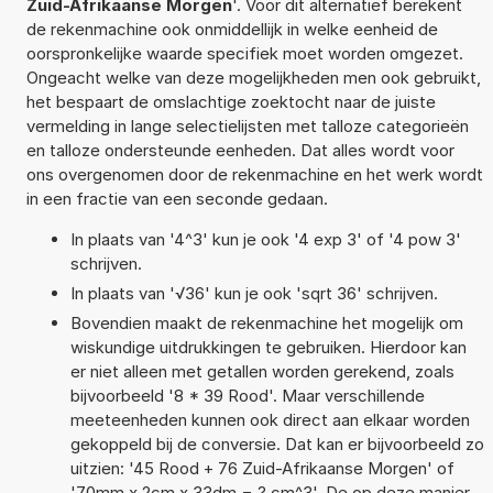
Zuid-Afrikaanse Morgen
'. Voor dit alternatief berekent
de rekenmachine ook onmiddellijk in welke eenheid de
oorspronkelijke waarde specifiek moet worden omgezet.
Ongeacht welke van deze mogelijkheden men ook gebruikt,
het bespaart de omslachtige zoektocht naar de juiste
vermelding in lange selectielijsten met talloze categorieën
en talloze ondersteunde eenheden. Dat alles wordt voor
ons overgenomen door de rekenmachine en het werk wordt
in een fractie van een seconde gedaan.
In plaats van '4^3' kun je ook '4 exp 3' of '4 pow 3'
schrijven.
In plaats van '√36' kun je ook 'sqrt 36' schrijven.
Bovendien maakt de rekenmachine het mogelijk om
wiskundige uitdrukkingen te gebruiken. Hierdoor kan
er niet alleen met getallen worden gerekend, zoals
bijvoorbeeld '8 * 39 Rood'. Maar verschillende
meeteenheden kunnen ook direct aan elkaar worden
gekoppeld bij de conversie. Dat kan er bijvoorbeeld zo
uitzien: '45 Rood + 76 Zuid-Afrikaanse Morgen' of
'70mm x 2cm x 33dm = ? cm^3'. De op deze manier