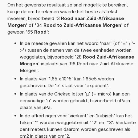
Om het gewenste resultaat zo snel mogelijk te bereiken,
kun je de om te rekenen waarde het beste als tekst
invoeren, bijvoorbeeld '3
Rood naar Zuid-Afrikaanse
Morgen
' of '34
Rood to Zuid-Afrikaanse Morgen
' of
gewoon '65
Rood
':
In de meeste gevallen kan het woord 'naar' (of '=' / '-
>') tussen de namen van de twee eenheden worden
weggelaten, bijvoorbeeld '28
Rood Zuid-Afrikaanse
Morgen
' in plaats van '96 Rood naar Zuid-Afrikaanse
Morgen'.
In plaats van '1,65 x 10^5' kan 1,65e5 worden
geschreven. De 'e' staat voor 'exponent'.
In plaats van de Griekse letter 'µ' (= micro) kan een
eenvoudige 'u' worden gebruikt, bijvoorbeeld uPa in
plaats van µPa.
In de afkortingen voor 'vierkant' en 'kubisch' kan het
teken '^' worden weggelaten uit '^2' en '^3'. Vierkante
centimeters kunnen daarom worden geschreven als
cm2 in plaats van cm^2.