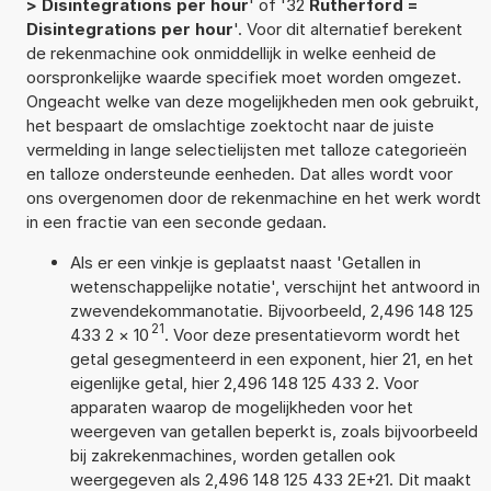
> Disintegrations per hour
' of '32
Rutherford =
Disintegrations per hour
'. Voor dit alternatief berekent
de rekenmachine ook onmiddellijk in welke eenheid de
oorspronkelijke waarde specifiek moet worden omgezet.
Ongeacht welke van deze mogelijkheden men ook gebruikt,
het bespaart de omslachtige zoektocht naar de juiste
vermelding in lange selectielijsten met talloze categorieën
en talloze ondersteunde eenheden. Dat alles wordt voor
ons overgenomen door de rekenmachine en het werk wordt
in een fractie van een seconde gedaan.
Als er een vinkje is geplaatst naast 'Getallen in
wetenschappelijke notatie', verschijnt het antwoord in
zwevendekommanotatie. Bijvoorbeeld, 2,496 148 125
21
433 2
×
10
. Voor deze presentatievorm wordt het
getal gesegmenteerd in een exponent, hier 21, en het
eigenlijke getal, hier 2,496 148 125 433 2. Voor
apparaten waarop de mogelijkheden voor het
weergeven van getallen beperkt is, zoals bijvoorbeeld
bij zakrekenmachines, worden getallen ook
weergegeven als 2,496 148 125 433 2E+21. Dit maakt