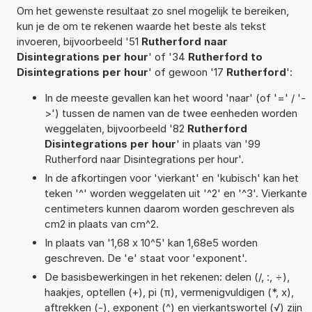
Om het gewenste resultaat zo snel mogelijk te bereiken,
kun je de om te rekenen waarde het beste als tekst
invoeren, bijvoorbeeld '51
Rutherford naar
Disintegrations per hour
' of '34
Rutherford to
Disintegrations per hour
' of gewoon '17
Rutherford
':
In de meeste gevallen kan het woord 'naar' (of '=' / '-
>') tussen de namen van de twee eenheden worden
weggelaten, bijvoorbeeld '82
Rutherford
Disintegrations per hour
' in plaats van '99
Rutherford naar Disintegrations per hour'.
In de afkortingen voor 'vierkant' en 'kubisch' kan het
teken '^' worden weggelaten uit '^2' en '^3'. Vierkante
centimeters kunnen daarom worden geschreven als
cm2 in plaats van cm^2.
In plaats van '1,68 x 10^5' kan 1,68e5 worden
geschreven. De 'e' staat voor 'exponent'.
De basisbewerkingen in het rekenen: delen (/, :, ÷),
haakjes, optellen (+), pi (π), vermenigvuldigen (*, x),
aftrekken (-), exponent (^) en vierkantswortel (√) zijn