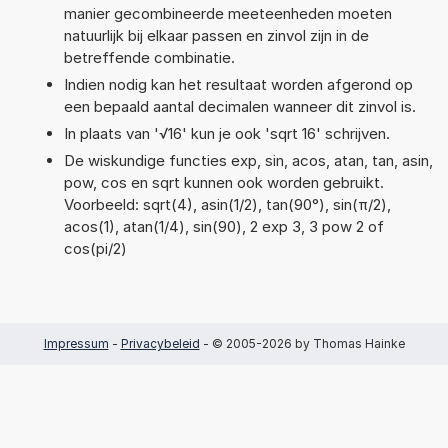
manier gecombineerde meeteenheden moeten
natuurlijk bij elkaar passen en zinvol zijn in de
betreffende combinatie.
Indien nodig kan het resultaat worden afgerond op
een bepaald aantal decimalen wanneer dit zinvol is.
In plaats van '√16' kun je ook 'sqrt 16' schrijven.
De wiskundige functies exp, sin, acos, atan, tan, asin,
pow, cos en sqrt kunnen ook worden gebruikt.
Voorbeeld: sqrt(4), asin(1/2), tan(90°), sin(π/2),
acos(1), atan(1/4), sin(90), 2 exp 3, 3 pow 2 of
cos(pi/2)
Impressum
-
Privacybeleid
- © 2005-2026 by Thomas Hainke