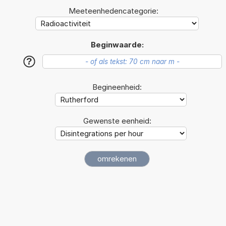
Meeteenhedencategorie:
Beginwaarde:
?
Begineenheid:
Gewenste eenheid: