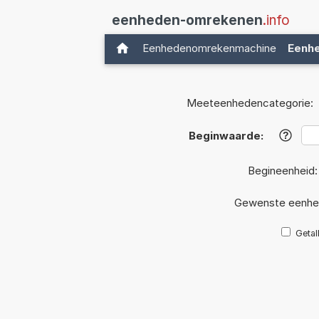
eenheden-omrekenen
.info
Eenhedenomrekenmachine
Eenh
Meeteenhedencategorie:
Beginwaarde:
?
Begineenheid
Gewenste eenhe
Getal