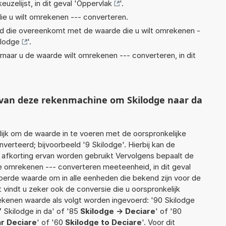
euzelijst, in dit geval '
Oppervlak
'.
ie u wilt omrekenen --- converteren.
eid die overeenkomt met de waarde die u wilt omrekenen -
ilodge
'.
rnaar u de waarde wilt omrekenen --- converteren, in dit
t van deze rekenmachine om Skilodge naar da
jk om de waarde in te voeren met de oorspronkelijke
rteerd; bijvoorbeeld '9 Skilodge'. Hierbij kan de
 afkorting ervan worden gebruikt Vervolgens bepaalt de
 omrekenen --- converteren meeteenheid, in dit geval
voerde waarde om in alle eenheden die bekend zijn voor de
t vindt u zeker ook de conversie die u oorspronkelijk
rekenen waarde als volgt worden ingevoerd: '90 Skilodge
7 Skilodge in da' of '85
Skilodge -> Deciare
' of '80
ar Deciare
' of '60
Skilodge to Deciare
'. Voor dit