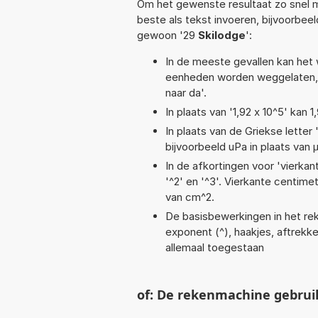
Om het gewenste resultaat zo snel m
beste als tekst invoeren, bijvoorbee
gewoon '29
Skilodge
':
In de meeste gevallen kan het 
eenheden worden weggelaten, 
naar da'.
In plaats van '1,92 x 10^5' kan
In plaats van de Griekse letter
bijvoorbeeld uPa in plaats van 
In de afkortingen voor 'vierkan
'^2' en '^3'. Vierkante centim
van cm^2.
De basisbewerkingen in het reken
exponent (^), haakjes, aftrekken
allemaal toegestaan
of: De rekenmachine gebrui