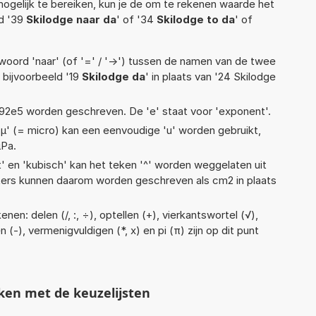
ogelijk te bereiken, kun je de om te rekenen waarde het
ld '39
Skilodge naar da
' of '34
Skilodge to da
' of
woord 'naar' (of '=' / '->') tussen de namen van de twee
bijvoorbeeld '19
Skilodge da
' in plaats van '24 Skilodge
 1,92e5 worden geschreven. De 'e' staat voor 'exponent'.
 'µ' (= micro) kan een eenvoudige 'u' worden gebruikt,
µPa.
t' en 'kubisch' kan het teken '^' worden weggelaten uit
eters kunnen daarom worden geschreven als cm2 in plaats
en: delen (/, :, ÷), optellen (+), vierkantswortel (√),
 (-), vermenigvuldigen (*, x) en pi (π) zijn op dit punt
ken met de keuzelijsten