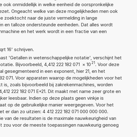
 ook onmiddellijk in welke eenheid de oorspronkelijke
zet. Ongeacht welke van deze mogelijkheden men ook
e zoektocht naar de juiste vermelding in lange
eën en talloze ondersteunde eenheden. Dat alles wordt
machine en het werk wordt in een fractie van een
qrt 16' schrijven.
aast 'Getallen in wetenschappelijke notatie', verschijnt het
21
tie. Bijvoorbeeld, 4,412 222 182 071
×
10
. Voor deze
l gesegmenteerd in een exponent, hier 21, en het
2 182 071. Voor apparaten waarop de mogelijkheden voor het
 is, zoals bijvoorbeeld bij zakrekenmachines, worden
4,412 222 182 071 E+21. Dit maakt met name zeer grote en
jker leesbaar. Indien op deze plaats geen vinkje is
taat op de gebruikelijke manier weergegeven. Voor het
 er dan zo uitzien: 4 412 222 182 071 000 000 000.
ie van de resultaten is de maximale nauwkeurigheid van
Dat zou voor de meeste toepassingen nauwkeurig genoeg