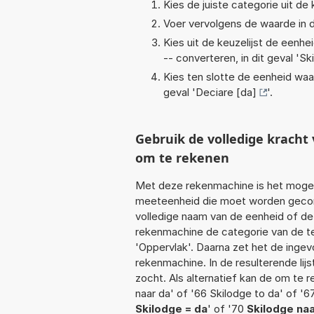
Kies de juiste categorie uit de k
Voer vervolgens de waarde in d
Kies uit de keuzelijst de eenh
-- converteren, in dit geval '
Sk
Kies ten slotte de eenheid waa
geval '
Deciare [da]
'.
Gebruik de volledige krach
om te rekenen
Met deze rekenmachine is het mogeli
meeteenheid die moet worden geconve
volledige naam van de eenheid of de
rekenmachine de categorie van de te
'Oppervlak'. Daarna zet het de inge
rekenmachine. In de resulterende lijs
zocht. Als alternatief kan de om te 
naar da' of '66 Skilodge to da' of '6
Skilodge = da
' of '70
Skilodge na