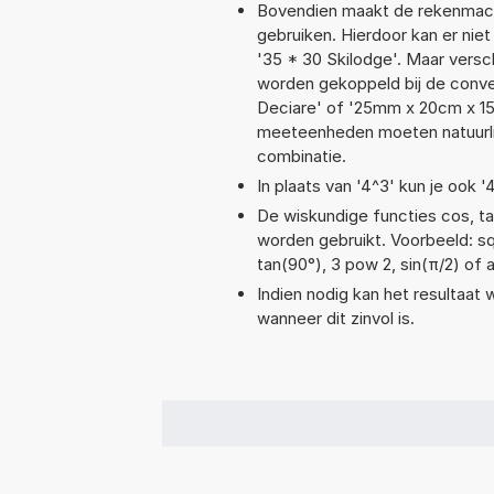
Bovendien maakt de rekenmachi
gebruiken. Hierdoor kan er nie
'35 * 30 Skilodge'. Maar vers
worden gekoppeld bij de conver
Deciare' of '25mm x 20cm x 1
meeteenheden moeten natuurlijk
combinatie.
In plaats van '4^3' kun je ook '
De wiskundige functies cos, tan
worden gebruikt. Voorbeeld: sqrt
tan(90°), 3 pow 2, sin(π/2) of a
Indien nodig kan het resultaat
wanneer dit zinvol is.