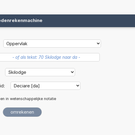
edenrekenmachine
:
id:
len in wetenschappelijke notatie