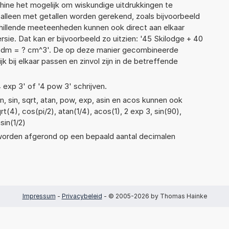
ne het mogelijk om wiskundige uitdrukkingen te
t alleen met getallen worden gerekend, zoals bijvoorbeeld
chillende meeteenheden kunnen ook direct aan elkaar
sie. Dat kan er bijvoorbeeld zo uitzien: '45 Skilodge + 40
5dm = ? cm^3'. De op deze manier gecombineerde
 bij elkaar passen en zinvol zijn in de betreffende
4 exp 3' of '4 pow 3' schrijven.
, sin, sqrt, atan, pow, exp, asin en acos kunnen ook
(4), cos(pi/2), atan(1/4), acos(1), 2 exp 3, sin(90),
sin(1/2)
 worden afgerond op een bepaald aantal decimalen
Impressum
-
Privacybeleid
- © 2005-2026 by Thomas Hainke