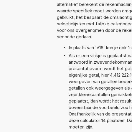
alternatief berekent de rekenmachine
waarde specifiek moet worden omge
gebruikt, het bespaart de omslachtig
selectielijsten met talloze categori
voor ons overgenomen door de reken
seconde gedaan.
In plaats van '√16' kun je ook 's
Als er een vinkje is geplaatst n
antwoord in zwevendekommanota
presentatievorm wordt het geta
eigenlijke getal, hier 4,412 22
weergeven van getallen beperkt
getallen ook weergegeven als 
zeer kleine aantallen gemakkeli
geplaatst, dan wordt het resul
bovenstaande voorbeeld zou het
Onafhankelijk van de presentat
deze calculator 14 plaatsen. 
moeten zijn.