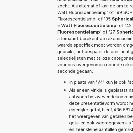
zocht. Als alternatief kan de om te
Watt Fluorescentielamp' of '99 SCP 
Fluorescentielamp' of '85
Spherica
= Watt Fluorescentielamp
' of '42
Fluorescentielamp
' of '27
Spheri
alternatief berekent de rekenmachine
waarde specifiek moet worden omge
gebruikt, het bespaart de omslachtig
selectielijsten met talloze categori
voor ons overgenomen door de reken
seconde gedaan.
In plaats van '√4' kun je ook 'sq
Als er een vinkje is geplaatst n
antwoord in zwevendekommanot
deze presentatievorm wordt he
eigenlijke getal, hier 1,436 6
het weergeven van getallen bep
getallen ook weergegeven als 
en zeer kleine aantallen gemakk