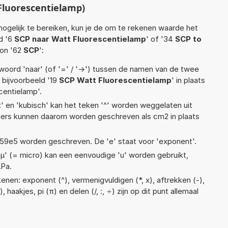
Fluorescentielamp)
ogelijk te bereiken, kun je de om te rekenen waarde het
ld '6
SCP naar Watt Fluorescentielamp
' of '34
SCP to
on '62
SCP
':
woord 'naar' (of '=' / '->') tussen de namen van de twee
bijvoorbeeld '19
SCP Watt Fluorescentielamp
' in plaats
centielamp'.
t' en 'kubisch' kan het teken '^' worden weggelaten uit
eters kunnen daarom worden geschreven als cm2 in plaats
 1,59e5 worden geschreven. De 'e' staat voor 'exponent'.
 'µ' (= micro) kan een eenvoudige 'u' worden gebruikt,
µPa.
nen: exponent (^), vermenigvuldigen (*, x), aftrekken (-),
, haakjes, pi (π) en delen (/, :, ÷) zijn op dit punt allemaal