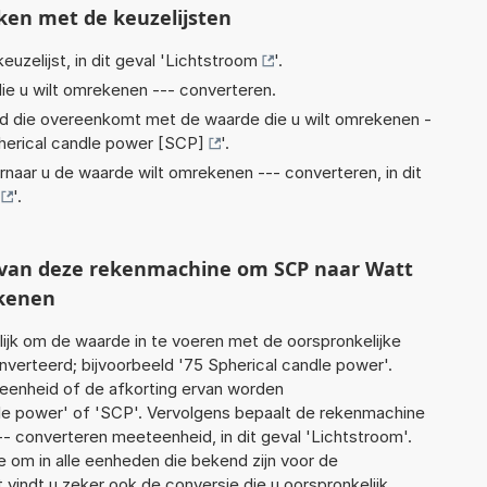
ken met de keuzelijsten
euzelijst, in dit geval '
Lichtstroom
'.
ie u wilt omrekenen --- converteren.
eid die overeenkomt met de waarde die u wilt omrekenen -
herical candle power [SCP]
'.
rnaar u de waarde wilt omrekenen --- converteren, in dit
'.
t van deze rekenmachine om SCP naar Watt
ekenen
jk om de waarde in te voeren met de oorspronkelijke
erteerd; bijvoorbeeld '75 Spherical candle power'.
 eenheid of de afkorting ervan worden
dle power' of 'SCP'. Vervolgens bepaalt de rekenmachine
- converteren meeteenheid, in dit geval 'Lichtstroom'.
 om in alle eenheden die bekend zijn voor de
t vindt u zeker ook de conversie die u oorspronkelijk