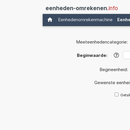
eenheden-omrekenen
.info
Eenhedenomrekenmachine
Eenh
Meeteenhedencategorie:
Beginwaarde:
?
Begineenheid:
Gewenste eenhei
Getal