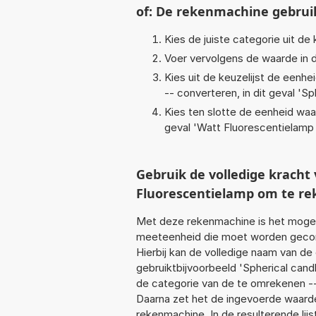
of: De rekenmachine gebrui
Kies de juiste categorie uit de k
Voer vervolgens de waarde in d
Kies uit de keuzelijst de eenh
-- converteren, in dit geval '
Sp
Kies ten slotte de eenheid waa
geval '
Watt Fluorescentielamp
Gebruik de volledige krach
Fluorescentielamp om te r
Met deze rekenmachine is het mogeli
meeteenheid die moet worden geconv
Hierbij kan de volledige naam van de
gebruiktbijvoorbeeld 'Spherical can
de categorie van de te omrekenen --
Daarna zet het de ingevoerde waarde
rekenmachine. In de resulterende lijs