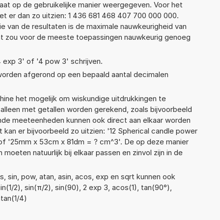
taat op de gebruikelijke manier weergegeven. Voor het
t er dan zo uitzien: 1 436 681 468 407 700 000 000.
ie van de resultaten is de maximale nauwkeurigheid van
Dat zou voor de meeste toepassingen nauwkeurig genoeg
4 exp 3' of '4 pow 3' schrijven.
 worden afgerond op een bepaald aantal decimalen
ne het mogelijk om wiskundige uitdrukkingen te
t alleen met getallen worden gerekend, zoals bijvoorbeeld
ende meeteenheden kunnen ook direct aan elkaar worden
 kan er bijvoorbeeld zo uitzien: '12 Spherical candle power
 of '25mm x 53cm x 81dm = ? cm^3'. De op deze manier
ten natuurlijk bij elkaar passen en zinvol zijn in de
, sin, pow, atan, asin, acos, exp en sqrt kunnen ook
(1/2), sin(π/2), sin(90), 2 exp 3, acos(1), tan(90°),
atan(1/4)