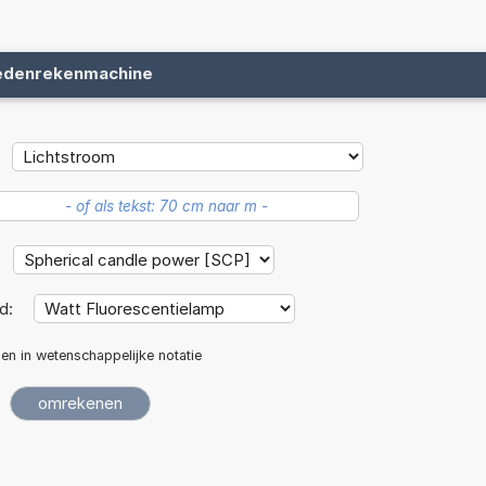
edenrekenmachine
d:
len in wetenschappelijke notatie