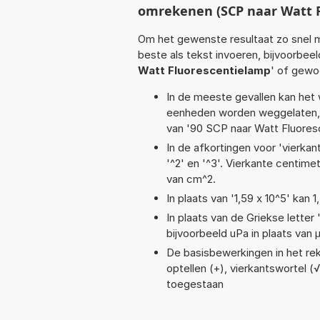
omrekenen (SCP naar Watt 
Om het gewenste resultaat zo snel m
beste als tekst invoeren, bijvoorbee
Watt Fluorescentielamp
' of gewo
In de meeste gevallen kan het 
eenheden worden weggelaten, 
van '90 SCP naar Watt Fluores
In de afkortingen voor 'vierkan
'^2' en '^3'. Vierkante centim
van cm^2.
In plaats van '1,59 x 10^5' kan
In plaats van de Griekse letter
bijvoorbeeld uPa in plaats van 
De basisbewerkingen in het reke
optellen (+), vierkantswortel (√)
toegestaan