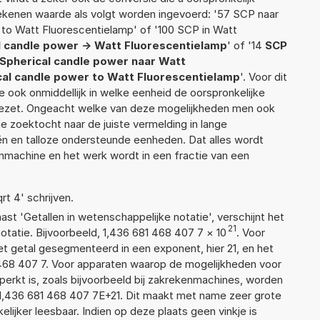
 rekenen waarde als volgt worden ingevoerd: '57 SCP naar
to Watt Fluorescentielamp' of '100 SCP in Watt
l candle power -> Watt Fluorescentielamp
' of '14
SCP
Spherical candle power naar Watt
cal candle power to Watt Fluorescentielamp
'. Voor dit
 ook onmiddellijk in welke eenheid de oorspronkelijke
zet. Ongeacht welke van deze mogelijkheden men ook
e zoektocht naar de juiste vermelding in lange
eën en talloze ondersteunde eenheden. Dat alles wordt
machine en het werk wordt in een fractie van een
rt 4' schrijven.
aast 'Getallen in wetenschappelijke notatie', verschijnt het
21
atie. Bijvoorbeeld, 1,436 681 468 407 7
×
10
. Voor
t getal gesegmenteerd in een exponent, hier 21, en het
81 468 407 7. Voor apparaten waarop de mogelijkheden voor
erkt is, zoals bijvoorbeeld bij zakrekenmachines, worden
1,436 681 468 407 7E+21. Dit maakt met name zeer grote
elijker leesbaar. Indien op deze plaats geen vinkje is