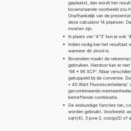
geplaatst, dan wordt het resul
bovenstaande voorbeeld zou he
Onafhankelijk van de presentat
deze calculator 14 plaatsen. 
moeten zijn.
In plaats van '4^3' kun je ook '
Indien nodig kan het resultaat
wanneer dit zinvol is.
Bovendien maakt de rekenmachi
gebruiken. Hierdoor kan er nie
'68 * 96 SCP'. Maar verschill
gekoppeld bij de conversie. Dat
+ 40 Watt Fluorescentielamp'
gecombineerde meeteenheden moe
betreffende combinatie.
De wiskundige functies tan, cos
worden gebruikt. Voorbeeld: asin
sqrt(4), 3 pow 2, cos(pi/2) of 