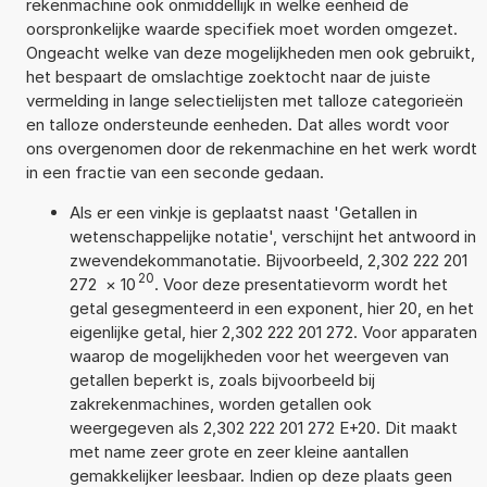
rekenmachine ook onmiddellijk in welke eenheid de
oorspronkelijke waarde specifiek moet worden omgezet.
Ongeacht welke van deze mogelijkheden men ook gebruikt,
het bespaart de omslachtige zoektocht naar de juiste
vermelding in lange selectielijsten met talloze categorieën
en talloze ondersteunde eenheden. Dat alles wordt voor
ons overgenomen door de rekenmachine en het werk wordt
in een fractie van een seconde gedaan.
Als er een vinkje is geplaatst naast 'Getallen in
wetenschappelijke notatie', verschijnt het antwoord in
zwevendekommanotatie. Bijvoorbeeld, 2,302 222 201
20
272
×
10
. Voor deze presentatievorm wordt het
getal gesegmenteerd in een exponent, hier 20, en het
eigenlijke getal, hier 2,302 222 201 272. Voor apparaten
waarop de mogelijkheden voor het weergeven van
getallen beperkt is, zoals bijvoorbeeld bij
zakrekenmachines, worden getallen ook
weergegeven als 2,302 222 201 272 E+20. Dit maakt
met name zeer grote en zeer kleine aantallen
gemakkelijker leesbaar. Indien op deze plaats geen