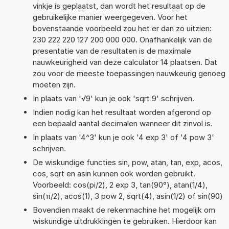
vinkje is geplaatst, dan wordt het resultaat op de
gebruikelijke manier weergegeven. Voor het
bovenstaande voorbeeld zou het er dan zo uitzien:
230 222 220 127 200 000 000. Onafhankelijk van de
presentatie van de resultaten is de maximale
nauwkeurigheid van deze calculator 14 plaatsen. Dat
zou voor de meeste toepassingen nauwkeurig genoeg
moeten zijn.
In plaats van '√9' kun je ook 'sqrt 9' schrijven.
Indien nodig kan het resultaat worden afgerond op
een bepaald aantal decimalen wanneer dit zinvol is.
In plaats van '4^3' kun je ook '4 exp 3' of '4 pow 3'
schrijven.
De wiskundige functies sin, pow, atan, tan, exp, acos,
cos, sqrt en asin kunnen ook worden gebruikt.
Voorbeeld: cos(pi/2), 2 exp 3, tan(90°), atan(1/4),
sin(π/2), acos(1), 3 pow 2, sqrt(4), asin(1/2) of sin(90)
Bovendien maakt de rekenmachine het mogelijk om
wiskundige uitdrukkingen te gebruiken. Hierdoor kan