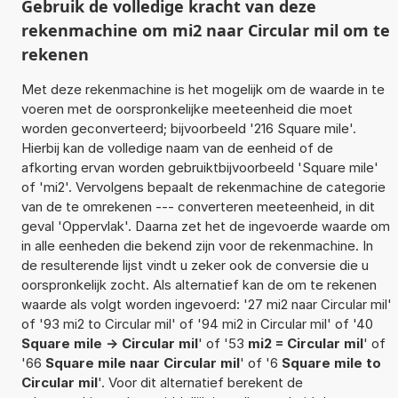
Gebruik de volledige kracht van deze
rekenmachine om mi2 naar Circular mil om te
rekenen
Met deze rekenmachine is het mogelijk om de waarde in te
voeren met de oorspronkelijke meeteenheid die moet
worden geconverteerd; bijvoorbeeld '216 Square mile'.
Hierbij kan de volledige naam van de eenheid of de
afkorting ervan worden gebruiktbijvoorbeeld 'Square mile'
of 'mi2'. Vervolgens bepaalt de rekenmachine de categorie
van de te omrekenen --- converteren meeteenheid, in dit
geval 'Oppervlak'. Daarna zet het de ingevoerde waarde om
in alle eenheden die bekend zijn voor de rekenmachine. In
de resulterende lijst vindt u zeker ook de conversie die u
oorspronkelijk zocht. Als alternatief kan de om te rekenen
waarde als volgt worden ingevoerd: '27 mi2 naar Circular mil'
of '93 mi2 to Circular mil' of '94 mi2 in Circular mil' of '40
Square mile -> Circular mil
' of '53
mi2 = Circular mil
' of
'66
Square mile naar Circular mil
' of '6
Square mile to
Circular mil
'. Voor dit alternatief berekent de