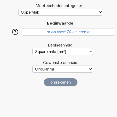
Meeteenhedencategorie:
Beginwaarde:
?
Begineenheid:
Gewenste eenheid: