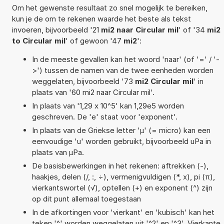
Om het gewenste resultaat zo snel mogelijk te bereiken,
kun je de om te rekenen waarde het beste als tekst
invoeren, bijvoorbeeld '21
mi2 naar Circular mil
' of '34
mi2
to Circular mil
' of gewoon '47
mi2
':
In de meeste gevallen kan het woord 'naar' (of '=' / '-
>') tussen de namen van de twee eenheden worden
weggelaten, bijvoorbeeld '73
mi2 Circular mil
' in
plaats van '60 mi2 naar Circular mil'.
In plaats van '1,29 x 10^5' kan 1,29e5 worden
geschreven. De 'e' staat voor 'exponent'.
In plaats van de Griekse letter 'µ' (= micro) kan een
eenvoudige 'u' worden gebruikt, bijvoorbeeld uPa in
plaats van µPa.
De basisbewerkingen in het rekenen: aftrekken (-),
haakjes, delen (/, :, ÷), vermenigvuldigen (*, x), pi (π),
vierkantswortel (√), optellen (+) en exponent (^) zijn
op dit punt allemaal toegestaan
In de afkortingen voor 'vierkant' en 'kubisch' kan het
teken '^' worden weggelaten uit '^2' en '^3'. Vierkante