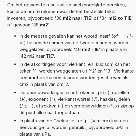
Om het gewenste resultaat zo snel mogelijk te bereiken,
kun je de om te rekenen waarde het beste als tekst
invoeren, bijvoorbeeld '30
mi2 naar TIE
' of '34
mi2 to TIE
'
of gewoon '38
mi2
':
In de meeste gevallen kan het woord 'naar' (of '=' / '-
>') tussen de namen van de twee eenheden worden
weggelaten, bijvoorbeeld '46
mi2 TIE
' in plaats van
'42 mi2 naar TIE'.
In de afkortingen voor 'vierkant' en 'kubisch' kan het
teken '^' worden weggelaten uit '^2' en '^3'. Vierkante
centimeters kunnen daarom worden geschreven als
cm2 in plaats van cm^2.
De basisbewerkingen in het rekenen: pi (π), optellen
(+), exponent (^), vierkantswortel (√), haakjes, delen
(/, :, ÷), aftrekken (-) en vermenigvuldigen (*, x) zijn op
dit punt allemaal toegestaan
In plaats van de Griekse letter 'µ' (= micro) kan een
eenvoudige 'u' worden gebruikt, bijvoorbeeld uPa in
plaats van µPa.