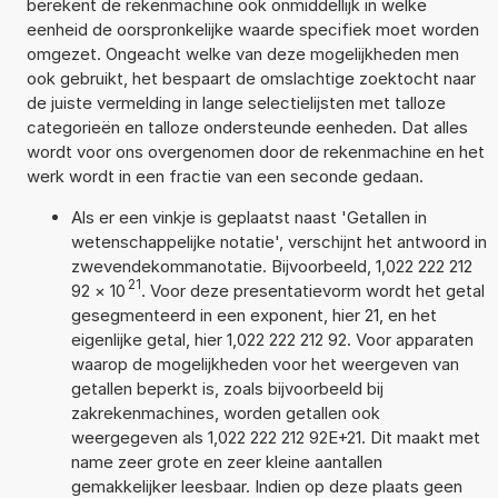
berekent de rekenmachine ook onmiddellijk in welke
eenheid de oorspronkelijke waarde specifiek moet worden
omgezet. Ongeacht welke van deze mogelijkheden men
ook gebruikt, het bespaart de omslachtige zoektocht naar
de juiste vermelding in lange selectielijsten met talloze
categorieën en talloze ondersteunde eenheden. Dat alles
wordt voor ons overgenomen door de rekenmachine en het
werk wordt in een fractie van een seconde gedaan.
Als er een vinkje is geplaatst naast 'Getallen in
wetenschappelijke notatie', verschijnt het antwoord in
zwevendekommanotatie. Bijvoorbeeld, 1,022 222 212
21
92
×
10
. Voor deze presentatievorm wordt het getal
gesegmenteerd in een exponent, hier 21, en het
eigenlijke getal, hier 1,022 222 212 92. Voor apparaten
waarop de mogelijkheden voor het weergeven van
getallen beperkt is, zoals bijvoorbeeld bij
zakrekenmachines, worden getallen ook
weergegeven als 1,022 222 212 92E+21. Dit maakt met
name zeer grote en zeer kleine aantallen
gemakkelijker leesbaar. Indien op deze plaats geen