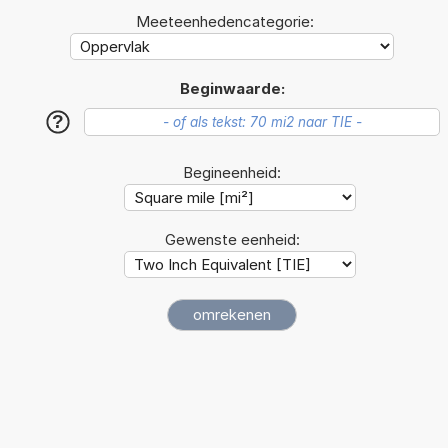
Meeteenhedencategorie:
Beginwaarde:
?
Begineenheid:
Gewenste eenheid: