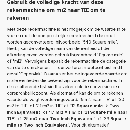
Gebruik de volledige kracht van deze
rekenmachine om mi2 naar TIE om te
rekenen
Met deze rekenmachine is het mogelijk om de waarde in te
voeren met de oorspronkelijke meeteenheid die moet
worden geconverteerd; bijvoorbeeld '540 Square mile'.
Hierbij kan de volledige naam van de eenheid of de
afkorting ervan worden gebruiktbijvoorbeeld 'Square mile'
of 'mi2'. Vervolgens bepaalt de rekenmachine de categorie
van de te omrekenen --- converteren meeteenheid, in dit
geval 'Oppervlak'. Daarna zet het de ingevoerde waarde om
in alle eenheden die bekend zijn voor de rekenmachine. In
de resulterende lijst vindt u zeker ook de conversie die u
oorspronkelijk zocht. Als alternatief kan de om te rekenen
waarde als volgt worden ingevoerd: '9 mi2 naar TIE' of '30
mi2 to TIE' of '31 mi2 in TIE' of '13
Square mile -> Two
Inch Equivalent
' of '17
mi2 = TIE
' of '21
Square mile naar
TIE
' of '25
mi2 naar Two Inch Equivalent
' of '33
Square
mile to Two Inch Equivalent
'. Voor dit alternatief