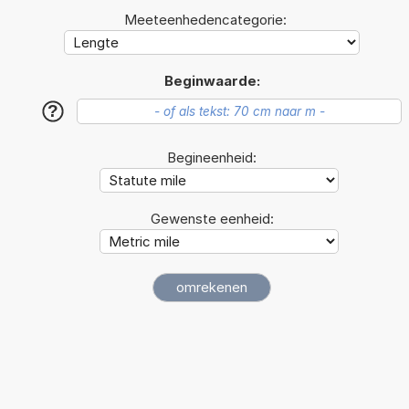
Meeteenhedencategorie:
Beginwaarde:
?
Begineenheid:
Gewenste eenheid: