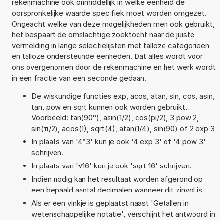
rekenmachine ook onmiddellijk in welke eenheid de
oorspronkelijke waarde specifiek moet worden omgezet.
Ongeacht welke van deze mogelijkheden men ook gebruikt,
het bespaart de omslachtige zoektocht naar de juiste
vermelding in lange selectielijsten met talloze categorieën
en talloze ondersteunde eenheden. Dat alles wordt voor
ons overgenomen door de rekenmachine en het werk wordt
in een fractie van een seconde gedaan.
De wiskundige functies exp, acos, atan, sin, cos, asin,
tan, pow en sqrt kunnen ook worden gebruikt.
Voorbeeld: tan(90°), asin(1/2), cos(pi/2), 3 pow 2,
sin(π/2), acos(1), sqrt(4), atan(1/4), sin(90) of 2 exp 3
In plaats van '4^3' kun je ook '4 exp 3' of '4 pow 3'
schrijven.
In plaats van '√16' kun je ook 'sqrt 16' schrijven.
Indien nodig kan het resultaat worden afgerond op
een bepaald aantal decimalen wanneer dit zinvol is.
Als er een vinkje is geplaatst naast 'Getallen in
wetenschappelijke notatie', verschijnt het antwoord in