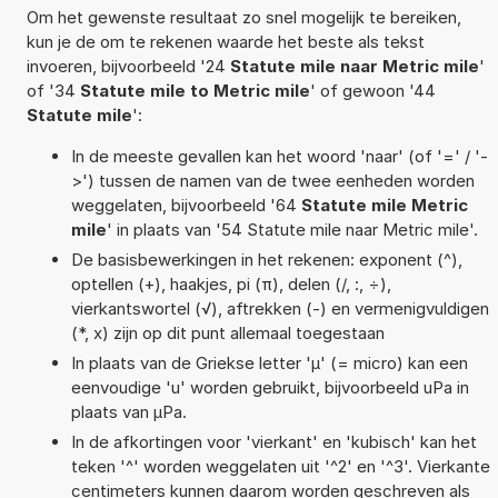
Om het gewenste resultaat zo snel mogelijk te bereiken,
kun je de om te rekenen waarde het beste als tekst
invoeren, bijvoorbeeld '24
Statute mile naar Metric mile
'
of '34
Statute mile to Metric mile
' of gewoon '44
Statute mile
':
In de meeste gevallen kan het woord 'naar' (of '=' / '-
>') tussen de namen van de twee eenheden worden
weggelaten, bijvoorbeeld '64
Statute mile Metric
mile
' in plaats van '54 Statute mile naar Metric mile'.
De basisbewerkingen in het rekenen: exponent (^),
optellen (+), haakjes, pi (π), delen (/, :, ÷),
vierkantswortel (√), aftrekken (-) en vermenigvuldigen
(*, x) zijn op dit punt allemaal toegestaan
In plaats van de Griekse letter 'µ' (= micro) kan een
eenvoudige 'u' worden gebruikt, bijvoorbeeld uPa in
plaats van µPa.
In de afkortingen voor 'vierkant' en 'kubisch' kan het
teken '^' worden weggelaten uit '^2' en '^3'. Vierkante
centimeters kunnen daarom worden geschreven als