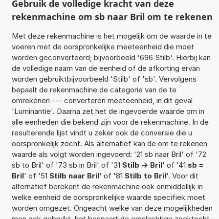
Gebruik de volledige kracht van deze
rekenmachine om sb naar Bril om te rekenen
Met deze rekenmachine is het mogelijk om de waarde in te
voeren met de oorspronkelijke meeteenheid die moet
worden geconverteerd; bijvoorbeeld '696 Stilb'. Hierbij kan
de volledige naam van de eenheid of de afkorting ervan
worden gebruiktbijvoorbeeld 'Stilb' of 'sb'. Vervolgens
bepaalt de rekenmachine de categorie van de te
omrekenen --- converteren meeteenheid, in dit geval
'Luminantie'. Daarna zet het de ingevoerde waarde om in
alle eenheden die bekend zijn voor de rekenmachine. In de
resulterende lijst vindt u zeker ook de conversie die u
oorspronkelijk zocht. Als alternatief kan de om te rekenen
waarde als volgt worden ingevoerd: '21 sb naar Bril' of '72
sb to Bril' of '73 sb in Bril' of '31
Stilb -> Bril
' of '41
sb =
Bril
' of '51
Stilb naar Bril
' of '81
Stilb to Bril
'. Voor dit
alternatief berekent de rekenmachine ook onmiddellijk in
welke eenheid de oorspronkelijke waarde specifiek moet
worden omgezet. Ongeacht welke van deze mogelijkheden
men ook gebruikt, het bespaart de omslachtige zoektocht