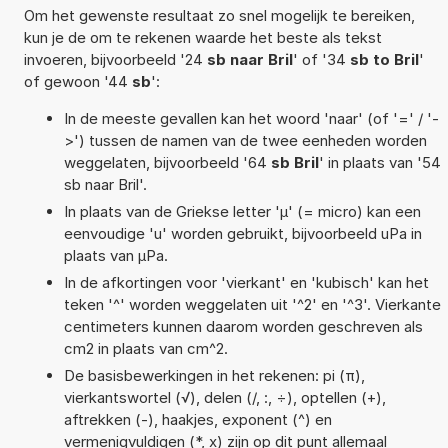
Om het gewenste resultaat zo snel mogelijk te bereiken,
kun je de om te rekenen waarde het beste als tekst
invoeren, bijvoorbeeld '24
sb naar Bril
' of '34
sb to Bril
'
of gewoon '44
sb
':
In de meeste gevallen kan het woord 'naar' (of '=' / '-
>') tussen de namen van de twee eenheden worden
weggelaten, bijvoorbeeld '64
sb Bril
' in plaats van '54
sb naar Bril'.
In plaats van de Griekse letter 'µ' (= micro) kan een
eenvoudige 'u' worden gebruikt, bijvoorbeeld uPa in
plaats van µPa.
In de afkortingen voor 'vierkant' en 'kubisch' kan het
teken '^' worden weggelaten uit '^2' en '^3'. Vierkante
centimeters kunnen daarom worden geschreven als
cm2 in plaats van cm^2.
De basisbewerkingen in het rekenen: pi (π),
vierkantswortel (√), delen (/, :, ÷), optellen (+),
aftrekken (-), haakjes, exponent (^) en
vermenigvuldigen (*, x) zijn op dit punt allemaal