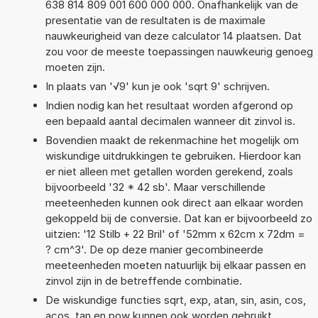
638 814 809 001 600 000 000. Onafhankelijk van de
presentatie van de resultaten is de maximale
nauwkeurigheid van deze calculator 14 plaatsen. Dat
zou voor de meeste toepassingen nauwkeurig genoeg
moeten zijn.
In plaats van '√9' kun je ook 'sqrt 9' schrijven.
Indien nodig kan het resultaat worden afgerond op
een bepaald aantal decimalen wanneer dit zinvol is.
Bovendien maakt de rekenmachine het mogelijk om
wiskundige uitdrukkingen te gebruiken. Hierdoor kan
er niet alleen met getallen worden gerekend, zoals
bijvoorbeeld '32 * 42 sb'. Maar verschillende
meeteenheden kunnen ook direct aan elkaar worden
gekoppeld bij de conversie. Dat kan er bijvoorbeeld zo
uitzien: '12 Stilb + 22 Bril' of '52mm x 62cm x 72dm =
? cm^3'. De op deze manier gecombineerde
meeteenheden moeten natuurlijk bij elkaar passen en
zinvol zijn in de betreffende combinatie.
De wiskundige functies sqrt, exp, atan, sin, asin, cos,
acos, tan en pow kunnen ook worden gebruikt.