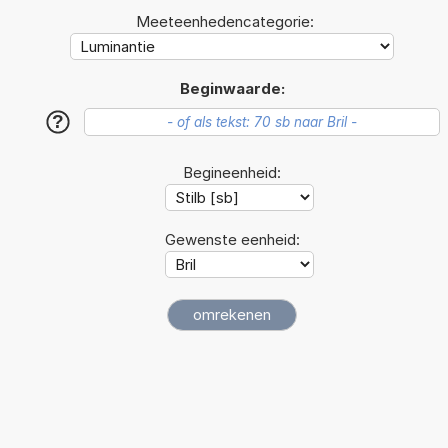
Meeteenhedencategorie:
Beginwaarde:
?
Begineenheid:
Gewenste eenheid: