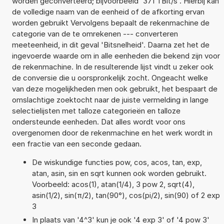
worden geconverteerd; bijvoorbeeld '371 TBit/s'. Hierbij kan
de volledige naam van de eenheid of de afkorting ervan
worden gebruikt Vervolgens bepaalt de rekenmachine de
categorie van de te omrekenen --- converteren
meeteenheid, in dit geval 'Bitsnelheid'. Daarna zet het de
ingevoerde waarde om in alle eenheden die bekend zijn voor
de rekenmachine. In de resulterende lijst vindt u zeker ook
de conversie die u oorspronkelijk zocht. Ongeacht welke
van deze mogelijkheden men ook gebruikt, het bespaart de
omslachtige zoektocht naar de juiste vermelding in lange
selectielijsten met talloze categorieën en talloze
ondersteunde eenheden. Dat alles wordt voor ons
overgenomen door de rekenmachine en het werk wordt in
een fractie van een seconde gedaan.
De wiskundige functies pow, cos, acos, tan, exp,
atan, asin, sin en sqrt kunnen ook worden gebruikt.
Voorbeeld: acos(1), atan(1/4), 3 pow 2, sqrt(4),
asin(1/2), sin(π/2), tan(90°), cos(pi/2), sin(90) of 2 exp
3
In plaats van '4^3' kun je ook '4 exp 3' of '4 pow 3'