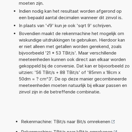
moeten zijn.
Indien nodig kan het resultaat worden afgerond op
een bepaald aantal decimalen wanneer dit zinvol is.
In plaats van '√9' kun je ook 'sqrt 9' schrijven.
Bovendien maakt de rekenmachine het mogelijk om
wiskundige uitdrukkingen te gebruiken. Hierdoor kan
er niet alleen met getallen worden gerekend, zoals
bijvoorbeeld '21 * 53 TBit/s'. Maar verschillende
meeteenheden kunnen ook direct aan elkaar worden
gekoppeld bij de conversie. Dat kan er bijvoorbeeld zo
uitzien: '56 TBit/s + 88 TBit/s' of '85mm x 18cm x
50dm = ? cm^3'. De op deze manier gecombineerde
meeteenheden moeten natuurlijk bij elkaar passen en
zinvol zijn in de betreffende combinatie.
Rekenmachine: TBit/s naar Bit/s omrekenen
Rekenmachine: TBit/s naar kBit/s omrekenen