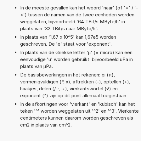
In de meeste gevallen kan het woord 'naar' (of '=' / '-
>') tussen de namen van de twee eenheden worden
weggelaten, bijvoorbeeld '64 TBit/s MByte/h' in
plaats van '32 TBit/s naar MByte/h'.
In plaats van '1,67 x 10^5' kan 1,67e5 worden
geschreven. De 'e' staat voor 'exponent'.
In plaats van de Griekse letter 'µ' (= micro) kan een
eenvoudige 'u' worden gebruikt, bijvoorbeeld uPa in
plaats van µPa.
De basisbewerkingen in het rekenen: pi (π),
vermenigvuldigen (*, x), aftrekken (-), optellen (+),
haakjes, delen (/, :, ÷), vierkantswortel (√) en
exponent (^) zijn op dit punt allemaal toegestaan
In de afkortingen voor 'vierkant' en 'kubisch' kan het
teken '^' worden weggelaten uit '^2' en '^3'. Vierkante
centimeters kunnen daarom worden geschreven als
cm2 in plaats van cm^2.